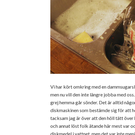
Vi har kört omkring med en dammsugarslan
men nu vill den inte längre jobba med oss
grej hemma går sönder. Det är alltid någo
diskmaskinen som bestämde sig för att helt
tacksam jag är över att den höll tätt över
och annat löst folk ätande här mest var oc
diskmedel i vattnet, men det var inte mening