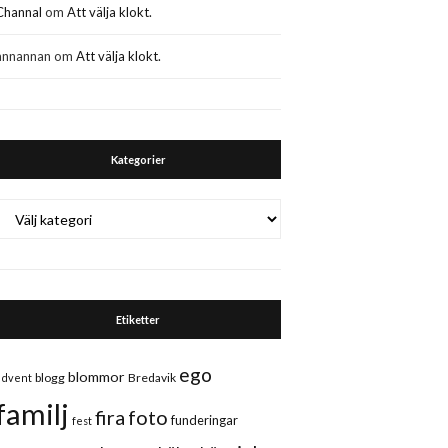
Channal
om
Att välja klokt.
annannan
om
Att välja klokt.
Kategorier
Kategorier
Etiketter
ego
blommor
blogg
Bredavik
advent
familj
fira
foto
funderingar
fest