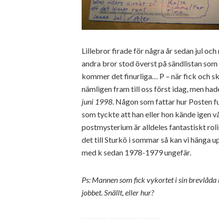
Lillebror firade för några år sedan jul och
andra bror stod överst på sändlistan som ni
kommer det finurliga… P – när fick och s
nämligen fram till oss först idag, men had
juni 1998
. Någon som fattar hur Posten f
som tyckte att han eller hon kände igen vå
postmysterium är alldeles fantastiskt rol
det till Sturkö i sommar så kan vi hänga 
med k sedan 1978-1979 ungefär.
Ps: Mannen som fick vykortet i sin brevlåda 
jobbet. Snällt, eller hur?