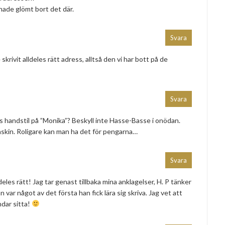
g hade glömt bort det där.
Svara
skrivit alldeles rätt adress, alltså den vi har bott på de
Svara
rs handstil på ”Monika”? Beskyll inte Hasse-Basse i onödan.
kin. Roligare kan man ha det för pengarna…
Svara
deles rätt! Jag tar genast tillbaka mina anklagelser, H. P tänker
mn var något av det första han fick lära sig skriva. Jag vet att
ndar sitta!