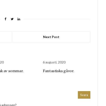
Next Post
020
6 augusti, 2020
ak av sommar.
Fantastiska gåvor.
Svara
på adressen?