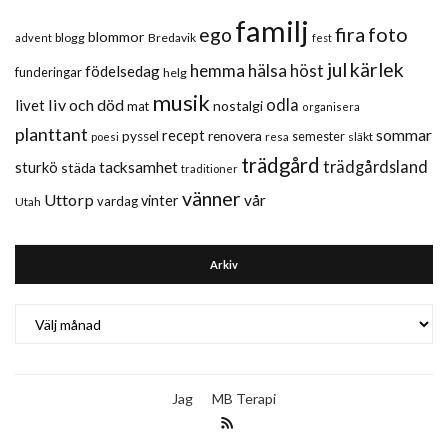
familj
fira
foto
ego
blommor
blogg
Bredavik
advent
fest
jul
kärlek
hemma
hälsa
höst
födelsedag
funderingar
helg
musik
liv och död
odla
livet
nostalgi
mat
organisera
planttant
sommar
recept
renovera
pyssel
semester
släkt
poesi
resa
trädgård
trädgårdsland
sturkö
tacksamhet
städa
traditioner
vänner
Uttorp
vår
vinter
vardag
Utah
Arkiv
Arkiv
Jag
MB Terapi