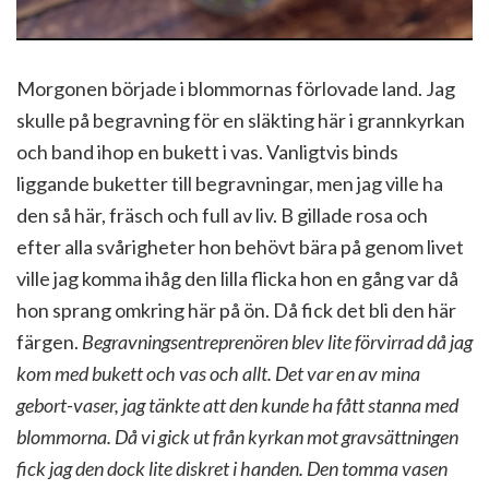
Morgonen började i blommornas förlovade land. Jag
skulle på begravning för en släkting här i grannkyrkan
och band ihop en bukett i vas. Vanligtvis binds
liggande buketter till begravningar, men jag ville ha
den så här, fräsch och full av liv. B gillade rosa och
efter alla svårigheter hon behövt bära på genom livet
ville jag komma ihåg den lilla flicka hon en gång var då
hon sprang omkring här på ön. Då fick det bli den här
färgen.
Begravningsentreprenören blev lite förvirrad då jag
kom med bukett och vas och allt. Det var en av mina
gebort-vaser, jag tänkte att den kunde ha fått stanna med
blommorna. Då vi gick ut från kyrkan mot gravsättningen
fick jag den dock lite diskret i handen. Den tomma vasen