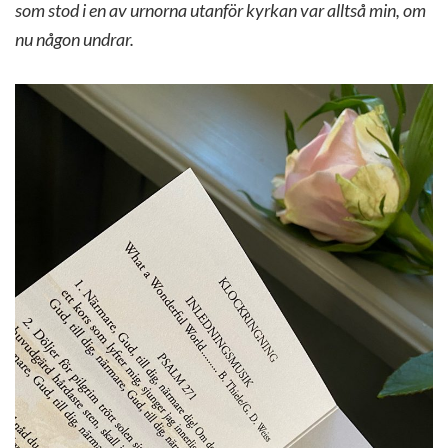
som stod i en av urnorna utanför kyrkan var alltså min, om
nu någon undrar.