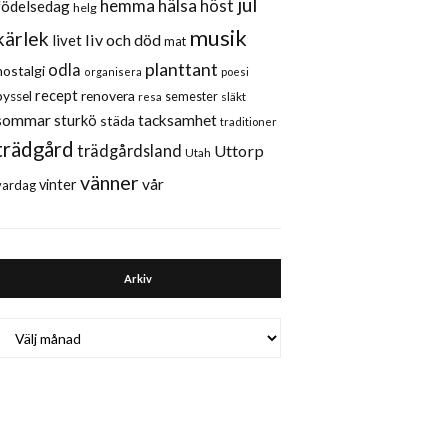
jul
hemma
hälsa
höst
födelsedag
helg
musik
kärlek
liv och död
livet
mat
planttant
odla
nostalgi
organisera
poesi
recept
renovera
pyssel
semester
släkt
resa
sommar
sturkö
tacksamhet
städa
traditioner
trädgård
trädgårdsland
Uttorp
Utah
vänner
vår
vinter
vardag
Arkiv
Arkiv