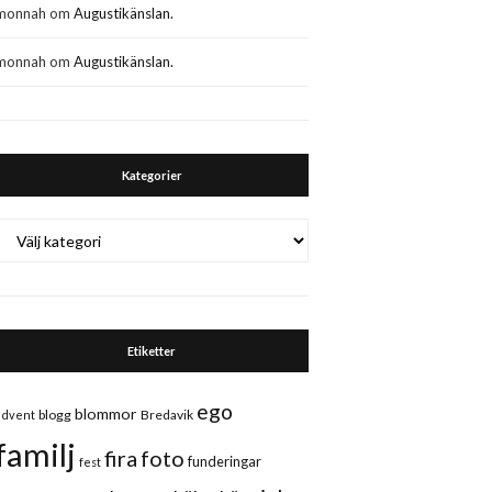
monnah
om
Augustikänslan.
monnah
om
Augustikänslan.
Kategorier
Kategorier
Etiketter
ego
blommor
blogg
Bredavik
advent
familj
fira
foto
funderingar
fest