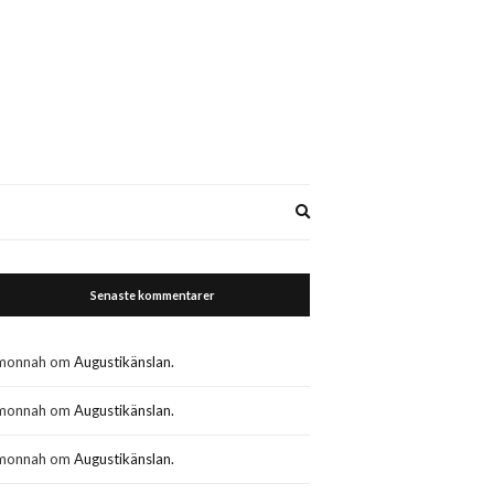
Expand
search
form
Senaste kommentarer
monnah
om
Augustikänslan.
monnah
om
Augustikänslan.
monnah
om
Augustikänslan.