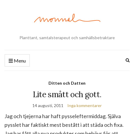
Planttant, samtalsterapeut och samhällsbetraktare
Ex
Menu
se
fo
Ditten och Datten
Lite smått och gott.
14 augusti, 2011
Inga kommentarer
Jag och tjejerna har haft pysseleftermiddag. Själva
pysslet har faktiskt mest bestått i att städa och fixa.
Jag har fått alla nya produkter som behövs för att