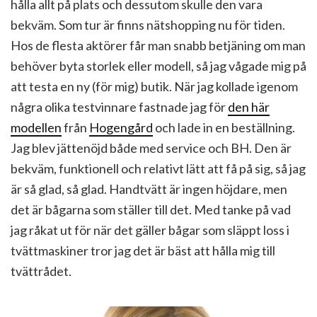
hålla allt på plats och dessutom skulle den vara
bekväm. Som tur är finns nätshopping nu för tiden.
Hos de flesta aktörer får man snabb betjäning om man
behöver byta storlek eller modell, så jag vågade mig på
att testa en ny (för mig) butik. När jag kollade igenom
några olika testvinnare fastnade jag för
den här
modellen
från
Hogengård
och lade in en beställning.
Jag blev jättenöjd både med service och BH. Den är
bekväm, funktionell och relativt lätt att få på sig, så jag
är så glad, så glad. Handtvätt är ingen höjdare, men
det är bågarna som ställer till det. Med tanke på vad
jag råkat ut för när det gäller bågar som släppt loss i
tvättmaskiner tror jag det är bäst att hålla mig till
tvättrådet.