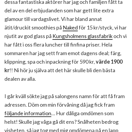
dessa fantastiska aktörer har jag och familjen fått ta
del av en del erbjudanden som har gett lite extra
glamour till vardagslivet. Vi har bland annat
ätit/druckit smoothies på
Naked
för 15 kr/styck, vi har
njutit av god glass på
Kungsholmens glassfabrik
och vi
har fått i oss flera luncher till finfina priser. Hela
sommaren har jag sett fram emot dagens deal; färg,
klippning, spa och inpackning för 590 kr,
värde 1900
kr
!! Ni hör ju själva att det här skulle bli den bästa
dealen av alla.
I går kväll sökte jag på salongens namn för att få fram
adressen. Döm om min förvåning då jag fick fram
följande information
… Hur dåliga omdömen som
helst! Skulle jag våga gå dit ens? Snålheten bedrog
visheten, så jag tog med mig omdömena på en lapp