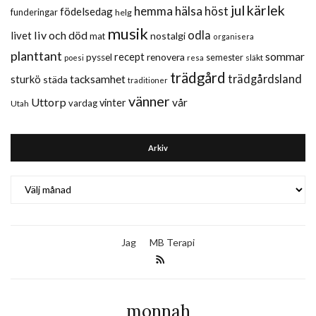
jul
kärlek
hemma
hälsa
höst
födelsedag
funderingar
helg
musik
liv och död
odla
livet
nostalgi
mat
organisera
planttant
sommar
recept
renovera
pyssel
semester
släkt
poesi
resa
trädgård
trädgårdsland
sturkö
tacksamhet
städa
traditioner
vänner
Uttorp
vår
vinter
vardag
Utah
Arkiv
Arkiv
Jag
MB Terapi
monnah