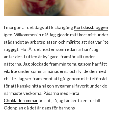
I morgon är det dags att kicka igång
Kortskissbloggen
igen. Välkommen in då! Jag gjorde mitt kort mitt under
städandet av arbetsplatsen och märkte att det var lite
ruggigt. Hu! Är det hösten som redan är här? Jag
antar det. Luften är kyligare, framför allt under
nätterna. Jag plockade fram min temugg som har fått
vila lite under sommarmånaderna och fyllde den med
chilite. Jag ser fram emot att gå igenom mitt teförråd
för att kanske hitta någon nygammal favorit under de
närmaste veckorna. Påsarna med
Heta
Chokladdrömmar
är slut, så jag tänker ta en tur till
Odenplan då det är dags för barnens