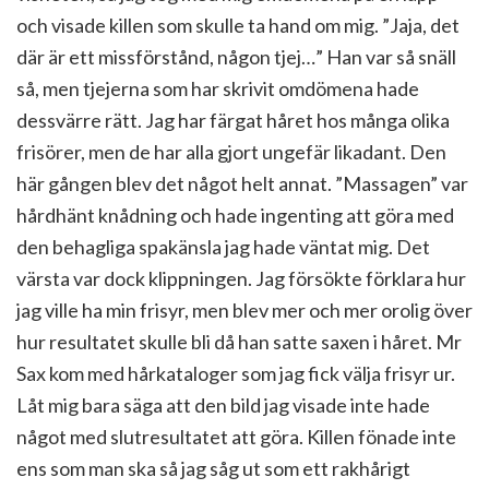
och visade killen som skulle ta hand om mig. ”Jaja, det
där är ett missförstånd, någon tjej…” Han var så snäll
så, men tjejerna som har skrivit omdömena hade
dessvärre rätt. Jag har färgat håret hos många olika
frisörer, men de har alla gjort ungefär likadant. Den
här gången blev det något helt annat. ”Massagen” var
hårdhänt knådning och hade ingenting att göra med
den behagliga spakänsla jag hade väntat mig. Det
värsta var dock klippningen. Jag försökte förklara hur
jag ville ha min frisyr, men blev mer och mer orolig över
hur resultatet skulle bli då han satte saxen i håret. Mr
Sax kom med hårkataloger som jag fick välja frisyr ur.
Låt mig bara säga att den bild jag visade inte hade
något med slutresultatet att göra. Killen fönade inte
ens som man ska så jag såg ut som ett rakhårigt