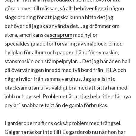
göra prover till mässan, så allt behöver ligga i någon
slags ordning för att jag ska kunna hitta det jag
behöver då jag ska använda det. Jag drömmer om
stora, amerikanska
scraprum
med hyllor
specialdesignade för förvaring av småplock, ö med
hyllplan för album och papper, bänk för symaskin,
stansmaskin och stämpelprylar… Det jag har är en hall
på övervåningen inredd med två bord från IKEA och
några hyllor från samma varuhus. Jag är alls inte
otacksam utan trivs väldigt bra med att sitta här med
jobb och pyssel. Problemet är att jag hela tiden får nya
prylar i snabbare takt än de gamla förbrukas.
I garderoberna finns också problem med trängsel.
Galgarna räcker inte till i Es garderob nu när hon har