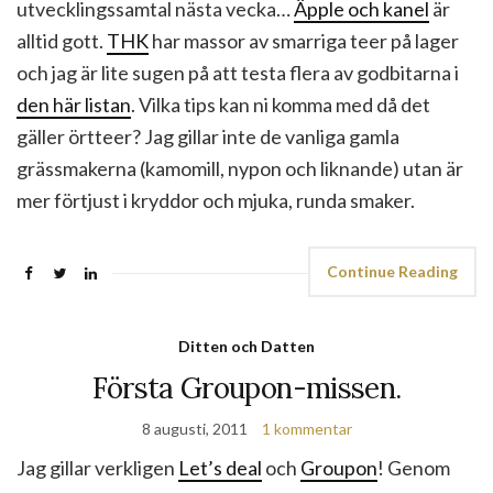
utvecklingssamtal nästa vecka…
Äpple och kanel
är
alltid gott.
THK
har massor av smarriga teer på lager
och jag är lite sugen på att testa flera av godbitarna i
den här listan
. Vilka tips kan ni komma med då det
gäller örtteer? Jag gillar inte de vanliga gamla
grässmakerna (kamomill, nypon och liknande) utan är
mer förtjust i kryddor och mjuka, runda smaker.
Continue Reading
Ditten och Datten
Första Groupon-missen.
8 augusti, 2011
1 kommentar
Jag gillar verkligen
Let’s deal
och
Groupon
! Genom