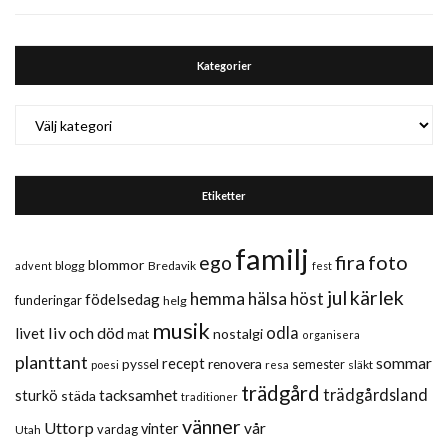
Kategorier
Kategorier
Etiketter
familj
fira
foto
ego
blommor
blogg
Bredavik
advent
fest
jul
kärlek
hemma
hälsa
höst
födelsedag
funderingar
helg
musik
liv och död
odla
livet
nostalgi
mat
organisera
planttant
sommar
recept
renovera
pyssel
semester
släkt
poesi
resa
trädgård
trädgårdsland
sturkö
tacksamhet
städa
traditioner
vänner
Uttorp
vår
vinter
vardag
Utah