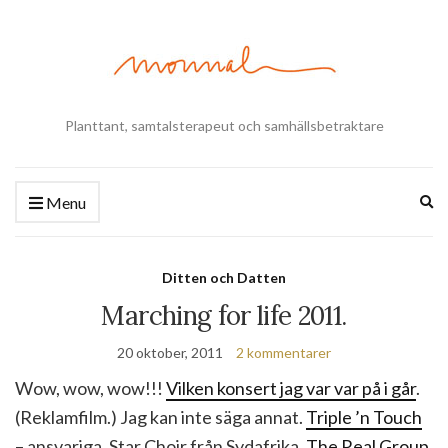
Planttant, samtalsterapeut och samhällsbetraktare
Ex
Menu
se
fo
Ditten och Datten
Marching for life 2011.
20 oktober, 2011
2 kommentarer
Wow, wow, wow!!!
Vilken konsert jag var var på i går
.
(Reklamfilm.) Jag kan inte säga annat.
Triple ’n Touch
– ansvariga. Star Choir från Sydafrika.
The Real Group
.