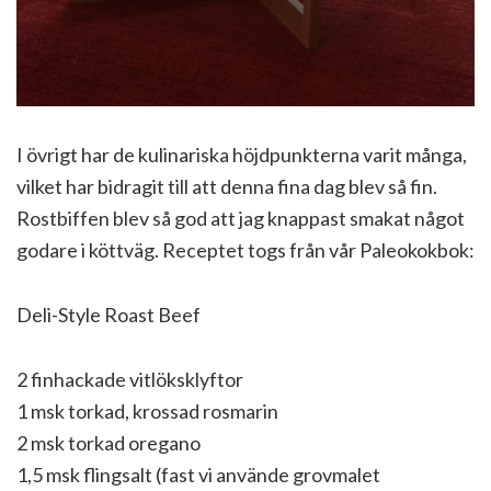
I övrigt har de kulinariska höjdpunkterna varit många,
vilket har bidragit till att denna fina dag blev så fin.
Rostbiffen blev så god att jag knappast smakat något
godare i köttväg. Receptet togs från vår Paleokokbok:
Deli-Style Roast Beef
2 finhackade vitlöksklyftor
1 msk torkad, krossad rosmarin
2 msk torkad oregano
1,5 msk flingsalt (fast vi använde grovmalet