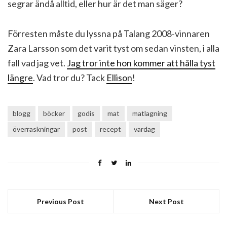
segrar ändå alltid, eller hur är det man säger?
Förresten måste du lyssna på Talang 2008-vinnaren
Zara Larsson som det varit tyst om sedan vinsten, i alla
fall vad jag vet.
Jag tror inte hon kommer att hålla tyst
längre
. Vad tror du? Tack
Ellison
!
blogg
böcker
godis
mat
matlagning
överraskningar
post
recept
vardag
Previous Post
Next Post