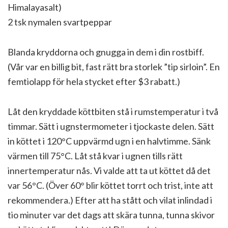
Himalayasalt)
2 tsk nymalen svartpeppar
Blanda kryddorna och gnugga in dem i din rostbiff.
(Vår var en billig bit, fast rätt bra storlek ”tip sirloin”. En
femtiolapp för hela stycket efter $3 rabatt.)
Låt den kryddade köttbiten stå i rumstemperatur i två
timmar. Sätt i ugnstermometer i tjockaste delen. Sätt
in köttet i 120°C uppvärmd ugn i en halvtimme. Sänk
värmen till 75°C. Låt stå kvar i ugnen tills rätt
innertemperatur nås. Vi valde att ta ut köttet då det
var 56°C. (Över 60° blir köttet torrt och trist, inte att
rekommendera.) Efter att ha stått och vilat inlindad i
tio minuter var det dags att skära tunna, tunna skivor