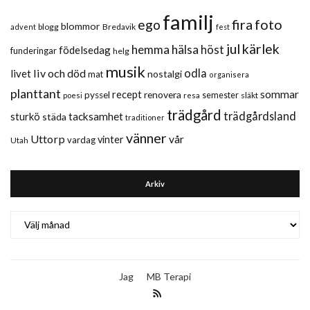
familj
fira
foto
ego
blommor
blogg
Bredavik
advent
fest
jul
kärlek
hemma
hälsa
höst
födelsedag
funderingar
helg
musik
liv och död
odla
livet
nostalgi
mat
organisera
planttant
sommar
recept
renovera
pyssel
semester
släkt
poesi
resa
trädgård
trädgårdsland
sturkö
tacksamhet
städa
traditioner
vänner
Uttorp
vår
vinter
vardag
Utah
Arkiv
Arkiv
Jag
MB Terapi