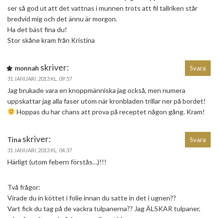
ser så god ut att det vattnas i munnen trots att fil tallriken står
bredvid mig och det ännu är morgon.
Ha det bäst fina du!
Stor skåne kram från Kristina
skriver:
monnah
Svara
31 JANUARI, 2013 KL. 09:57
Jag brukade vara en knoppmänniska jag också, men numera
uppskattar jag alla faser utom när kronbladen trillar ner på bordet!
Hoppas du har chans att prova på receptet någon gång. Kram!
skriver:
Tina
Svara
31 JANUARI, 2013 KL. 04:37
Härligt (utom febern förstås…)!!!
Två frågor:
Virade du in köttet i folie innan du satte in det i ugnen??
Vart fick du tag på de vackra tulpanerna?? Jag ÄLSKAR tulpaner,