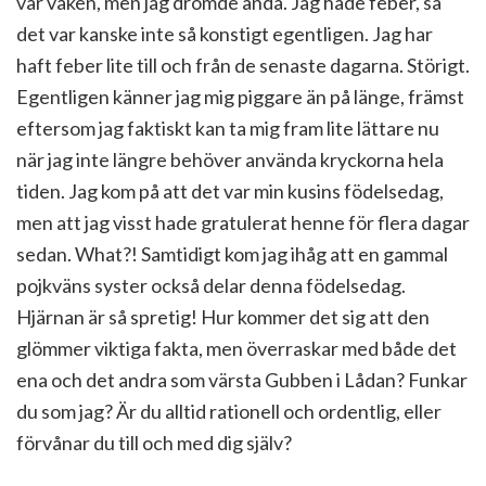
var vaken, men jag drömde ändå. Jag hade feber, så
det var kanske inte så konstigt egentligen. Jag har
haft feber lite till och från de senaste dagarna. Störigt.
Egentligen känner jag mig piggare än på länge, främst
eftersom jag faktiskt kan ta mig fram lite lättare nu
när jag inte längre behöver använda kryckorna hela
tiden. Jag kom på att det var min kusins födelsedag,
men att jag visst hade gratulerat henne för flera dagar
sedan. What?! Samtidigt kom jag ihåg att en gammal
pojkväns syster också delar denna födelsedag.
Hjärnan är så spretig! Hur kommer det sig att den
glömmer viktiga fakta, men överraskar med både det
ena och det andra som värsta Gubben i Lådan? Funkar
du som jag? Är du alltid rationell och ordentlig, eller
förvånar du till och med dig själv?