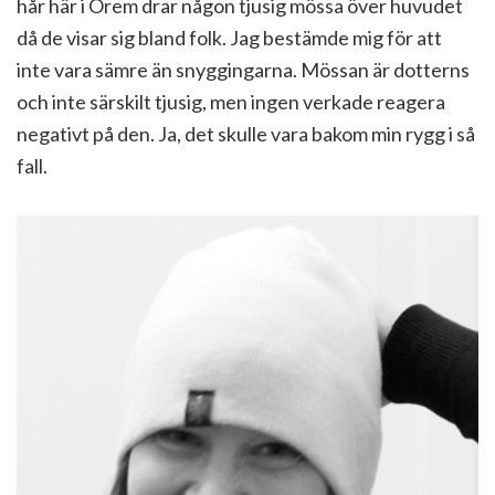
hår här i Orem drar någon tjusig mössa över huvudet
då de visar sig bland folk. Jag bestämde mig för att
inte vara sämre än snyggingarna. Mössan är dotterns
och inte särskilt tjusig, men ingen verkade reagera
negativt på den. Ja, det skulle vara bakom min rygg i så
fall.