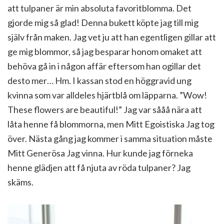
att tulpaner är min absoluta favoritblomma. Det
gjorde mig så glad! Denna bukett köpte jag till mig
själv från maken. Jag vet ju att han egentligen gillar att
ge mig blommor, så jag besparar honom omaket att
behöva gå in i någon affär eftersom han ogillar det
desto mer… Hm. I kassan stod en höggravid ung
kvinna som var alldeles hjärtblå om läpparna. ”Wow!
These flowers are beautiful!” Jag var sååå nära att
låta henne få blommorna, men Mitt Egoistiska Jag tog
över. Nästa gång jag kommer i samma situation måste
Mitt Generösa Jag vinna. Hur kunde jag förneka
henne glädjen att få njuta av röda tulpaner? Jag
skäms.