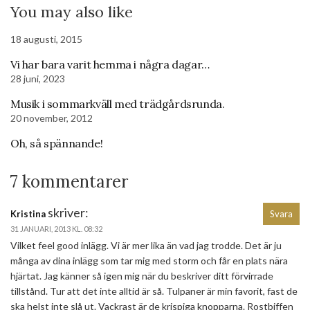
You may also like
18 augusti, 2015
Vi har bara varit hemma i några dagar…
28 juni, 2023
Musik i sommarkväll med trädgårdsrunda.
20 november, 2012
Oh, så spännande!
7 kommentarer
skriver:
Kristina
Svara
31 JANUARI, 2013 KL. 08:32
Vilket feel good inlägg. Vi är mer lika än vad jag trodde. Det är ju
många av dina inlägg som tar mig med storm och får en plats nära
hjärtat. Jag känner så igen mig när du beskriver ditt förvirrade
tillstånd. Tur att det inte alltid är så. Tulpaner är min favorit, fast de
ska helst inte slå ut. Vackrast är de krispiga knopparna. Rostbiffen