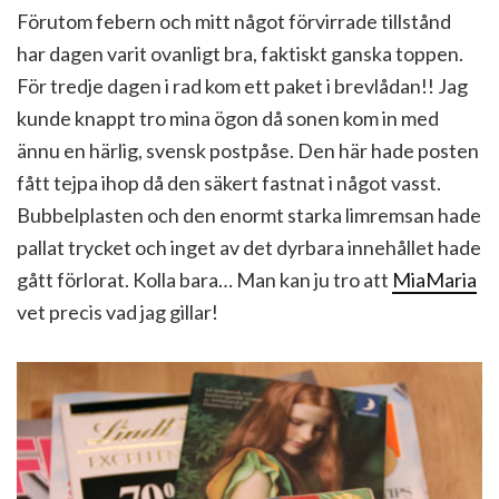
Förutom febern och mitt något förvirrade tillstånd
har dagen varit ovanligt bra, faktiskt ganska toppen.
För tredje dagen i rad kom ett paket i brevlådan!! Jag
kunde knappt tro mina ögon då sonen kom in med
ännu en härlig, svensk postpåse. Den här hade posten
fått tejpa ihop då den säkert fastnat i något vasst.
Bubbelplasten och den enormt starka limremsan hade
pallat trycket och inget av det dyrbara innehållet hade
gått förlorat. Kolla bara… Man kan ju tro att
MiaMaria
vet precis vad jag gillar!