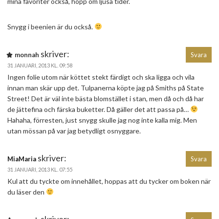
mina favoriter också, hopp om ljusa tider.
Snygg i beenien är du också.
skriver:
monnah
Svara
31 JANUARI, 2013 KL. 09:58
Ingen folie utom när köttet stekt färdigt och ska ligga och vila
innan man skär upp det. Tulpanerna köpte jag på Smiths på State
Street! Det är väl inte bästa blomstället i stan, men då och då har
de jättefina och färska buketter. Då gäller det att passa på…
Hahaha, förresten, just snygg skulle jag nog inte kalla mig. Men
utan mössan på var jag betydligt osnyggare.
skriver:
MiaMaria
Svara
31 JANUARI, 2013 KL. 07:55
Kul att du tyckte om innehållet, hoppas att du tycker om boken när
du läser den
skriver: