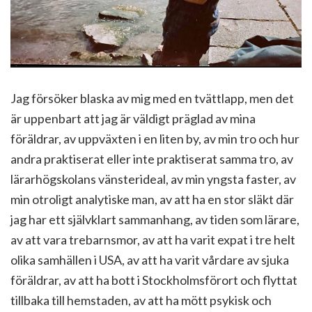
Jag försöker blaska av mig med en tvättlapp, men det
är uppenbart att jag är väldigt präglad av mina
föräldrar, av uppväxten i en liten by, av min tro och hur
andra praktiserat eller inte praktiserat samma tro, av
lärarhögskolans vänsterideal, av min yngsta faster, av
min otroligt analytiske man, av att ha en stor släkt där
jag har ett självklart sammanhang, av tiden som lärare,
av att vara trebarnsmor, av att ha varit expat i tre helt
olika samhällen i USA, av att ha varit vårdare av sjuka
föräldrar, av att ha bott i Stockholmsförort och flyttat
tillbaka till hemstaden, av att ha mött psykisk och