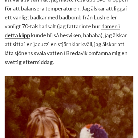
för att balansera temperaturen. Jag älskar att ligga i
ett vanligt badkar med badbomb från Lush eller
vanligt 70-talsbadsalt (jag fattar inte hur
damen i
detta klipp
kunde bli så besviken, hahaha), jag älskar
att sitta i en jacuzzi en stjärnklar kväll, jag älskar att
låta sjönens svala vatten i Bredavik omfamna mig en
svettig eftermiddag.