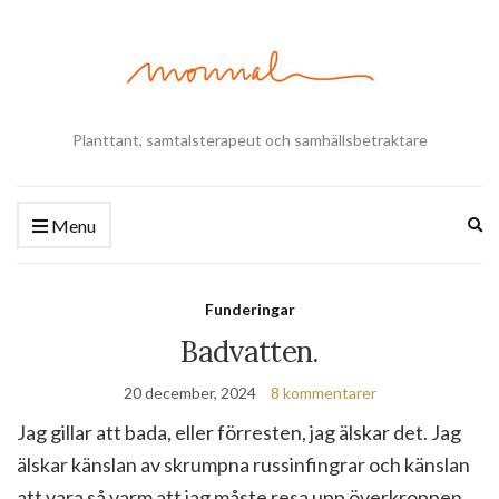
Planttant, samtalsterapeut och samhällsbetraktare
Ex
Menu
se
fo
Funderingar
Badvatten.
20 december, 2024
8 kommentarer
Jag gillar att bada, eller förresten, jag älskar det. Jag
älskar känslan av skrumpna russinfingrar och känslan
att vara så varm att jag måste resa upp överkroppen