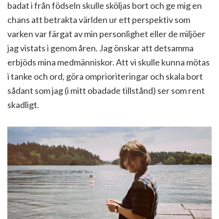
badat i från födseln skulle sköljas bort och ge mig en
chans att betrakta världen ur ett perspektiv som
varken var färgat av min personlighet eller de miljöer
jag vistats i genom åren. Jag önskar att detsamma
erbjöds mina medmänniskor. Att vi skulle kunna mötas
i tanke och ord, göra omprioriteringar och skala bort
sådant som jag (i mitt obadade tillstånd) ser som rent
skadligt.