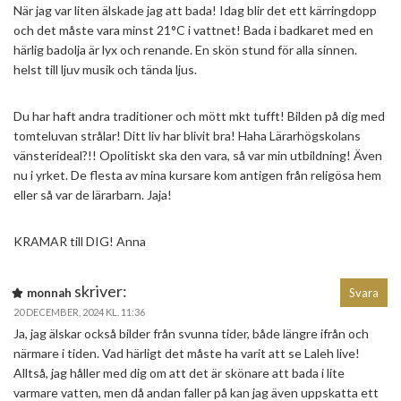
När jag var liten älskade jag att bada! Idag blir det ett kärringdopp
och det måste vara minst 21°C i vattnet! Bada i badkaret med en
härlig badolja är lyx och renande. En skön stund för alla sinnen.
helst till ljuv musik och tända ljus.
Du har haft andra traditioner och mött mkt tufft! Bilden på dig med
tomteluvan strålar! Ditt liv har blivit bra! Haha Lärarhögskolans
vänsterideal?!! Opolitiskt ska den vara, så var min utbildning! Även
nu i yrket. De flesta av mina kursare kom antigen från religösa hem
eller så var de lärarbarn. Jaja!
KRAMAR till DIG! Anna
skriver:
monnah
Svara
20 DECEMBER, 2024 KL. 11:36
Ja, jag älskar också bilder från svunna tider, både längre ifrån och
närmare i tiden. Vad härligt det måste ha varit att se Laleh live!
Alltså, jag håller med dig om att det är skönare att bada i lite
varmare vatten, men då andan faller på kan jag även uppskatta ett