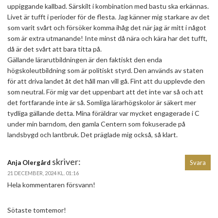
uppiggande kallbad. Särskilt i kombination med bastu ska erkännas.
Livet är tufft i perioder för de flesta. Jag känner mig starkare av det
som varit svårt och försöker komma ihåg det när jag är mitt i något
som är extra utmanande! Inte minst då nära och kära har det tufft,
då är det svårt att bara titta på.
Gällande lärarutbildningen är den faktiskt den enda
högskoleutbildning som är politiskt styrd. Den används av staten
för att driva landet åt det håll man vill gå. Fint att du upplevde den
som neutral. För mig var det uppenbart att det inte var så och att
det fortfarande inte är så. Somliga lärarhögskolor är säkert mer
tydliga gällande detta. Mina föräldrar var mycket engagerade i C
under min barndom, den gamla Centern som fokuserade på
landsbygd och lantbruk. Det präglade mig också, så klart.
skriver:
Anja Olergård
Svara
21 DECEMBER, 2024 KL. 01:16
Hela kommentaren försvann!
Sötaste tomtemor!