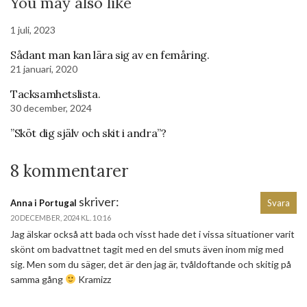
You may also like
1 juli, 2023
Sådant man kan lära sig av en femåring.
21 januari, 2020
Tacksamhetslista.
30 december, 2024
”Sköt dig själv och skit i andra”?
8 kommentarer
skriver:
Anna i Portugal
Svara
20 DECEMBER, 2024 KL. 10:16
Jag älskar också att bada och visst hade det i vissa situationer varit
skönt om badvattnet tagit med en del smuts även inom mig med
sig. Men som du säger, det är den jag är, tvåldoftande och skitig på
samma gång
Kramizz