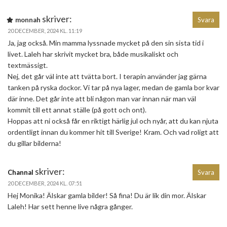
skriver:
monnah
Svara
20 DECEMBER, 2024 KL. 11:19
Ja, jag också. Min mamma lyssnade mycket på den sin sista tid i
livet. Laleh har skrivit mycket bra, både musikaliskt och
textmässigt.
Nej, det går väl inte att tvätta bort. I terapin använder jag gärna
tanken på ryska dockor. Vi tar på nya lager, medan de gamla bor kvar
där inne. Det går inte att bli någon man var innan när man väl
kommit till ett annat ställe (på gott och ont).
Hoppas att ni också får en riktigt härlig jul och nyår, att du kan njuta
ordentligt innan du kommer hit till Sverige! Kram. Och vad roligt att
du gillar bilderna!
skriver:
Channal
Svara
20 DECEMBER, 2024 KL. 07:51
Hej Monika! Älskar gamla bilder! Så fina! Du är lik din mor. Älskar
Laleh! Har sett henne live några gånger.