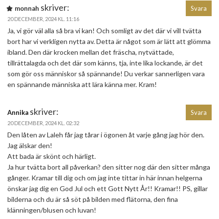
skriver:
monnah
Svara
20 DECEMBER, 2024 KL. 11:16
Ja, vi gör väl alla så bra vi kan! Och somligt av det där vi vill tvätta
bort har vi verkligen nytta av. Detta är något som är lätt att glömma
ibland. Den där krocken mellan det fräscha, nytvättade,
tillrättalagda och det där som känns, tja, inte lika lockande, är det
som gör oss människor så spännande! Du verkar sannerligen vara
en spännande människa att lära känna mer. Kram!
skriver:
Annika
Svara
20 DECEMBER, 2024 KL. 02:32
Den låten av Laleh får jag tårar i ögonen åt varje gång jag hör den.
Jag älskar den!
Att bada är skönt och härligt.
Ja hur tvätta bort all påverkan? den sitter nog där den sitter många
gånger. Kramar till dig och om jag inte tittar in här innan helgerna
önskar jag dig en God Jul och ett Gott Nytt År!! Kramar!! PS, gillar
bilderna och du är så söt på bilden med flätorna, den fina
klänningen/blusen och luvan!