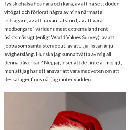
fysisk ohälsa hos nära och kära, av att ha sett döden i
vitögat och förlorat några av mina närmaste
ledsagare, av att ha varit ätstörd, av att vara
medborgare i världens mest extrema land rent
åsiktsmässigt (enligt World Values Survey), av att
jobba som samtalsterapeut, av att… ja, listan är ju
evighetslång. Hur ska jag kunna tvätta av mig all
denna påverkan? Nej, jag inser att det inte är möjligt,
men att jag har ett ansvar att vara medveten om att
dessa lager finns när jag möter världen.