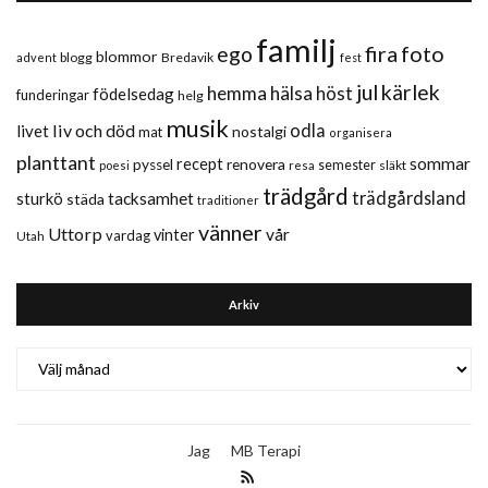
familj
fira
foto
ego
blommor
blogg
Bredavik
advent
fest
jul
kärlek
hemma
hälsa
höst
födelsedag
funderingar
helg
musik
liv och död
odla
livet
nostalgi
mat
organisera
planttant
sommar
recept
renovera
pyssel
semester
släkt
poesi
resa
trädgård
trädgårdsland
sturkö
tacksamhet
städa
traditioner
vänner
Uttorp
vår
vinter
vardag
Utah
Arkiv
Arkiv
Jag
MB Terapi