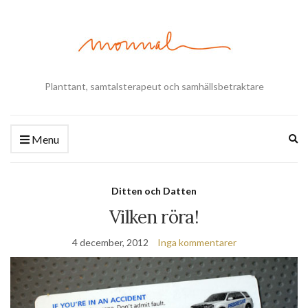
Planttant, samtalsterapeut och samhällsbetraktare
Ex
Menu
se
fo
Ditten och Datten
Vilken röra!
4 december, 2012
Inga kommentarer