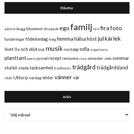
Etiketter
familj
fira
foto
ego
blommor
blogg
Bredavik
advent
fest
jul
kärlek
hemma
hälsa
höst
födelsedag
funderingar
helg
musik
liv och död
odla
livet
nostalgi
mat
organisera
planttant
sommar
recept
renovera
pyssel
semester
släkt
poesi
resa
trädgård
trädgårdsland
sturkö
tacksamhet
städa
traditioner
vänner
Uttorp
vår
vinter
vardag
Utah
Arkiv
Arkiv