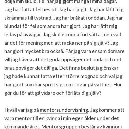
dölja min skuld. Fel har jag gjort många i mina dagar.
Jag har fattat fel beslut. Jag har ljugit. Jag har låtit mig
skrämmas till tystnad. Jag har bråkat i onödan. Jag har
blundat för fel som andra har gjort. Jag har låtit mig
ledas på avvägar. Jag skulle kunna fortsätta, men vad
är det för mening med att racka ner på sig själv? Jag
har gjort mycket bra också. Får jag vara ensam domare
vill jag hävda att det goda uppväger det onda och det
bra uppväger det dåliga. Det finns beslut jag önskar
jag hade kunnat fatta efter större mognad och val jag
har gjort som har spritt sig som ringar på vattnet. Hur
gör du för att gå vidare och förlåta dig själv?
I kväll var jag på
mentorsundervisning
. Jag kommer att
vara mentor till en kvinna i min egen ålder under det
kommande året. Mentorsgruppen består av kvinnor i