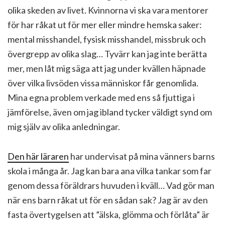
olika skeden av livet. Kvinnorna vi ska vara mentorer
för har råkat ut för mer eller mindre hemska saker:
mental misshandel, fysisk misshandel, missbruk och
övergrepp av olika slag… Tyvärr kan jag inte berätta
mer, men låt mig säga att jag under kvällen häpnade
över vilka livsöden vissa människor får genomlida.
Mina egna problem verkade med ens så fjuttiga i
jämförelse, även om jag ibland tycker väldigt synd om
mig själv av olika anledningar.
Den här läraren
har undervisat på mina vänners barns
skola i många år. Jag kan bara ana vilka tankar som far
genom dessa föräldrars huvuden i kväll… Vad gör man
när ens barn råkat ut för en sådan sak? Jag är av den
fasta övertygelsen att ”älska, glömma och förlåta” är