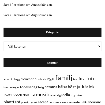
Sara i Barcelona
om
Augustikänslan.
Sara i Barcelona
om
Augustikänslan.
Kategorier
Kategorier
Etiketter
familj
fira
foto
ego
blommor
blogg
Bredavik
advent
fest
jul
kärlek
hemma
hälsa
höst
födelsedag
funderingar
helg
musik
liv och död
odla
livet
nostalgi
mat
organisera
planttant
sommar
recept
renovera
pyssel
semester
släkt
poesi
resa