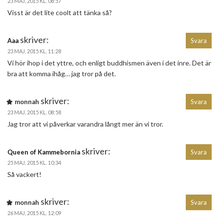
23 MAJ, 2015 KL. 08:57
Visst är det lite coolt att tänka så?
skriver:
Aaa
Svara
23 MAJ, 2015 KL. 11:28
Vi hör ihop i det yttre, och enligt buddhismen även i det inre. Det är
bra att komma ihåg… jag tror på det.
skriver:
monnah
Svara
23 MAJ, 2015 KL. 08:58
Jag tror att vi påverkar varandra långt mer än vi tror.
skriver:
Queen of Kammebornia
Svara
25 MAJ, 2015 KL. 10:34
Så vackert!
skriver:
monnah
Svara
26 MAJ, 2015 KL. 12:09