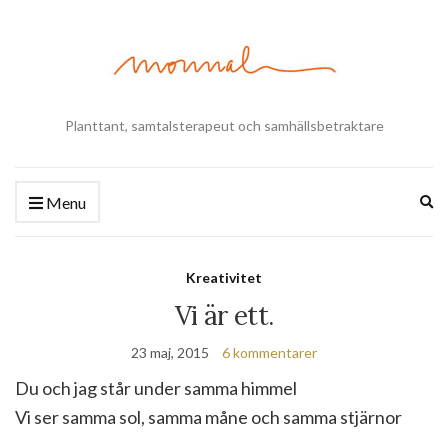
Planttant, samtalsterapeut och samhällsbetraktare
Ex
Menu
se
fo
Kreativitet
Vi är ett.
23 maj, 2015
6 kommentarer
Du och jag står under samma himmel
Vi ser samma sol, samma måne och samma stjärnor