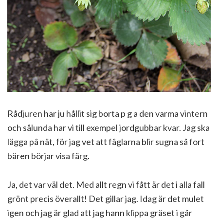
Rådjuren har ju hållit sig borta p g a den varma vintern
och sålunda har vi till exempel jordgubbar kvar. Jag ska
lägga på nät, för jag vet att fåglarna blir sugna så fort
bären börjar visa färg.
Ja, det var väl det. Med allt regn vi fått är det i alla fall
grönt precis överallt! Det gillar jag. Idag är det mulet
igen och jag är glad att jag hann klippa gräset i går