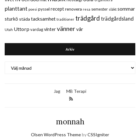
planttant
sommar
recept
renovera
pyssel
semester
släkt
poesi
resa
trädgård
trädgårdsland
sturkö
tacksamhet
städa
traditioner
vänner
Uttorp
vår
vinter
vardag
Utah
Arkiv
Arkiv
Jag
MB Terapi
monnah
Olsen WordPress Theme
by
CSSIgniter