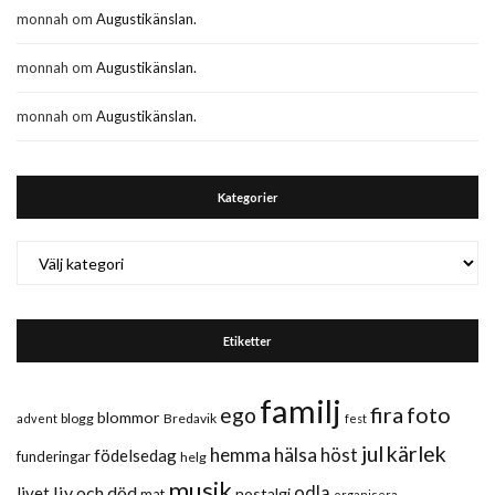
monnah
om
Augustikänslan.
monnah
om
Augustikänslan.
monnah
om
Augustikänslan.
Kategorier
Kategorier
Etiketter
familj
fira
foto
ego
blommor
blogg
Bredavik
advent
fest
jul
kärlek
hemma
hälsa
höst
födelsedag
funderingar
helg
musik
liv och död
odla
livet
nostalgi
mat
organisera