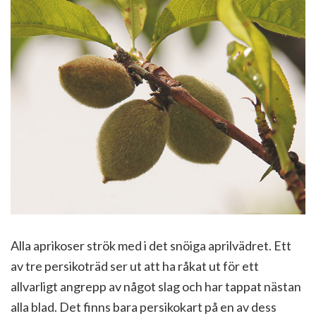
Alla aprikoser strök med i det snöiga aprilvädret. Ett
av tre persikoträd ser ut att ha råkat ut för ett
allvarligt angrepp av något slag och har tappat nästan
alla blad. Det finns bara persikokart på en av dess