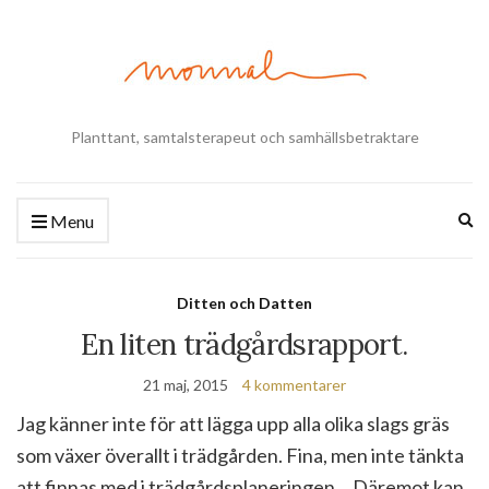
Planttant, samtalsterapeut och samhällsbetraktare
Ex
Menu
se
fo
Ditten och Datten
En liten trädgårdsrapport.
21 maj, 2015
4 kommentarer
Jag känner inte för att lägga upp alla olika slags gräs
som växer överallt i trädgården. Fina, men inte tänkta
att finnas med i trädgårdsplaneringen… Däremot kan