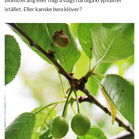
blomsteräng eller några slags härdiga krypväxter
istället. Eller kanske
bara
klöver?