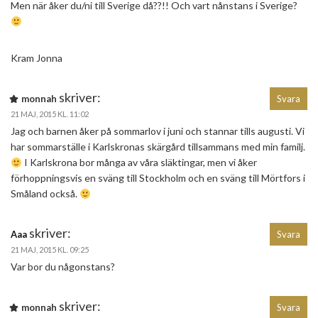
Men när åker du/ni till Sverige då??!! Och vart nånstans i Sverige?
Kram Jonna
skriver:
monnah
Svara
21 MAJ, 2015 KL. 11:02
Jag och barnen åker på sommarlov i juni och stannar tills augusti. Vi
har sommarställe i Karlskronas skärgård tillsammans med min familj.
I Karlskrona bor många av våra släktingar, men vi åker
förhoppningsvis en sväng till Stockholm och en sväng till Mörtfors i
Småland också.
skriver:
Aaa
Svara
21 MAJ, 2015 KL. 09:25
Var bor du någonstans?
skriver:
monnah
Svara