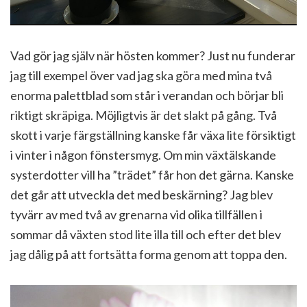
Vad gör jag själv när hösten kommer? Just nu funderar
jag till exempel över vad jag ska göra med mina två
enorma palettblad som står i verandan och börjar bli
riktigt skräpiga. Möjligtvis är det slakt på gång. Två
skott i varje färgställning kanske får växa lite försiktigt
i vinter i någon fönstersmyg. Om min växtälskande
systerdotter vill ha ”trädet” får hon det gärna. Kanske
det går att utveckla det med beskärning? Jag blev
tyvärr av med två av grenarna vid olika tillfällen i
sommar då växten stod lite illa till och efter det blev
jag dålig på att fortsätta forma genom att toppa den.