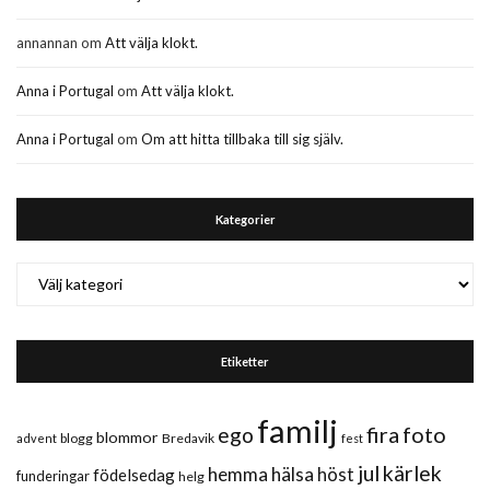
annannan
om
Att välja klokt.
Anna i Portugal
om
Att välja klokt.
Anna i Portugal
om
Om att hitta tillbaka till sig själv.
Kategorier
Kategorier
Etiketter
familj
fira
foto
ego
blommor
blogg
Bredavik
advent
fest
jul
kärlek
hemma
hälsa
höst
födelsedag
funderingar
helg