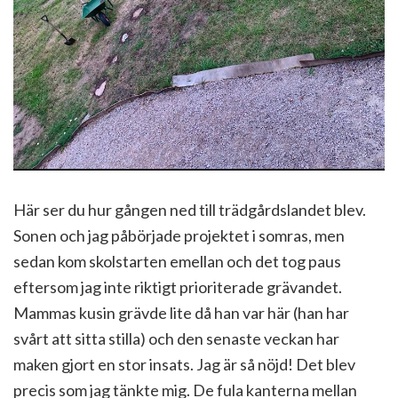
Här ser du hur gången ned till trädgårdslandet blev.
Sonen och jag påbörjade projektet i somras, men
sedan kom skolstarten emellan och det tog paus
eftersom jag inte riktigt prioriterade grävandet.
Mammas kusin grävde lite då han var här (han har
svårt att sitta stilla) och den senaste veckan har
maken gjort en stor insats. Jag är så nöjd! Det blev
precis som jag tänkte mig. De fula kanterna mellan