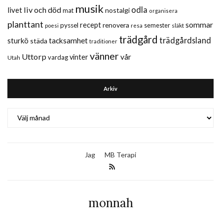
musik
liv och död
odla
livet
nostalgi
mat
organisera
planttant
sommar
recept
renovera
pyssel
semester
släkt
poesi
resa
trädgård
trädgårdsland
sturkö
tacksamhet
städa
traditioner
vänner
Uttorp
vår
vinter
vardag
Utah
Arkiv
Arkiv
Jag
MB Terapi
monnah