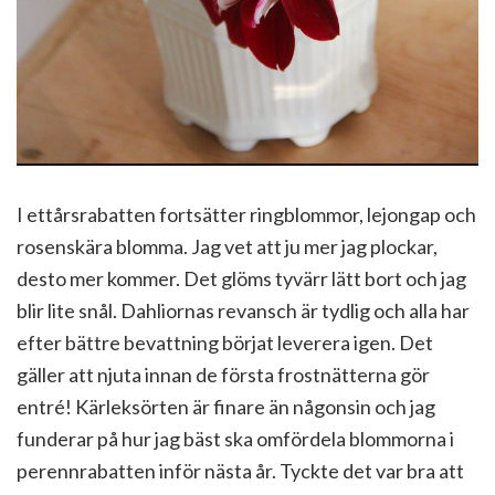
I ettårsrabatten fortsätter ringblommor, lejongap och
rosenskära blomma. Jag vet att ju mer jag plockar,
desto mer kommer. Det glöms tyvärr lätt bort och jag
blir lite snål. Dahliornas revansch är tydlig och alla har
efter bättre bevattning börjat leverera igen. Det
gäller att njuta innan de första frostnätterna gör
entré! Kärleksörten är finare än någonsin och jag
funderar på hur jag bäst ska omfördela blommorna i
perennrabatten inför nästa år. Tyckte det var bra att