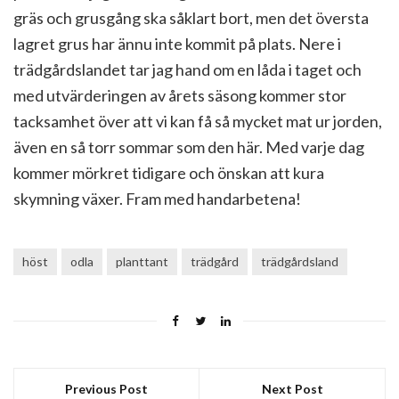
gräs och grusgång ska såklart bort, men det översta
lagret grus har ännu inte kommit på plats. Nere i
trädgårdslandet tar jag hand om en låda i taget och
med utvärderingen av årets säsong kommer stor
tacksamhet över att vi kan få så mycket mat ur jorden,
även en så torr sommar som den här. Med varje dag
kommer mörkret tidigare och önskan att kura
skymning växer. Fram med handarbetena!
höst
odla
planttant
trädgård
trädgårdsland
Previous Post
Next Post