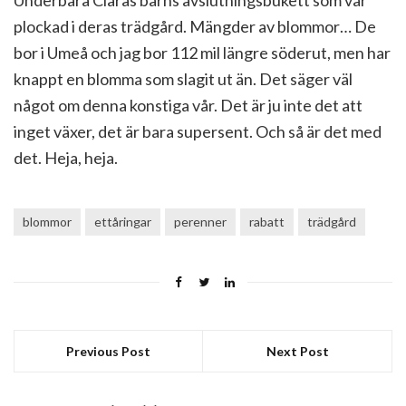
plockad i deras trädgård. Mängder av blommor… De
bor i Umeå och jag bor 112 mil längre söderut, men har
knappt en blomma som slagit ut än. Det säger väl
något om denna konstiga vår. Det är ju inte det att
inget växer, det är bara supersent. Och så är det med
det. Heja, heja.
blommor
ettåringar
perenner
rabatt
trädgård
Previous Post
Next Post