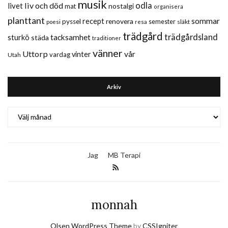
musik
liv och död
odla
livet
nostalgi
mat
organisera
planttant
sommar
recept
renovera
pyssel
semester
släkt
poesi
resa
trädgård
trädgårdsland
sturkö
tacksamhet
städa
traditioner
vänner
Uttorp
vår
vinter
vardag
Utah
Arkiv
Arkiv
Jag
MB Terapi
monnah
Olsen WordPress Theme
by
CSSIgniter