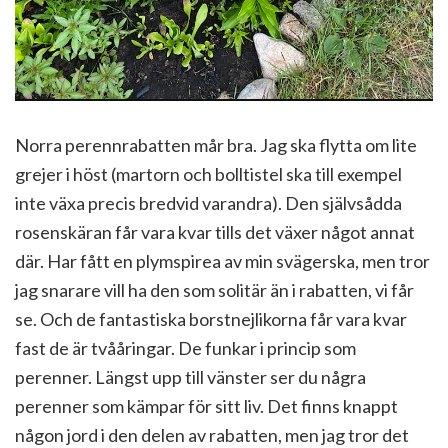
Norra perennrabatten mår bra. Jag ska flytta om lite
grejer i höst (martorn och bolltistel ska till exempel
inte växa precis bredvid varandra). Den självsådda
rosenskäran får vara kvar tills det växer något annat
där. Har fått en plymspirea av min svägerska, men tror
jag snarare vill ha den som solitär än i rabatten, vi får
se. Och de fantastiska borstnejlikorna får vara kvar
fast de är tvååringar. De funkar i princip som
perenner. Längst upp till vänster ser du några
perenner som kämpar för sitt liv. Det finns knappt
någon jord i den delen av rabatten, men jag tror det