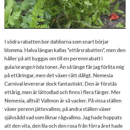
I södra rabatten bor dahliorna som snart börjar
blomma. Halva längan kallas ”ettårsrabatten”, men den
håller på att byggas om till en perennrabatt i
gula/orange/röda toner. Än så länge får jag förlita mig
på ettåringar, men det växer rätt dåligt. Nemesia
Carnival levererar dock fantastiskt. Den är förstås
ettårig, men är lättodlad och finns i flera färger. Mer
Nemesia, alltså! Vallmon är så vacker. På vissa ställen
växer perenn jättevallmo, på andra ställen växer
självsådd vad som liknar rågvallmo. Jag hade hoppats
att den vita, den lila och den rosa från förra året hade