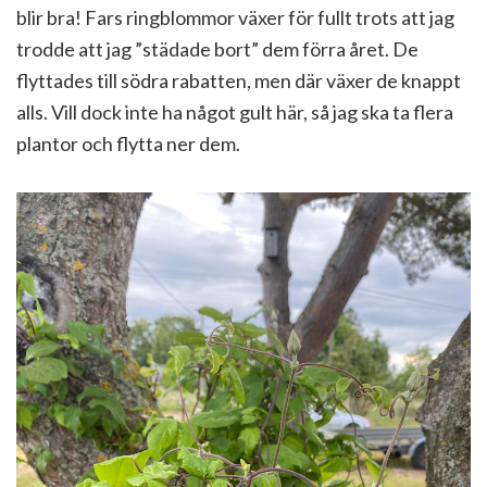
blir bra! Fars ringblommor växer för fullt trots att jag
trodde att jag ”städade bort” dem förra året. De
flyttades till södra rabatten, men där växer de knappt
alls. Vill dock inte ha något gult här, så jag ska ta flera
plantor och flytta ner dem.