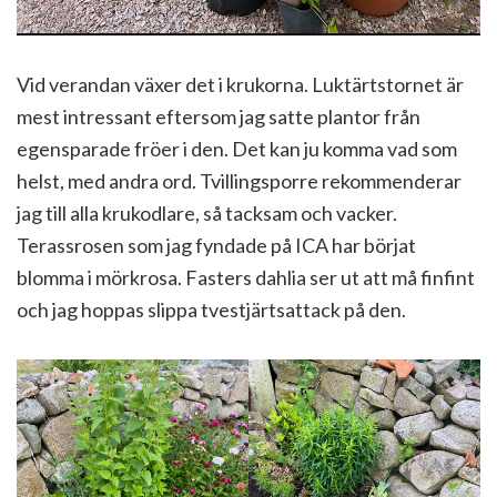
Vid verandan växer det i krukorna. Luktärtstornet är
mest intressant eftersom jag satte plantor från
egensparade fröer i den. Det kan ju komma vad som
helst, med andra ord. Tvillingsporre rekommenderar
jag till alla krukodlare, så tacksam och vacker.
Terassrosen som jag fyndade på ICA har börjat
blomma i mörkrosa. Fasters dahlia ser ut att må finfint
och jag hoppas slippa tvestjärtsattack på den.