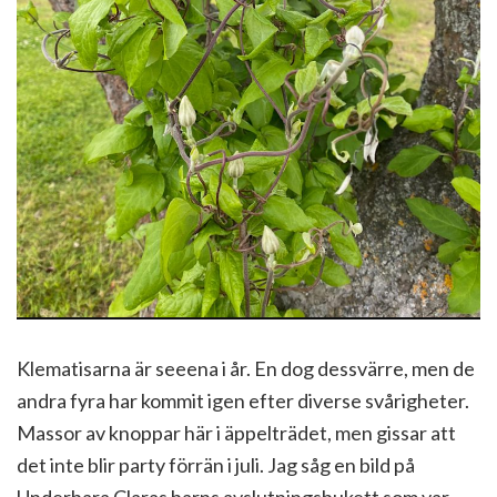
Klematisarna är seeena i år. En dog dessvärre, men de
andra fyra har kommit igen efter diverse svårigheter.
Massor av knoppar här i äppelträdet, men gissar att
det inte blir party förrän i juli. Jag såg en bild på
Underbara Claras barns avslutningsbukett som var