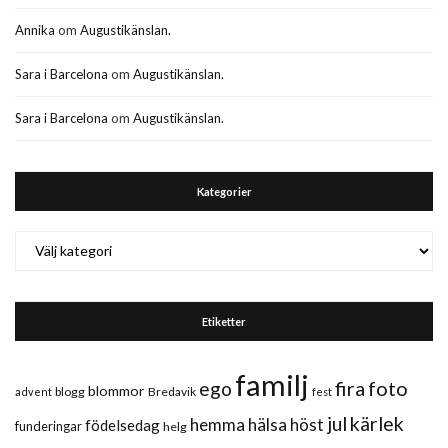
Annika
om
Augustikänslan.
Sara i Barcelona
om
Augustikänslan.
Sara i Barcelona
om
Augustikänslan.
Kategorier
Kategorier
Etiketter
familj
fira
foto
ego
blommor
blogg
Bredavik
advent
fest
jul
kärlek
hemma
hälsa
höst
födelsedag
funderingar
helg