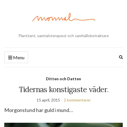
Planttant, samtalsterapeut och samhällsbetraktare
Ex
Menu
se
fo
Ditten och Datten
Tidernas konstigaste väder.
15 april, 2015
2 kommentarer
Morgonstund har guld i mund…