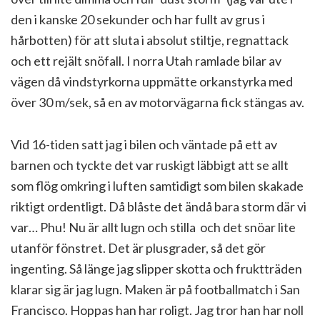
den i kanske 20 sekunder och har fullt av grus i
hårbotten) för att sluta i absolut stiltje, regnattack
och ett rejält snöfall. I norra Utah ramlade bilar av
vägen då vindstyrkorna uppmätte orkanstyrka med
över 30 m/sek, så en av motorvägarna fick stängas av.
Vid 16-tiden satt jag i bilen och väntade på ett av
barnen och tyckte det var ruskigt läbbigt att se allt
som flög omkring i luften samtidigt som bilen skakade
riktigt ordentligt. Då blåste det ändå bara storm där vi
var… Phu! Nu är allt lugn och stilla och det snöar lite
utanför fönstret. Det är plusgrader, så det gör
ingenting. Så länge jag slipper skotta och fruktträden
klarar sig är jag lugn. Maken är på footballmatch i San
Francisco. Hoppas han har roligt. Jag tror han har noll