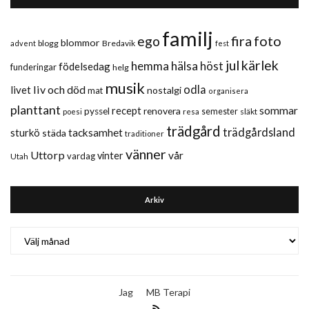
familj
fira
foto
ego
blommor
blogg
Bredavik
advent
fest
jul
kärlek
hemma
hälsa
höst
födelsedag
funderingar
helg
musik
liv och död
odla
livet
nostalgi
mat
organisera
planttant
sommar
recept
renovera
pyssel
semester
släkt
poesi
resa
trädgård
trädgårdsland
sturkö
tacksamhet
städa
traditioner
vänner
Uttorp
vår
vinter
vardag
Utah
Arkiv
Arkiv
Jag
MB Terapi