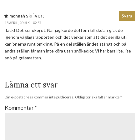
skriver:
monnah
Svara
15 APRIL, 2015 KL. 02:57
Tack! Det ser okej ut. När jag körde dottern till skolan gick de
igenom väglagsrapporten och det verkar som att det ser illa ut i
kanjonerna runt omkring. På en del ställen är det stängt och på
andra ställen får man inte köra utan snökedjor. Vi har bara lite, lite
snö på gräsmattan.
Lämna ett svar
Din e-postadress kommer inte publiceras.
Obligatoriska fält är märkta
*
Kommentar
*