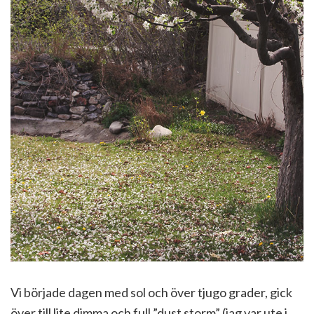
Vi började dagen med sol och över tjugo grader, gick
över till lite dimma och full ”dust storm” (jag var ute i