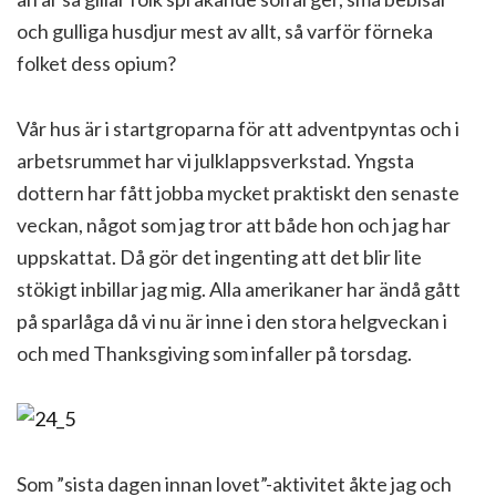
och gulliga husdjur mest av allt, så varför förneka
folket dess opium?
Vår hus är i startgroparna för att adventpyntas och i
arbetsrummet har vi julklappsverkstad. Yngsta
dottern har fått jobba mycket praktiskt den senaste
veckan, något som jag tror att både hon och jag har
uppskattat. Då gör det ingenting att det blir lite
stökigt inbillar jag mig. Alla amerikaner har ändå gått
på sparlåga då vi nu är inne i den stora helgveckan i
och med Thanksgiving som infaller på torsdag.
Som ”sista dagen innan lovet”-aktivitet åkte jag och