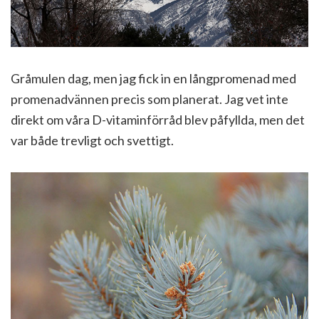
Gråmulen dag, men jag fick in en långpromenad med
promenadvännen precis som planerat. Jag vet inte
direkt om våra D-vitaminförråd blev påfyllda, men det
var både trevligt och svettigt.