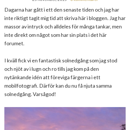
Dagarna har gått i ett den senaste tiden och jag har
inte riktigt tagit mig tid att skriva här i bloggen. Jag har
massor av intryck och alldeles för många tankar, men
inte direkt om något som har sin plats i det här
forumet.
I kväll fick vi en fantastisk solnedgång som jag stod
och njöt av i lugn och ro tills jag kom på den
nytänkande idén att föreviga färgerna i ett
mobilfotografi. Därför kan du nu få njuta samma
solnedgång. Varsågod!