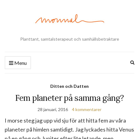
Planttant, samtalsterapeut och samhällsbetraktare
Ex
Menu
se
fo
Ditten och Datten
Fem planeter på samma gång?
28 januari, 2016
4 kommentarer
I morse steg jag upp vid sju för att hitta fem av våra
planeter på himlen samtidigt. Jag lyckades hitta Venus
på en gång och Jupiter efter lite letande, men