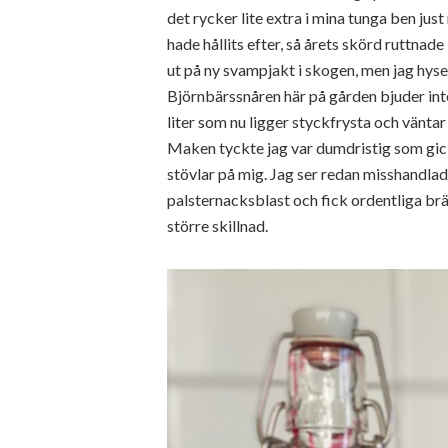
det rycker lite extra i mina tunga ben just 
hade hållits efter, så årets skörd ruttnad
ut på ny svampjakt i skogen, men jag hyser
Björnbärssnåren här på gården bjuder inte 
liter som nu ligger styckfrysta och vänta
Maken tyckte jag var dumdristig som gick 
stövlar på mig. Jag ser redan misshandlad 
palsternacksblast och fick ordentliga brä
större skillnad.