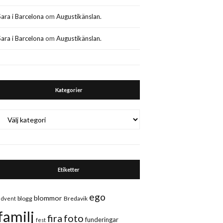
Sara i Barcelona
om
Augustikänslan.
Sara i Barcelona
om
Augustikänslan.
Kategorier
Kategorier
Etiketter
ego
blommor
blogg
Bredavik
advent
familj
fira
foto
funderingar
fest