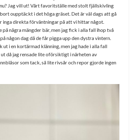
nu? Jag vill ut! Vårt favoritställe med stolt fjällskivling
e bort oupptäckt i det höga gräset. Det är väl dags att gå
 inga direkta förväntningar på att vi hittar något.
på några mängder bär, men jag fick i alla fall ihop två
r på någon dag då de får pigga upp den dystra vintern.
ut i en kortärmad klänning, men jag hade i alla fall
ut då jag rensade lite oförsiktigt i närheten av
nnblåsor som tack, så lite rivsår och repor gjorde ingen