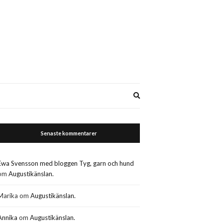
Expand
search
form
Senaste kommentarer
Ewa Svensson med bloggen Tyg, garn och hund
om
Augustikänslan.
Marika
om
Augustikänslan.
Annika
om
Augustikänslan.