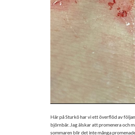
Här på Sturkö har vi ett överflöd av följan
björnbär. Jag älskar att promenera och möt
sommaren blir det inte många promenader, 