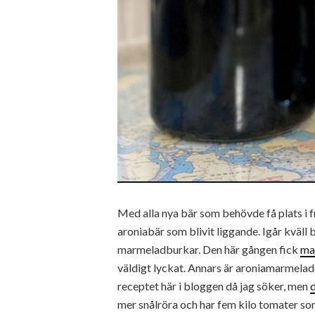
Med alla nya bär som behövde få plats i fr
aroniabär som blivit liggande. Igår kväll bl
marmeladburkar. Den här gången fick
ma
väldigt lyckat. Annars är aroniamarmelade
receptet här i bloggen då jag söker, men
mer snålröra och har fem kilo tomater som