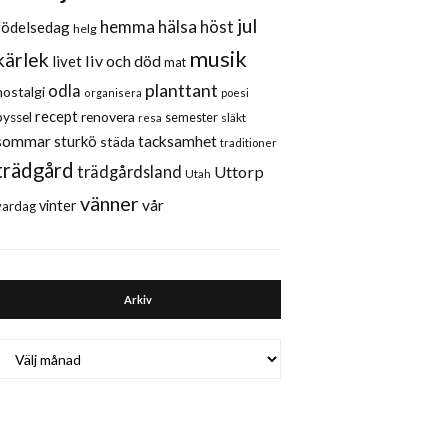
jul
hemma
hälsa
höst
födelsedag
helg
musik
kärlek
liv och död
livet
mat
planttant
odla
nostalgi
organisera
poesi
recept
renovera
pyssel
semester
släkt
resa
sommar
sturkö
tacksamhet
städa
traditioner
trädgård
trädgårdsland
Uttorp
Utah
vänner
vår
vinter
vardag
Arkiv
Arkiv