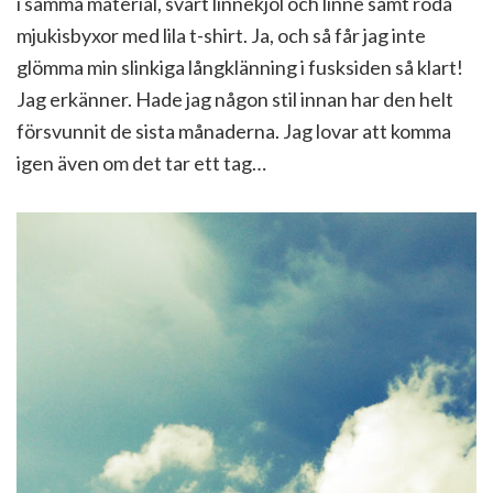
i samma material, svart linnekjol och linne samt röda
mjukisbyxor med lila t-shirt. Ja, och så får jag inte
glömma min slinkiga långklänning i fusksiden så klart!
Jag erkänner. Hade jag någon stil innan har den helt
försvunnit de sista månaderna. Jag lovar att komma
igen även om det tar ett tag…