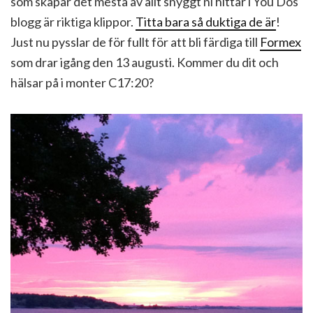
som skapar det mesta av allt snyggt ni hittar i You Dos
blogg är riktiga klippor.
Titta bara så duktiga de är
!
Just nu pysslar de för fullt för att bli färdiga till
Formex
som drar igång den 13 augusti. Kommer du dit och
hälsar på i monter C17:20?