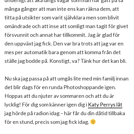
många gånger att man inte ens kan räkna dem, att
titta på utsikter som varit självklara men som blivit
omändrade och att inse att somligt man tagit för givet
försvunnit och annat har tillkommit. Jag är glad för
den uppväxt jag fick. Den var bra trots att jag var en
mes per automatik bara genom att komma från det
ställe jag bodde på. Konstigt, va? Tänk hur det kan bli.
Nu ska jag passa på att umgås lite med min familj innan
det blir dags för en runda Photoshoppande igen.
Hoppas att du njuter av sommaren och att du är
lycklig! För dig som känner igen dig i
Katy Perrys låt
jag hörde på radion idag – här får du din dåtid tillbaka
för en stund, precis som jag fick idag.