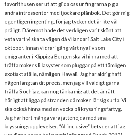
favorithusen ser ut att glida oss ur fingrarna p g a
andra intressenter med tjockare plånbok. Det gör mig
egentligen ingenting, för jag tycker det är lite väl
pråligt. Däremot hade det verkligen varit skönt att
veta vart vi ska ta vägen då vi landar i Salt Lake City i
oktober. Innan vi drar igång vårt nya liv som
emigranter i Klippiga Bergen ska vi hinna med att
träffa makens lillasyster som pluggar på ett tämligen
exotiskt ställe, nämligen Hawaii. Jag har aldrig haft
någon längtan dit precis, men jag vill väldigt gärna
träffa S och jag kan nog tänka mig att det är rätt
härligt att ligga på stranden då maken lär sig surfa. Vi
ska också hinna med en vecka på kryssningsfartyg.
Jag har hört många vara jättenöjda med sina
kryssningsupplevelser. ”All inclusive” betyder att jag