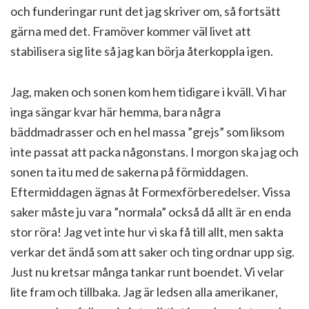
och funderingar runt det jag skriver om, så fortsätt
gärna med det. Framöver kommer väl livet att
stabilisera sig lite så jag kan börja återkoppla igen.
Jag, maken och sonen kom hem tidigare i kväll. Vi har
inga sängar kvar här hemma, bara några
bäddmadrasser och en hel massa ”grejs” som liksom
inte passat att packa någonstans. I morgon ska jag och
sonen ta itu med de sakerna på förmiddagen.
Eftermiddagen ägnas åt Formexförberedelser. Vissa
saker måste ju vara ”normala” också då allt är en enda
stor röra! Jag vet inte hur vi ska få till allt, men sakta
verkar det ändå som att saker och ting ordnar upp sig.
Just nu kretsar många tankar runt boendet. Vi velar
lite fram och tillbaka. Jag är ledsen alla amerikaner,