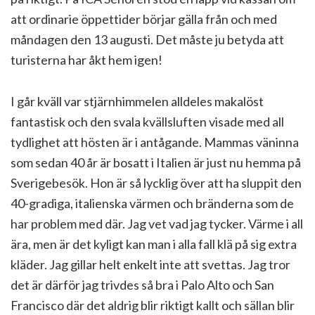
att ordinarie öppettider börjar gälla från och med
måndagen den 13 augusti. Det måste ju betyda att
turisterna har åkt hem igen!
I går kväll var stjärnhimmelen alldeles makalöst
fantastisk och den svala kvällsluften visade med all
tydlighet att hösten är i antågande. Mammas väninna
som sedan 40 år är bosatt i Italien är just nu hemma på
Sverigebesök. Hon är så lycklig över att ha sluppit den
40-gradiga, italienska värmen och bränderna som de
har problem med där. Jag vet vad jag tycker. Värme i all
ära, men är det kyligt kan man i alla fall klä på sig extra
kläder. Jag gillar helt enkelt inte att svettas. Jag tror
det är därför jag trivdes så bra i Palo Alto och San
Francisco där det aldrig blir riktigt kallt och sällan blir