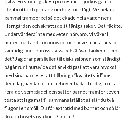
själva en stund, gick en promenad i Tjurkös gamla
stenbrott och pratade om högt och lågt. Vi spelade
gammal tramporgel så det ekade hela vägen ner i
Herrgården och skrattade åt fåniga saker. Det räckte.
Undervärdera inte medveten närvaro. Vi växer i
möten med andra människor och är vi smarta lär vi oss
samtidigt mer om oss själva också. Vad tänker du om
det? Jag drar paralleller till diskussionen som ständigt
pågår runt huruvida det är viktigast att vara mycket
med sina barn eller att tillbringa ”kvalitetstid” med
dem. Jag hävdar att de behöver båda. Till dig, trötta
förälder, som gladeligen sätter barnet framför teven –
testa att laga mat tillsammans istället så slår du två
flugor i en smäll. Du får extratid med barnet och så lär
du upp husets nya kock. Grattis!