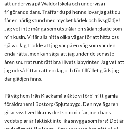
att undervisa på Waldorfskola och undervisa i
frigörande dans. Träffar du på henne lovar jag att du
får en härlig stund med mycket kärlek och livsglädje!
Jag vet inte många som utstrålar en sådan glädje som
min kusin. Vi får alla hitta olika vägar för att hitta oss
själva. Jag trodde att jag var på en väg som var den
enda rätta, men kan säga att jag under de senaste
åren snurrat runt rätt bra i livets labyrinter. Jag vet att
jag också hittar rätt en dag och för tillfället gläds jag
där glädjen finns.
På väg hem från Klackamåla åkte vi förbi mitt gamla
föräldrahem i Bostorp/Spjutsbygd. Den nye ägaren
gillar visst ved lika mycket som min far, men hans
vedstaplar är faktiskt inte lika snygga som fars! Det är
underligt att åka längs vägar som man har gått på så