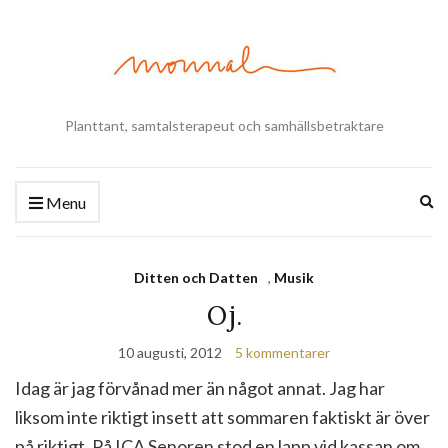
Planttant, samtalsterapeut och samhällsbetraktare
Ex
Menu
se
fo
Ditten och Datten
,
Musik
Oj.
10 augusti, 2012
5 kommentarer
Idag är jag förvånad mer än något annat. Jag har
liksom inte riktigt insett att sommaren faktiskt är över
på riktigt. På ICA Senoren stod en lapp vid kassan om