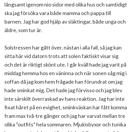
långsamt igenom nio sidor med olika hus och samtidigt
ska jag försöka vara både mamma och pappa till
barnen. Jag har god hjälp av släktingar, både unga och
äldre, som tur är.
Solstressen har gått över, nästan i alla fall, så jag kan
sitta här vid datorn trots att solen faktiskt visar sig
och det är riktigt skönt ute. I går kväll hade jag varit på
middag hemma hos en väninna och när sonen såg mig i
soffan då jag kom hem frågade han förundrat om jag
hade sminkat mig. Det hade jag förvisso och jag blev
inte särskilt överraskad av hans reaktion. Jag har inte
fixat håret på en evighet, sminkväskan har fått komma
fram max två-tre gånger och jag har varvat mellan tre
olika ”outfits” hela sommaren. Mjukisbyxor och tunika