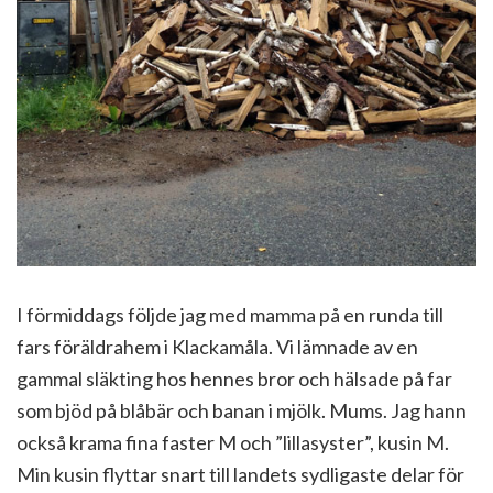
I förmiddags följde jag med mamma på en runda till
fars föräldrahem i Klackamåla. Vi lämnade av en
gammal släkting hos hennes bror och hälsade på far
som bjöd på blåbär och banan i mjölk. Mums. Jag hann
också krama fina faster M och ”lillasyster”, kusin M.
Min kusin flyttar snart till landets sydligaste delar för