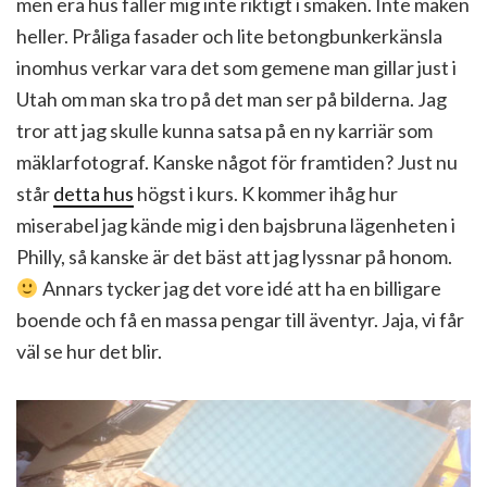
men era hus faller mig inte riktigt i smaken. Inte maken
heller. Pråliga fasader och lite betongbunkerkänsla
inomhus verkar vara det som gemene man gillar just i
Utah om man ska tro på det man ser på bilderna. Jag
tror att jag skulle kunna satsa på en ny karriär som
mäklarfotograf. Kanske något för framtiden? Just nu
står
detta hus
högst i kurs. K kommer ihåg hur
miserabel jag kände mig i den bajsbruna lägenheten i
Philly, så kanske är det bäst att jag lyssnar på honom.
Annars tycker jag det vore idé att ha en billigare
boende och få en massa pengar till äventyr. Jaja, vi får
väl se hur det blir.