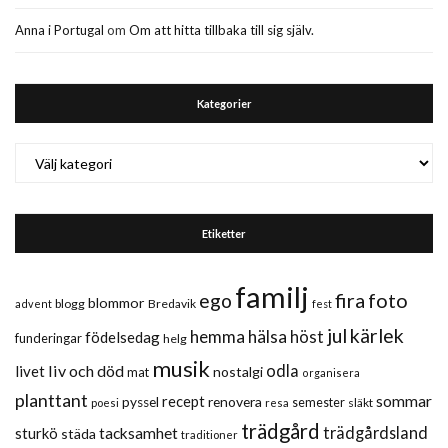
Anna i Portugal
om
Om att hitta tillbaka till sig själv.
Kategorier
Kategorier
Etiketter
familj
fira
foto
ego
blommor
blogg
Bredavik
advent
fest
jul
kärlek
hemma
hälsa
höst
födelsedag
funderingar
helg
musik
liv och död
odla
livet
nostalgi
mat
organisera
planttant
sommar
recept
renovera
pyssel
semester
släkt
poesi
resa
trädgård
trädgårdsland
sturkö
tacksamhet
städa
traditioner