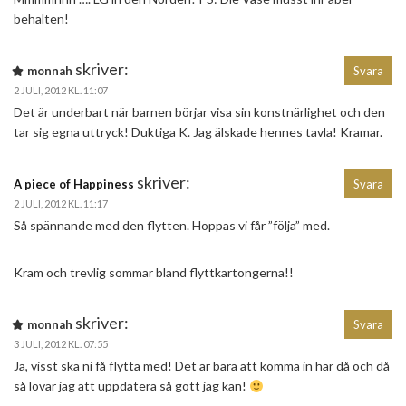
behalten!
skriver:
monnah
Svara
2 JULI, 2012 KL. 11:07
Det är underbart när barnen börjar visa sin konstnärlighet och den
tar sig egna uttryck! Duktiga K. Jag älskade hennes tavla! Kramar.
skriver:
A piece of Happiness
Svara
2 JULI, 2012 KL. 11:17
Så spännande med den flytten. Hoppas vi får ”följa” med.
Kram och trevlig sommar bland flyttkartongerna!!
skriver:
monnah
Svara
3 JULI, 2012 KL. 07:55
Ja, visst ska ni få flytta med! Det är bara att komma in här då och då
så lovar jag att uppdatera så gott jag kan!