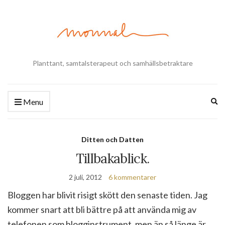
Planttant, samtalsterapeut och samhällsbetraktare
Ex
Menu
se
fo
Ditten och Datten
Tillbakablick.
2 juli, 2012
6 kommentarer
Bloggen har blivit risigt skött den senaste tiden. Jag
kommer snart att bli bättre på att använda mig av
telefonen som blogginstrument, men än så länge är