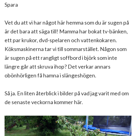
Spara
Vet du att vi har något här hemma som du är sugen på
är det bara att säga till! Mamma har bokat tv-bänken,
ett par krukor, dvd-spelaren och vattenkokaren.
Köksmaskinerna tar vi till sommarstället. Någon som
är sugen på ett rangligt soffbord i björk som inte
längre går att skruva ihop? Det verkar annars
obönhörligen få hamna i slängeshögen.
Så ja. En liten återblick i bilder på vad jag varit med om
de senaste veckorna kommer här.