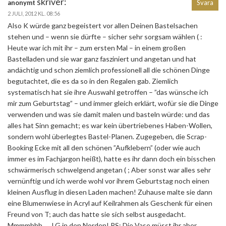
skriver:
anonymt
Svara
2 JULI, 2012 KL. 08:56
Also K würde ganz begeistert vor allen Deinen Bastelsachen
stehen und – wenn sie dürfte – sicher sehr sorgsam wählen ( :
Heute war ich mit ihr – zum ersten Mal – in einem großen
Bastelladen und sie war ganz fasziniert und angetan und hat
andächtig und schon ziemlich professionell all die schönen Dinge
begutachtet, die es da so in den Regalen gab. Ziemlich
systematisch hat sie ihre Auswahl getroffen – ”das wünsche ich
mir zum Geburtstag” – und immer gleich erklärt, wofür sie die Dinge
verwenden und was sie damit malen und basteln würde: und das
alles hat Sinn gemacht; es war kein übertriebenes Haben-Wollen,
sondern wohl überlegtes Bastel-Planen. Zugegeben, die Scrap-
Booking Ecke mit all den schönen ”Aufklebern” (oder wie auch
immer es im Fachjargon heißt), hatte es ihr dann doch ein bisschen
schwärmerisch schwelgend angetan ( ; Aber sonst war alles sehr
vernünftig und ich werde wohl vor ihrem Geburtstag noch einen
kleinen Ausflug in diesen Laden machen! Zuhause malte sie dann
eine Blumenwiese in Acryl auf Keilrahmen als Geschenk für einen
Freund von T; auch das hatte sie sich selbst ausgedacht.
Mmmmhhh …. LG in den Norden! PS: Die Vase müsst ihr aber