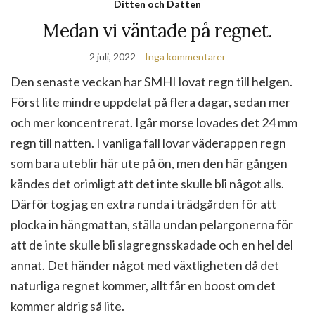
Ditten och Datten
Medan vi väntade på regnet.
2 juli, 2022
Inga kommentarer
Den senaste veckan har SMHI lovat regn till helgen.
Först lite mindre uppdelat på flera dagar, sedan mer
och mer koncentrerat. Igår morse lovades det 24 mm
regn till natten. I vanliga fall lovar väderappen regn
som bara uteblir här ute på ön, men den här gången
kändes det orimligt att det inte skulle bli något alls.
Därför tog jag en extra runda i trädgården för att
plocka in hängmattan, ställa undan pelargonerna för
att de inte skulle bli slagregnsskadade och en hel del
annat. Det händer något med växtligheten då det
naturliga regnet kommer, allt får en boost om det
kommer aldrig så lite.