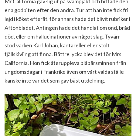
Mr California gav sig ut på svampjakt och hittade den
ena godbiten efter den andra. Tur att han inte fick fri
lejd i köket efteråt, för annars hade det blivit rubriker i
Aftonbladet. Antingen hade det handlat om ond, bråd
död, eller om hallucinationer av något slag. Tyvärr
stod varken Karl Johan, kantareller eller stolt
fjällskivling att finna. Bättre lycka blev det för Mrs
California. Hon fick återuppleva blåbärsminnen från
ungdomsdagar i Frankrike även om vårt valda ställe
kanske inte var det som gav bäst utdelning.