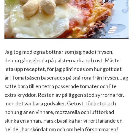
Jag tog med egna bottnar som jag hade i frysen,
denna gång gjorda på palsternacka och ost. Måste
leta upp receptet, för jag påmindes om hur gott det
är! Tomatsåsen baserades på snålröra från frysen. Jag
satte bara till en tetra passerade tomater och lite
extra kryddor. Resten av påläggen stod syrrorna för,
men det var bara godsaker. Getost, rödbetor och
honung är en vinnare, mozzarella och lufttorkad
skinka en annan. Färsk basilika har vi fortfarande en
hel del, har skördat om och om hela försommaren!