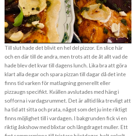
Till slut hade det blivit en hel del pizzor. En slice här
och en där till de andra, men trots att de åt allt vad de
hade blev det kvar till dagens lunch. Lika bra att göra
klart alla degar och spara pizzan till dagar då det inte
finns tid varken för matlagning generellt eller
pizzaugn specifikt. Kvällen avslutades med häng i
sofforna i vardagsrummet. Det är alltid lika trevligt att
ha tid att sitta och prata, något som det ju inte riktigt
finns möjlighet till i vardagen. I bakgrunden fick vi en
riktig åskshow med blixtar och långdraget muller. Ett
fint sommarminne till tristare höstdagar, helt enkelt.