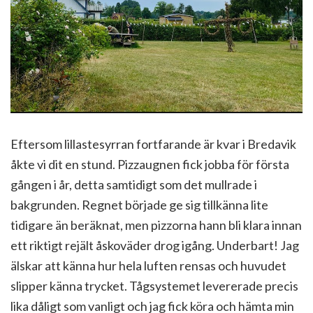
Eftersom lillastesyrran fortfarande är kvar i Bredavik
åkte vi dit en stund. Pizzaugnen fick jobba för första
gången i år, detta samtidigt som det mullrade i
bakgrunden. Regnet började ge sig tillkänna lite
tidigare än beräknat, men pizzorna hann bli klara innan
ett riktigt rejält åskoväder drog igång. Underbart! Jag
älskar att känna hur hela luften rensas och huvudet
slipper känna trycket. Tågsystemet levererade precis
lika dåligt som vanligt och jag fick köra och hämta min