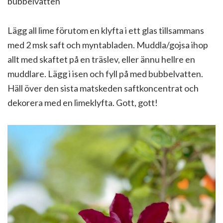
bubbelvatten
Lägg all lime förutom en klyfta i ett glas tillsammans
med 2 msk saft och myntabladen. Muddla/gojsa ihop
allt med skaftet på en träslev, eller ännu hellre en
muddlare. Lägg i isen och fyll på med bubbelvatten.
Häll över den sista matskeden saftkoncentrat och
dekorera med en limeklyfta. Gott, gott!