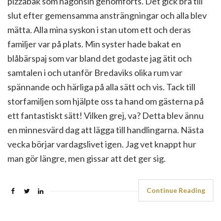
pizzabak som någonsin genomförts. Det gick bra till
slut efter gemensamma ansträngningar och alla blev
mätta. Alla mina syskon i stan utom ett och deras
familjer var på plats. Min syster hade bakat en
blåbärspaj som var bland det godaste jag ätit och
samtalen i och utanför Bredaviks olika rum var
spännande och härliga på alla sätt och vis. Tack till
storfamiljen som hjälpte oss ta hand om gästerna på
ett fantastiskt sätt! Vilken grej, va? Detta blev ännu
en minnesvärd dag att lägga till handlingarna. Nästa
vecka börjar vardagslivet igen. Jag vet knappt hur
man gör längre, men gissar att det ger sig.
Continue Reading