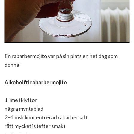
En rabarbermojito var på sin plats en het dag som
denna!
Alkoholfri rabarbermojito
1 lime i klyftor
några myntablad
2+1 msk koncentrerad rabarbersaft
rätt mycket is (efter smak)