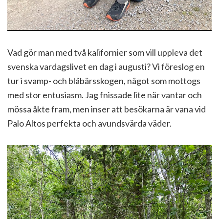
Vad gör man med två kalifornier som vill uppleva det
svenska vardagslivet en dag i augusti? Vi föreslog en
tur i svamp- och blåbärsskogen, något som mottogs
med stor entusiasm. Jag fnissade lite när vantar och
mössa åkte fram, men inser att besökarna är vana vid
Palo Altos perfekta och avundsvärda väder.