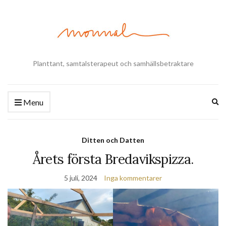
Planttant, samtalsterapeut och samhällsbetraktare
Ex
Menu
se
fo
Ditten och Datten
Årets första Bredavikspizza.
5 juli, 2024
Inga kommentarer