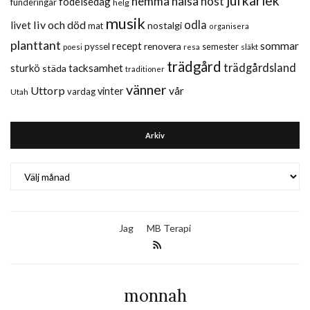
jul
kärlek
hemma
hälsa
höst
födelsedag
funderingar
helg
musik
liv och död
odla
livet
nostalgi
mat
organisera
planttant
sommar
recept
renovera
pyssel
semester
släkt
poesi
resa
trädgård
trädgårdsland
sturkö
tacksamhet
städa
traditioner
vänner
Uttorp
vår
vinter
vardag
Utah
Arkiv
Arkiv
Jag
MB Terapi
monnah