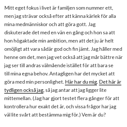
Mitt eget fokus i livet är familjen som nummer ett,
men jag strävar också efter att känna kärlek för alla
mina medmänniskor och att göra gott. Jag
diskuterade det med en vän en gång och hon sa att
hon högaktade min ambition, men att det ju är helt
omöjligt att vara sådär god och fin jämt. Jag håller med
henne om det, men jag vet också att jag mår bättre när
jag ser till andras välmående istället för att bara se
till mina egna behov. Antagligen har det mycket att
göra med min personlighet.
Här har du mig
.
Det här är
tydligen också jag
, så jag antar att jag ligger lite
mittemellan. (Jag har gjort testet flera gånger för att
kontrollera hur exakt det är, och vissa frågor har jag
väl lite svårt att bestämma mig för.) Vem är du?