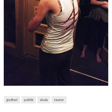
godhet
politik
skola
teater