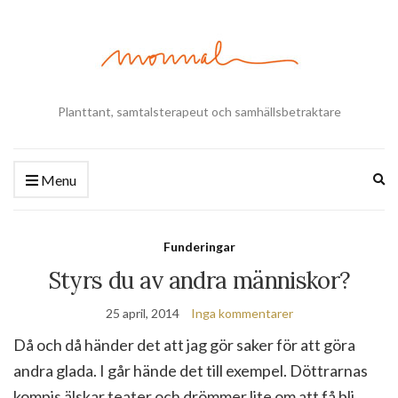
Planttant, samtalsterapeut och samhällsbetraktare
Ex
Menu
se
fo
Funderingar
Styrs du av andra människor?
25 april, 2014
Inga kommentarer
Då och då händer det att jag gör saker för att göra
andra glada. I går hände det till exempel. Döttrarnas
kompis älskar teater och drömmer lite om att få bli