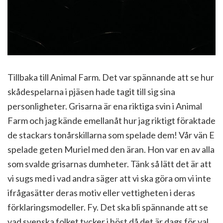
Tillbaka till Animal Farm. Det var spännande att se hur
skådespelarna i pjäsen hade tagit till sig sina
personligheter. Grisarna är ena riktiga svin i Animal
Farm och jag kände emellanåt hur jag riktigt föraktade
de stackars tonårskillarna som spelade dem! Vår vän E
spelade geten Muriel med den äran. Hon var en av alla
som svalde grisarnas dumheter. Tänk så lätt det är att
vi sugs med i vad andra säger att vi ska göra om vi inte
ifrågasätter deras motiv eller vettigheten i deras
förklaringsmodeller. Fy. Det ska bli spännande att se
vad svenska folket tycker i höst då det är dags för val.