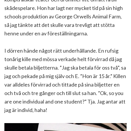
skådespelare. Hon har lagt ner mycket tid på sin high
schools produktion av George Orwells Animal Farm,
så jag tänkte att det skulle vara trevligt att stötta
henne under en av föreställningarna.
I dörren hände något rätt underhållande. En rufsig
tonårig kille med mössa verkade helt förvirrad då jag
skulle betala biljetterna. ”Jag ska betala för oss två”, sa
jag och pekade på mig själv och E. ”Hon är 15 år.” Killen
var alldeles förvirrad och tittade på sina biljetter en
och två och tre gånger och till slut sa han. ”Ok, so you
are one individual and one student?” Tja. Jag antar att
jag är individ, haha!