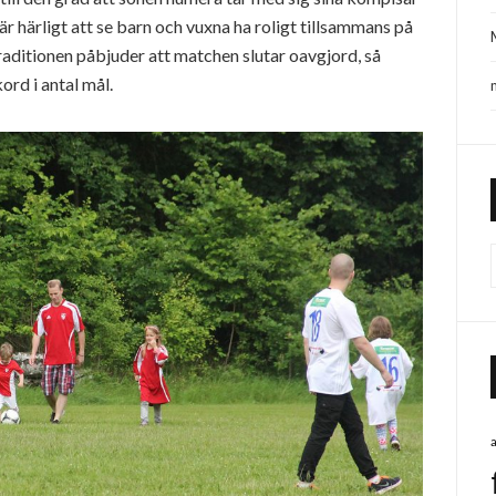
är härligt att se barn och vuxna ha roligt tillsammans på
Traditionen påbjuder att matchen slutar oavgjord, så
ord i antal mål.