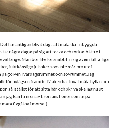
Det har äntligen blivit dags att måla den inbyggda
 tar några dagar på sig att torka och torkar bättre i
väl länge. Man bor lite för snabbt in sig även i tillfälliga
ker, fuktkänsliga julsaker som inte mår bra ute i
öra på golven i vardagsrummet och sovrummet. Jag
llt för avlägsen framtid. Maken har lovat måla hyllan om
r, så istället för att sitta här och skriva ska jag nu ut
 om jag kan få in en av brorsans hönor som är på
 mata flygfäna i morse!)