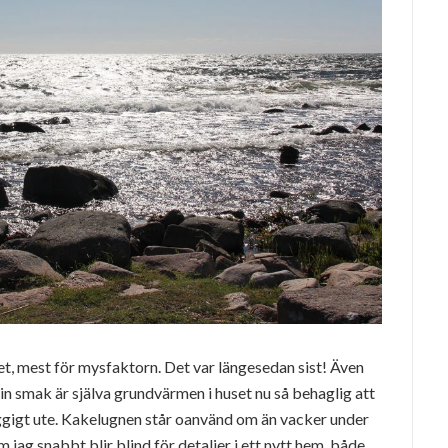
et, mest för mysfaktorn. Det var längesedan sist! Även
min smak är själva grundvärmen i huset nu så behaglig att
ggigt ute. Kakelugnen står oanvänd om än vacker under
 jag snabbt blir blind för detaljer i ett nytt hem, både