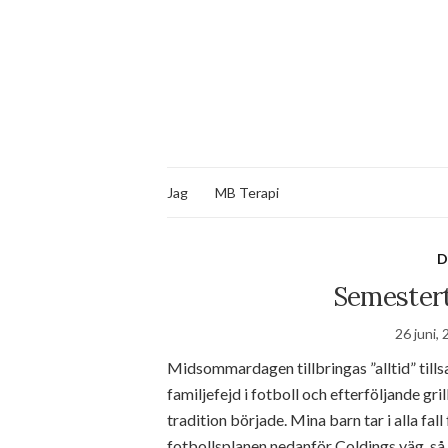
Jag
MB Terapi
D
Semesterti
26 juni,
Midsommardagen tillbringas ”alltid” tills
familjefejd i fotboll och efterföljande gr
tradition började. Mina barn tar i alla fall
fotbollsplanen nedanför Coldings väg, så 