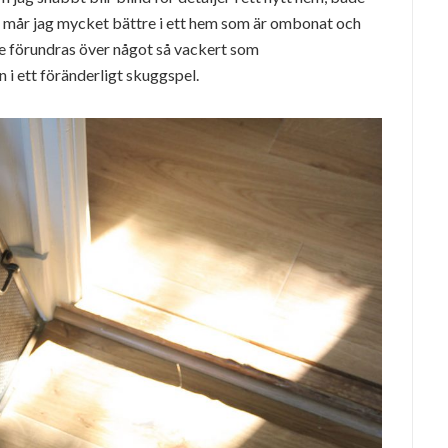
”, mår jag mycket bättre i ett hem som är ombonat och
te förundras över något så vackert som
i ett föränderligt skuggspel.