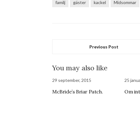
familj
gäster
kackel
Midsommar
Previous Post
You may also like
29 september, 2015
25 janua
McBride’s Briar Patch.
Om int