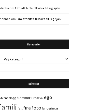
Marika
om
Om att hitta tillbaka till sig själv.
monnah
om
Om att hitta tillbaka till sig själv.
Kategorier
Kategorier
Etiketter
ego
blommor
blogg
Bredavik
advent
familj
fira
foto
funderingar
fest