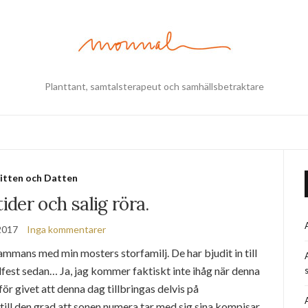
Planttant, samtalsterapeut och samhällsbetraktare
itten och Datten
der och salig röra.
 2017
Inga kommentarer
ammans med min mosters storfamilj. De har bjudit in till
illfest sedan… Ja, jag kommer faktiskt inte ihåg när denna
s
 för givet att denna dag tillbringas delvis på
till den grad att sonen numera tar med sig sina kompisar