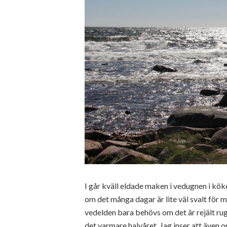
I går kväll eldade maken i vedugnen i kök
om det många dagar är lite väl svalt för 
vedelden bara behövs om det är rejält ru
det varmare halvåret. Jag inser att även om