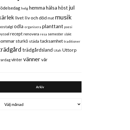
jul
hemma
hälsa
höst
födelsedag
helg
musik
kärlek
liv och död
livet
mat
planttant
odla
nostalgi
organisera
poesi
recept
renovera
pyssel
semester
släkt
resa
sommar
sturkö
tacksamhet
städa
traditioner
trädgård
trädgårdsland
Uttorp
Utah
vänner
vår
vinter
vardag
Arkiv
Arkiv