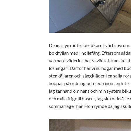
Denna syn möter besökare i vårt sovrum. 
bokhyllan med linoljefärg. Eftersom sådan
varmare väderlek har vi väntat, kanske lite 
lösningar! Därför har vi nu högar med böc
stenkällaren och sängkläder i en salig r
hoppas på ordning och reda inom en inte a
jag tar hand om hans och min systers bikupo
och måla frigolitbaser. (Jag ska också se
sommarläger här. Hon rymde då jag skulle