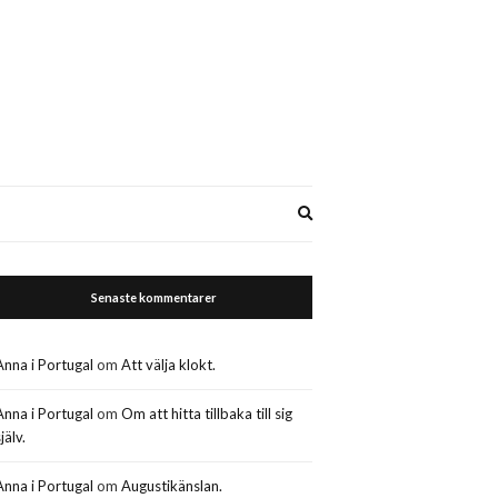
Expand
search
form
Senaste kommentarer
Anna i Portugal
om
Att välja klokt.
Anna i Portugal
om
Om att hitta tillbaka till sig
jälv.
Anna i Portugal
om
Augustikänslan.