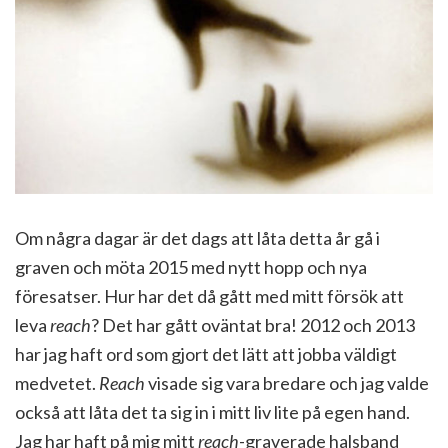
Om några dagar är det dags att låta detta år gå i
graven och möta 2015 med nytt hopp och nya
föresatser. Hur har det då gått med mitt försök att
leva
reach
? Det har gått oväntat bra! 2012 och 2013
har jag haft ord som gjort det lätt att jobba väldigt
medvetet.
Reach
visade sig vara bredare och jag valde
också att låta det ta sig in i mitt liv lite på egen hand.
Jag har haft på mig mitt
reach
-graverade halsband