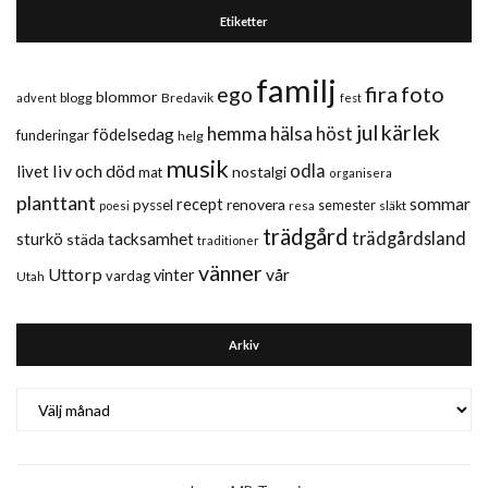
Etiketter
familj
fira
foto
ego
blommor
blogg
Bredavik
advent
fest
jul
kärlek
hemma
hälsa
höst
födelsedag
funderingar
helg
musik
liv och död
odla
livet
nostalgi
mat
organisera
planttant
sommar
recept
renovera
pyssel
semester
släkt
poesi
resa
trädgård
trädgårdsland
sturkö
tacksamhet
städa
traditioner
vänner
Uttorp
vår
vinter
vardag
Utah
Arkiv
Arkiv