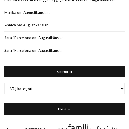
Marika
om
Augustikänslan.
Annika
om
Augustikänslan.
Sara i Barcelona
om
Augustikänslan.
Sara i Barcelona
om
Augustikänslan.
Kategorier
Kategorier
Etiketter
familj
fira
foto
ego
blommor