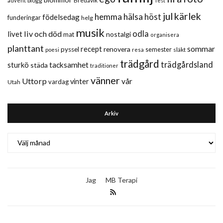
blogg
Bredavik
advent
fest
jul
kärlek
hemma
hälsa
höst
födelsedag
funderingar
helg
musik
liv och död
odla
livet
nostalgi
mat
organisera
planttant
sommar
recept
renovera
pyssel
semester
släkt
poesi
resa
trädgård
trädgårdsland
sturkö
tacksamhet
städa
traditioner
vänner
Uttorp
vår
vinter
vardag
Utah
Arkiv
Arkiv
Jag
MB Terapi