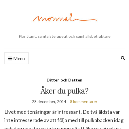
Planttant, samtalsterapeut och samhällsbetraktare
Ex
Menu
se
fo
Ditten och Datten
Åker du pulka?
28 december, 2014
8 kommentarer
Livet med tonåringar är intressant. De två äldsta var
inte intresserade av att följa med till pulkabacken idag
och den yngsta var inte sugen på att åka när vi väl var