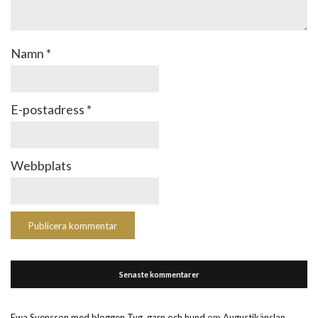
Namn
*
E-postadress
*
Webbplats
Senaste kommentarer
Ewa Svensson med bloggen Tyg, garn och hund
om
Augustikänslan.