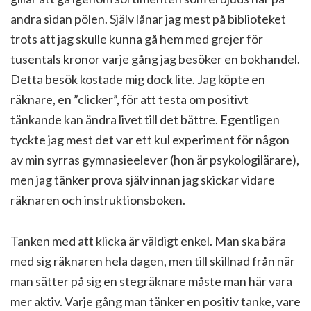
andra sidan pölen. Själv lånar jag mest på biblioteket
trots att jag skulle kunna gå hem med grejer för
tusentals kronor varje gång jag besöker en bokhandel.
Detta besök kostade mig dock lite. Jag köpte en
räknare, en ”clicker”, för att testa om positivt
tänkande kan ändra livet till det bättre. Egentligen
tyckte jag mest det var ett kul experiment för någon
av min syrras gymnasieelever (hon är psykologilärare),
men jag tänker prova själv innan jag skickar vidare
räknaren och instruktionsboken.
Tanken med att klicka är väldigt enkel. Man ska bära
med sig räknaren hela dagen, men till skillnad från när
man sätter på sig en stegräknare måste man här vara
mer aktiv. Varje gång man tänker en positiv tanke, vare