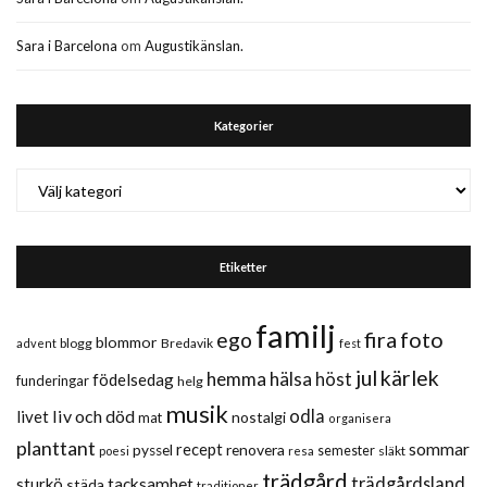
Sara i Barcelona
om
Augustikänslan.
Kategorier
Kategorier
Etiketter
familj
fira
foto
ego
blommor
blogg
Bredavik
advent
fest
jul
kärlek
hemma
hälsa
höst
födelsedag
funderingar
helg
musik
liv och död
odla
livet
nostalgi
mat
organisera
planttant
sommar
recept
renovera
pyssel
semester
släkt
poesi
resa
trädgård
trädgårdsland
sturkö
tacksamhet
städa
traditioner