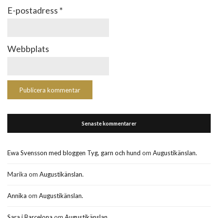
E-postadress
*
Webbplats
Senaste kommentarer
Ewa Svensson med bloggen Tyg, garn och hund
om
Augustikänslan.
Marika
om
Augustikänslan.
Annika
om
Augustikänslan.
Sara i Barcelona
om
Augustikänslan.