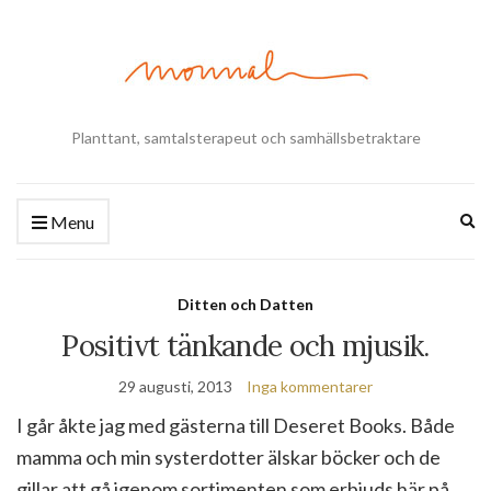
Planttant, samtalsterapeut och samhällsbetraktare
Ex
Menu
se
fo
Ditten och Datten
Positivt tänkande och mjusik.
29 augusti, 2013
Inga kommentarer
I går åkte jag med gästerna till Deseret Books. Både
mamma och min systerdotter älskar böcker och de
gillar att gå igenom sortimenten som erbjuds här på