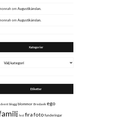
monnah
om
Augustikänslan.
monnah
om
Augustikänslan.
Kategorier
Kategorier
Etiketter
ego
blommor
blogg
Bredavik
advent
familj
fira
foto
funderingar
fest