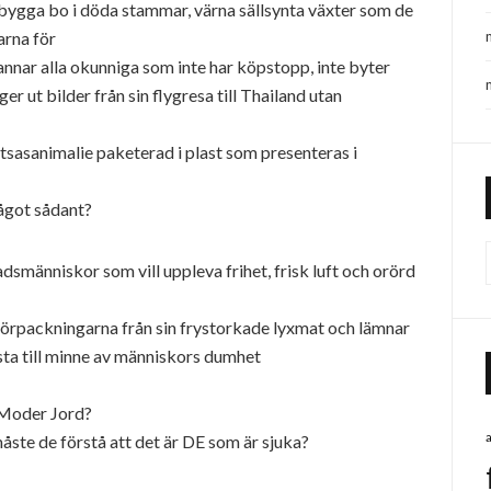
a bygga bo i döda stammar, värna sällsynta växter som de
arna för
nnar alla okunniga som inte har köpstopp, inte byter
 ut bilder från sin flygresa till Thailand utan
åtsasanimalie paketerad i plast som presenteras i
något sådant?
smänniskor som vill uppleva frihet, frisk luft och orörd
örpackningarna från sin frystorkade lyxmat och lämnar
ta till minne av människors dumhet
 Moder Jord?
måste de förstå att det är DE som är sjuka?