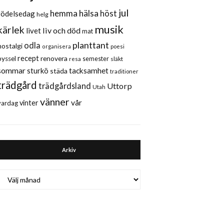
jul
hemma
hälsa
höst
födelsedag
helg
musik
kärlek
liv och död
livet
mat
planttant
odla
nostalgi
organisera
poesi
recept
renovera
pyssel
semester
släkt
resa
sommar
sturkö
tacksamhet
städa
traditioner
trädgård
trädgårdsland
Uttorp
Utah
vänner
vår
vinter
vardag
Arkiv
Arkiv