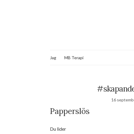
Jag
MB Terapi
#skapande
16 septemb
Papperslös
Du lider