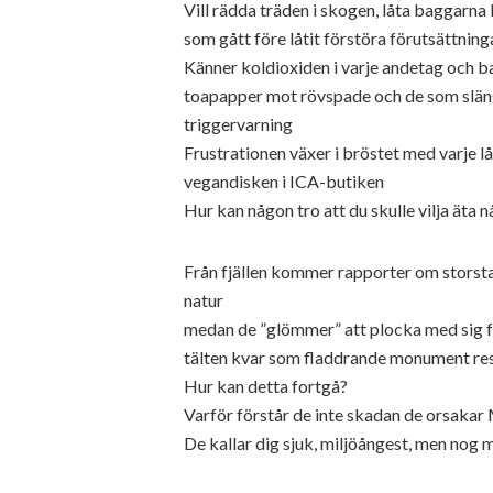
Vill rädda träden i skogen, låta baggarn
som gått före låtit förstöra förutsättning
Känner koldioxiden i varje andetag och ba
toapapper mot rövspade och de som slänger
triggervarning
Frustrationen växer i bröstet med varje l
vegandisken i ICA-butiken
Hur kan någon tro att du skulle vilja äta 
Från fjällen kommer rapporter om storstad
natur
medan de ”glömmer” att plocka med sig f
tälten kvar som fladdrande monument res
Hur kan detta fortgå?
Varför förstår de inte skadan de orsakar
De kallar dig sjuk, miljöångest, men nog 