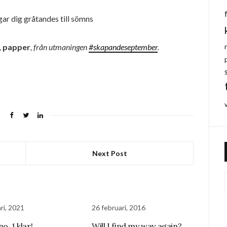
gar dig gråtandes till sömns
,
papper
, från utmaningen
#skapandeseptember
.
Next Post
ri, 2021
26 februari, 2016
o. 1 klar!
Will I find my way again?