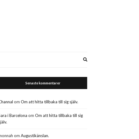
Expand
search
form
Senaste kommentarer
Channal
om
Om att hitta tillbaka till sig själv.
Sara i Barcelona
om
Om att hitta tillbaka till sig
jälv.
monnah
om
Augustikänslan.