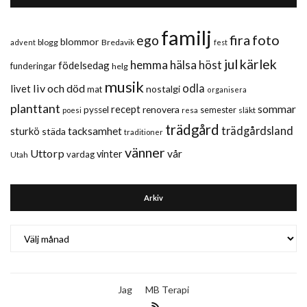
familj
fira
foto
ego
blommor
blogg
Bredavik
advent
fest
jul
kärlek
hemma
hälsa
höst
födelsedag
funderingar
helg
musik
liv och död
odla
livet
nostalgi
mat
organisera
planttant
sommar
recept
renovera
pyssel
semester
släkt
poesi
resa
trädgård
trädgårdsland
sturkö
tacksamhet
städa
traditioner
vänner
Uttorp
vår
vinter
vardag
Utah
Arkiv
Arkiv
Jag
MB Terapi