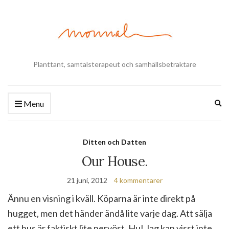
Planttant, samtalsterapeut och samhällsbetraktare
Ex
Menu
se
fo
Ditten och Datten
Our House.
21 juni, 2012
4 kommentarer
Ännu en visning i kväll. Köparna är inte direkt på
hugget, men det händer ändå lite varje dag. Att sälja
ett hus är faktiskt lite nervöst. Hu! Jag kan visst inte