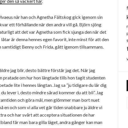
er den så vackert här
.
lvaeus när han och Agnetha Fältskog gick igenom sin
kvar ett förhållande när den andra vill gå. Björn sjöng
aturligt att det var Agnetha som fick sjunga den när det
 låtar är denna hennes egen favorit, inte minst för att den
och samtidigt Benny och Frida, gått igenom tillsammans.
 äldre jag blir, desto bättre förstår jag det. När jag
pratade om hur hon längtade tills hon tagit studenten
etade lite i hennes längtan. Jag sa ”ju tidigare du lär dig
 du lever i, desto mindre sårad kommer du att bli”. Jag
ramtiden och göra mål, men glömmer man bort nuet
å en och som vi alla vet går tiden snabbare ju äldre vi
ttra och har svårt att acceptera situationen de har
va. Ibland får man bara gilla läget, andra gånger kan man