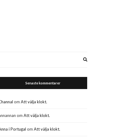
Expand
search
form
Senaste kommentarer
Channal
om
Att välja klokt.
annannan
om
Att välja klokt.
Anna i Portugal
om
Att välja klokt.