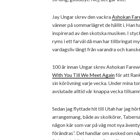
Jay Ungar skrev den vackra
Ashokan Far
vänner på sommarlägret de hållit i. Han 
inspirerad av den skotska musiken. I st
ryms i ett farväl då man har tillbringat my
vardagsliv långt från varandra och kanske
100 år innan Ungar skrev Ashokan Farew
With You Till We Meet Again
för att Ran
sin körövning varje vecka. Under mina to
avslutade alltid vår knappa vecka tillsam
Sedan jag flyttade hit till Utah har jag
arrangemang, både av skolkörer, Taberna
någon kär som var på väg mot nya äventyr 
förändras”. Det handlar om avsked om någo