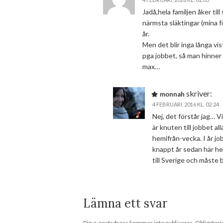
Jadå,hela familjen åker ti
närmsta släktingar (mina fö
år.
Men det blir inga långa vi
pga jobbet, så man hinner 
max…
skriver:
monnah
4 FEBRUARI, 2016 KL. 02:24
Nej, det förstår jag… V
är knuten till jobbet 
hemifrån-vecka. I år jo
knappt år sedan här he
till Sverige och måste b
Lämna ett svar
Din e-postadress kommer inte publiceras.
Obligatori