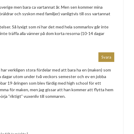
ll sverige men bara ca vartannat år. Men sen kommer mina
räldrar och syskon med familjer) vanligtvis till oss vartannat
stelser. Så lyxigt som ni har det med hela sommarlov går inte
inte träffa alla vänner på dom korta resorna (10-14 dagar
Svara
i har verkligen stora fördelar med att bara ha en (maken) som
alla dagar utom under två veckors semester och ev en jobba
bbar 19-åringen som blev färdig med high school för ett
mma för maken, men jag gissar att han kommer att flytta hem
örja ”riktigt” vuxenliv till sommaren.
ska fält är märkta
*