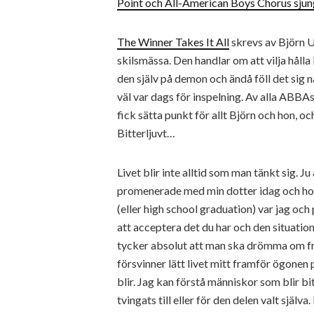
Point och All-American Boys Chorus sjung
The Winner Takes It All
skrevs av Björn U
skilsmässa. Den handlar om att vilja hålla 
den själv på demon och ändå föll det sig n
väl var dags för inspelning. Av alla ABBAs
fick sätta punkt för allt Björn och hon, 
Bitterljuvt…
Livet blir inte alltid som man tänkt sig. Ju
promenerade med min dotter idag och hon 
(eller high school graduation) var jag och p
att acceptera det du har och den situation
tycker absolut att man ska drömma om f
försvinner lätt livet mitt framför ögonen p
blir. Jag kan förstå människor som blir bi
tvingats till eller för den delen valt själ