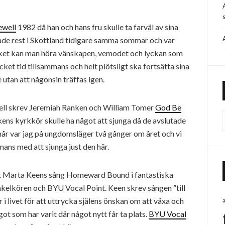
s
ewell
1982 då han och hans fru skulle ta farväl av sina
hade rest i Skottland tidigare samma sommar och var
ycket kan man höra vänskapen, vemodet och lyckan som
cket tid tillsammans och helt plötsligt ska fortsätta sina
 utan att någonsin träffas igen.
ell skrev Jeremiah Ranken och William Tomer
God Be
kens kyrkkör skulle ha något att sjunga då de avslutade
når var jag på ungdomsläger två gånger om året och vi
mans med att sjunga just den här.
 hört Marta Keens sång Homeward Bound i fantastiska
kelkören och BYU Vocal Point. Keen skrev sången ”till
i livet för att uttrycka själens önskan om att växa och
t som har varit där något nytt får ta plats.
BYU Vocal