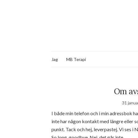
Jag
MB Terapi
Om avs
31 janua
I både min telefon och i min adressbok ha
inte har någon kontakt med längre eller som
punkt. Tack och hej, leverpastej. Vi ses i
So long, goodbye. Nej, det går inte.