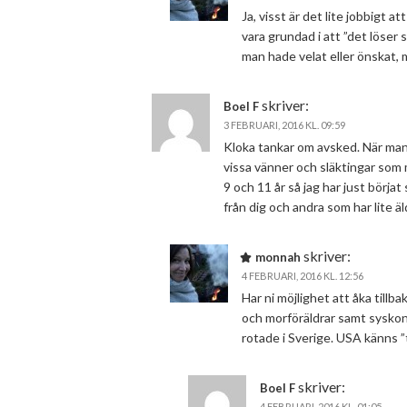
Ja, visst är det lite jobbigt 
vara grundad i att ”det löser s
man hade velat eller önskat, 
skriver:
Boel F
3 FEBRUARI, 2016 KL. 09:59
Kloka tankar om avsked. När man
vissa vänner och släktingar som
9 och 11 år så jag har just börja
från dig och andra som har lite äl
skriver:
monnah
4 FEBRUARI, 2016 KL. 12:56
Har ni möjlighet att åka tillba
och morföräldrar samt syskon
rotade i Sverige. USA känns ”ti
skriver:
Boel F
4 FEBRUARI, 2016 KL. 01:05