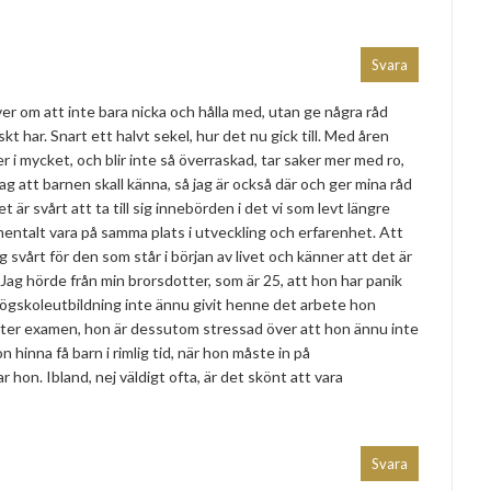
Svara
ver om att inte bara nicka och hålla med, utan ge några råd
t har. Snart ett halvt sekel, hur det nu gick till. Med åren
 i mycket, och blir inte så överraskad, tar saker mer med ro,
jag att barnen skall känna, så jag är också där och ger mina råd
et är svårt att ta till sig innebörden i det vi som levt längre
entalt vara på samma plats i utveckling och erfarenhet. Att
g svårt för den som står i början av livet och känner att det är
Jag hörde från min brorsdotter, som är 25, att hon har panik
högskoleutbildning inte ännu givit henne det arbete hon
efter examen, hon är dessutom stressad över att hon ännu inte
n hinna få barn i rimlig tid, när hon måste in på
hon. Ibland, nej väldigt ofta, är det skönt att vara
Svara