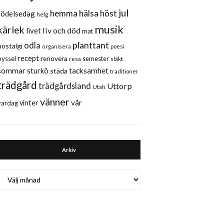
jul
hemma
hälsa
höst
födelsedag
helg
musik
kärlek
liv och död
livet
mat
planttant
odla
nostalgi
organisera
poesi
recept
renovera
pyssel
semester
släkt
resa
sommar
sturkö
tacksamhet
städa
traditioner
trädgård
trädgårdsland
Uttorp
Utah
vänner
vår
vinter
vardag
Arkiv
Arkiv