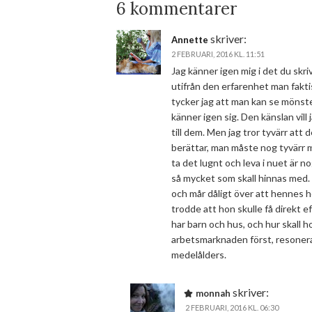
6 kommentarer
skriver:
Annette
2 FEBRUARI, 2016 KL. 11:51
Jag känner igen mig i det du skri
utifrån den erfarenhet man faktisk
tycker jag att man kan se mönster
känner igen sig. Den känslan vill 
till dem. Men jag tror tyvärr att d
berättar, man måste nog tyvärr m
ta det lugnt och leva i nuet är no
så mycket som skall hinnas med. 
och mår dåligt över att hennes 
trodde att hon skulle få direkt 
har barn och hus, och hur skall ho
arbetsmarknaden först, resonerar 
medelålders.
skriver:
monnah
2 FEBRUARI, 2016 KL. 06:30