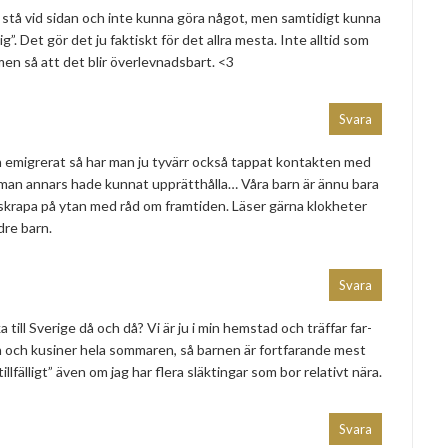
att stå vid sidan och inte kunna göra något, men samtidigt kunna
ig”. Det gör det ju faktiskt för det allra mesta. Inte alltid som
men så att det blir överlevnadsbart. <3
Svara
 emigrerat så har man ju tyvärr också tappat kontakten med
 man annars hade kunnat upprätthålla… Våra barn är ännu bara
t skrapa på ytan med råd om framtiden. Läser gärna klokheter
dre barn.
Svara
ka till Sverige då och då? Vi är ju i min hemstad och träffar far-
 och kusiner hela sommaren, så barnen är fortfarande mest
llfälligt” även om jag har flera släktingar som bor relativt nära.
Svara