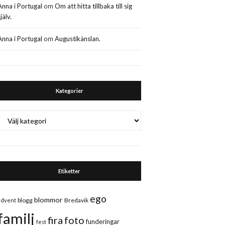
Anna i Portugal
om
Om att hitta tillbaka till sig
jälv.
Anna i Portugal
om
Augustikänslan.
Kategorier
Kategorier
Etiketter
ego
blommor
blogg
Bredavik
advent
familj
fira
foto
funderingar
fest