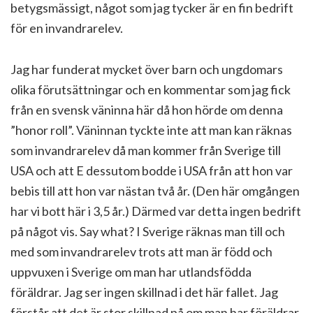
betygsmässigt, något som jag tycker är en fin bedrift
för en invandrarelev.
Jag har funderat mycket över barn och ungdomars
olika förutsättningar och en kommentar som jag fick
från en svensk väninna här då hon hörde om denna
”honor roll”. Väninnan tyckte inte att man kan räknas
som invandrarelev då man kommer från Sverige till
USA och att E dessutom bodde i USA från att hon var
bebis till att hon var nästan två år. (Den här omgången
har vi bott här i 3,5 år.) Därmed var detta ingen bedrift
på något vis. Say what? I Sverige räknas man till och
med som invandrarelev trots att man är född och
uppvuxen i Sverige om man har utlandsfödda
föräldrar. Jag ser ingen skillnad i det här fallet. Jag
förstår att det är stor skillnad på om man har föräldrar