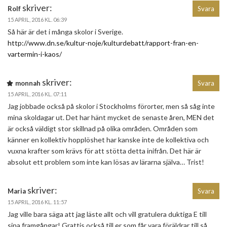
skriver:
Rolf
Svara
15 APRIL, 2016 KL. 06:39
Så här är det i många skolor i Sverige.
http://www.dn.se/kultur-noje/kulturdebatt/rapport-fran-en-
vartermin-i-kaos/
skriver:
monnah
Svara
15 APRIL, 2016 KL. 07:11
Jag jobbade också på skolor i Stockholms förorter, men så såg inte
mina skoldagar ut. Det har hänt mycket de senaste åren, MEN det
är också väldigt stor skillnad på olika områden. Områden som
känner en kollektiv hopplöshet har kanske inte de kollektiva och
vuxna krafter som krävs för att stötta detta inifrån. Det här är
absolut ett problem som inte kan lösas av lärarna själva… Trist!
skriver:
Maria
Svara
15 APRIL, 2016 KL. 11:57
Jag ville bara säga att jag läste allt och vill gratulera duktiga E till
sina framgångar! Grattis också till er som får vara föräldrar till så