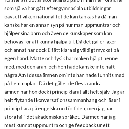
som själva har gått eftergymnasiala utbildningar
oavsett vilken nationalitet de kan tänkas ha då man
kanske har en annan syn på hur man uppmuntrar och
hjälper sina barn och även de kunskaper som kan
behövas för att kunna hjälpa till. Då det gäller läxor
och annat har dock E fått klara sig väldigt mycket på
egen hand. Matte och fysik har maken hjälpt henne
med, med den äran, och hon hade kanske inte haft
några A:n i dessa ämnen om inte han hade funnits med
på hemmaplan. Då det gäller de flesta andra
ämnen har hon dock i princip klarat allt helt själv. Jag är
helt flytande i konversationssammanhang och läser i
princip bara på engelska nu för tiden, men jag har
stora hål i det akademiska språket. Därmed har jag
mest kunnat uppmuntra och ge feedback ur ett