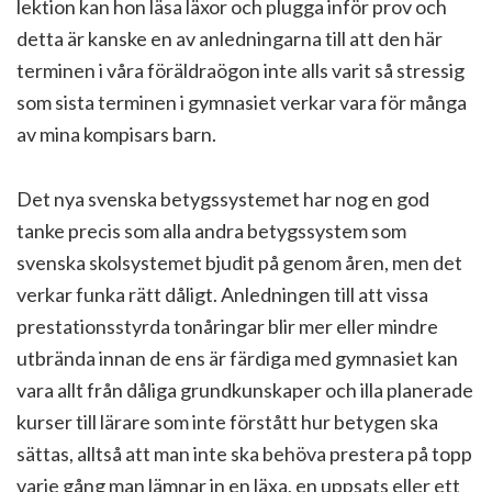
lektion kan hon läsa läxor och plugga inför prov och
detta är kanske en av anledningarna till att den här
terminen i våra föräldraögon inte alls varit så stressig
som sista terminen i gymnasiet verkar vara för många
av mina kompisars barn.
Det nya svenska betygssystemet har nog en god
tanke precis som alla andra betygssystem som
svenska skolsystemet bjudit på genom åren, men det
verkar funka rätt dåligt. Anledningen till att vissa
prestationsstyrda tonåringar blir mer eller mindre
utbrända innan de ens är färdiga med gymnasiet kan
vara allt från dåliga grundkunskaper och illa planerade
kurser till lärare som inte förstått hur betygen ska
sättas, alltså att man inte ska behöva prestera på topp
varje gång man lämnar in en läxa, en uppsats eller ett