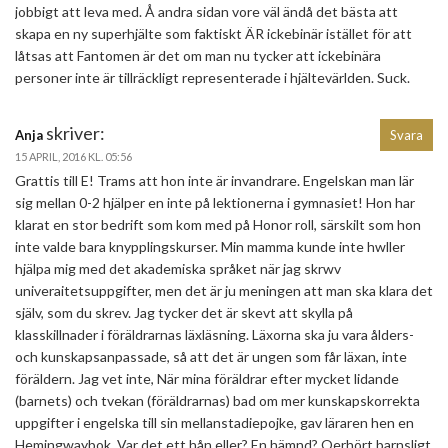
jobbigt att leva med. Å andra sidan vore väl ändå det bästa att
skapa en ny superhjälte som faktiskt ÄR ickebinär istället för att
låtsas att Fantomen är det om man nu tycker att ickebinära
personer inte är tillräckligt representerade i hjältevärlden. Suck.
skriver:
Anja
Svara
15 APRIL, 2016 KL. 05:56
Grattis till E! Trams att hon inte är invandrare. Engelskan man lär
sig mellan 0-2 hjälper en inte på lektionerna i gymnasiet! Hon har
klarat en stor bedrift som kom med på Honor roll, särskilt som hon
inte valde bara knypplingskurser. Min mamma kunde inte hwller
hjälpa mig med det akademiska språket när jag skrwv
univeraitetsuppgifter, men det är ju meningen att man ska klara det
själv, som du skrev. Jag tycker det är skevt att skylla på
klasskillnader i föräldrarnas läxläsning. Läxorna ska ju vara ålders-
och kunskapsanpassade, så att det är ungen som får läxan, inte
föräldern. Jag vet inte, När mina föräldrar efter mycket lidande
(barnets) och tvekan (föräldrarnas) bad om mer kunskapskorrekta
uppgifter i engelska till sin mellanstadiepojke, gav läraren hen en
Hemingwaybok. Var det ett hån eller? En hämnd? Oerhört barnsligt