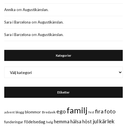
Annika
om
Augustikänslan.
Sara i Barcelona
om
Augustikänslan.
Sara i Barcelona
om
Augustikänslan.
Kategorier
Kategorier
Etiketter
familj
fira
foto
ego
blommor
blogg
Bredavik
advent
fest
jul
kärlek
hemma
hälsa
höst
födelsedag
funderingar
helg