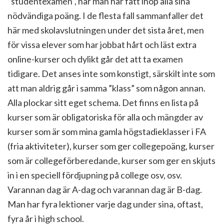
”studentexamen”, när man har fått ihop alla sina
nödvändiga poäng. I de flesta fall sammanfaller det
här med skolavslutningen under det sista året, men
för vissa elever som har jobbat hårt och läst extra
online-kurser och dylikt går det att ta examen
tidigare. Det anses inte som konstigt, särskilt inte som
att man aldrig går i samma ”klass” som någon annan.
Alla plockar sitt eget schema. Det finns en lista på
kurser som är obligatoriska för alla och mängder av
kurser som är som mina gamla högstadieklasser i FA
(fria aktiviteter), kurser som ger collegepoäng, kurser
som är collegeförberedande, kurser som ger en skjuts
in i en speciell fördjupning på college osv, osv.
Varannan dag är A-dag och varannan dag är B-dag.
Man har fyra lektioner varje dag under sina, oftast,
fyra år i high school.