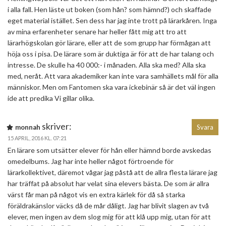
i alla fall. Hen läste ut boken (som hån? som hämnd?) och skaffade
eget material istället. Sen dess har jag inte trott på lärarkåren. Inga
av mina erfarenheter senare har heller fått mig att tro att
lärarhögskolan gör lärare, eller att de som grupp har förmågan att
höja oss i pisa. De lärare som är duktiga är för att de har talang och
intresse. De skulle ha 40 000:- i månaden. Alla ska med? Alla ska
med, neråt. Att vara akademiker kan inte vara samhällets mål för alla
människor. Men om Fantomen ska vara ickebinär så är det väl ingen
ide att predika Vi gillar olika.
skriver:
monnah
Svara
15 APRIL, 2016 KL. 07:21
En lärare som utsätter elever för hån eller hämnd borde avskedas
omedelbums. Jag har inte heller något förtroende för
lärarkollektivet, däremot vågar jag påstå att de allra flesta lärare jag
har träffat på absolut har velat sina elevers bästa. De som är allra
värst får man på något vis en extra kärlek för då så starka
föräldrakänslor väcks då de mår dåligt. Jag har blivit slagen av två
elever, men ingen av dem slog mig för att klå upp mig, utan för att