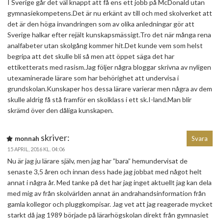
I Sverige går det väl knappt att få ens ett jobb på McDonald utan
gymnasiekompetens.Det är nu erkänt av till och med skolverket att
det är den höga invandringen som av olika anledningar gör att
Sverige halkar efter rejält kunskapsmässigt.Tro det när många rena
analfabeter utan skolgång kommer hit.Det kunde vem som helst
begripa att det skulle bli så men att öppet säga det har
ettiketterats med rasism.Jag följer några bloggar skrivna av nyligen
utexaminerade lärare som har behörighet att undervisa i
grundskolan.Kunskaper hos dessa lärare varierar men några av dem
skulle aldrig få stå framför en skolklass i ett sk.I-land.Man blir
skrämd över den dåliga kunskapen.
skriver:
monnah
Svara
15 APRIL, 2016 KL. 04:06
Nu är jag ju lärare själv, men jag har ”bara” hemundervisat de
senaste 3,5 åren och innan dess hade jag jobbat med något helt
annat i några år. Med tanke på det har jag inget aktuellt jag kan dela
med mig av från skolvärlden annat än andrahandsinformation från
gamla kollegor och pluggkompisar. Jag vet att jag reagerade mycket
starkt då jag 1989 började på lärarhögskolan direkt från gymnasiet