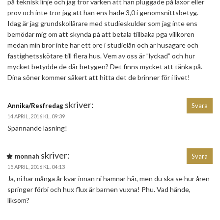
på teknisk linje och jag tror varken att han pluggade på läxor eller
prov och inte tror jag att han ens hade 3,0 i genomsnittsbetyg.
Idag är jag grundskollärare med studieskulder som jag inte ens
bemödar mig om att skynda på att betala tillbaka pga villkoren
medan min bror inte har ett öre i studielån och är husägare och
fastighetsskötare till flera hus. Vem av oss är ”lyckad” och hur
mycket betydde de där betygen? Det finns mycket att tänka på.
Dina söner kommer säkert att hitta det de brinner för i livet!
skriver:
Annika/Resfredag
Svara
14 APRIL, 2016 KL. 09:39
Spännande läsning!
skriver:
monnah
Svara
15 APRIL, 2016 KL. 04:13
Ja, ni har många år kvar innan ni hamnar här, men du ska se hur åren
springer förbi och hux flux är barnen vuxna! Phu. Vad hände,
liksom?