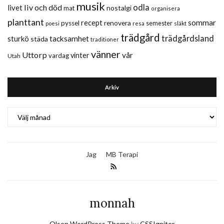
musik
liv och död
odla
livet
nostalgi
mat
organisera
planttant
sommar
recept
renovera
pyssel
semester
släkt
poesi
resa
trädgård
trädgårdsland
sturkö
tacksamhet
städa
traditioner
vänner
Uttorp
vår
vinter
vardag
Utah
Arkiv
Arkiv
Jag
MB Terapi
monnah
Olsen WordPress Theme
by
CSSIgniter