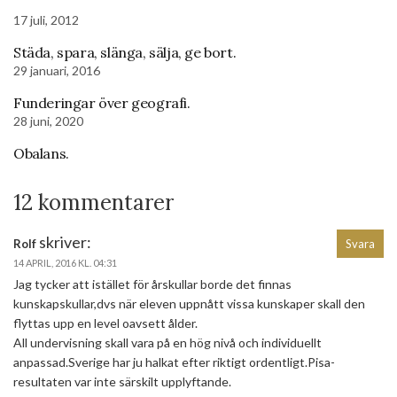
17 juli, 2012
Städa, spara, slänga, sälja, ge bort.
29 januari, 2016
Funderingar över geografi.
28 juni, 2020
Obalans.
12 kommentarer
skriver:
Rolf
Svara
14 APRIL, 2016 KL. 04:31
Jag tycker att istället för årskullar borde det finnas
kunskapskullar,dvs när eleven uppnått vissa kunskaper skall den
flyttas upp en level oavsett ålder.
All undervisning skall vara på en hög nivå och individuellt
anpassad.Sverige har ju halkat efter riktigt ordentligt.Pisa-
resultaten var inte särskilt upplyftande.