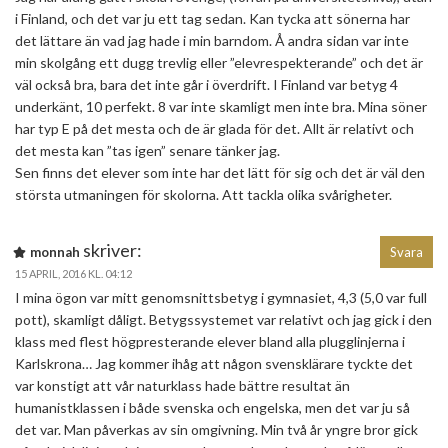
i Finland, och det var ju ett tag sedan. Kan tycka att sönerna har
det lättare än vad jag hade i min barndom. Å andra sidan var inte
min skolgång ett dugg trevlig eller ”elevrespekterande” och det är
väl också bra, bara det inte går i överdrift. I Finland var betyg 4
underkänt, 10 perfekt. 8 var inte skamligt men inte bra. Mina söner
har typ E på det mesta och de är glada för det. Allt är relativt och
det mesta kan ”tas igen” senare tänker jag.
Sen finns det elever som inte har det lätt för sig och det är väl den
största utmaningen för skolorna. Att tackla olika svårigheter.
skriver:
monnah
Svara
15 APRIL, 2016 KL. 04:12
I mina ögon var mitt genomsnittsbetyg i gymnasiet, 4,3 (5,0 var full
pott), skamligt dåligt. Betygssystemet var relativt och jag gick i den
klass med flest högpresterande elever bland alla plugglinjerna i
Karlskrona… Jag kommer ihåg att någon svensklärare tyckte det
var konstigt att vår naturklass hade bättre resultat än
humanistklassen i både svenska och engelska, men det var ju så
det var. Man påverkas av sin omgivning. Min två år yngre bror gick