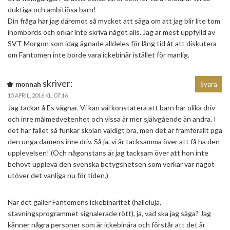
duktiga och ambitiösa barn!
Din fråga har jag däremot så mycket att säga om att jag blir lite tom
inombords och orkar inte skriva något alls. Jag är mest uppfylld av
SVT Morgon som idag ägnade alldeles för lång tid åt att diskutera
om Fantomen inte borde vara ickebinär istället för manlig.
skriver:
monnah
Svara
15 APRIL, 2016 KL. 07:16
Jag tackar å Es vägnar. Vi kan väl konstatera att barn har olika driv
och inre målmedvetenhet och vissa är mer självgående än andra. I
det här fallet så funkar skolan väldigt bra, men det är framförallt pga
den unga damens inre driv. Så ja, vi är tacksamma över att få ha den
upplevelsen! (Och någonstans är jag tacksam över att hon inte
behövt uppleva den svenska betygshetsen som verkar var något
utöver det vanliga nu för tiden.)
När det gäller Fantomens ickebinäritet (halleluja,
stavningsprogrammet signalerade rött), ja, vad ska jag säga? Jag
känner några personer som är ickebinära och förstår att det är