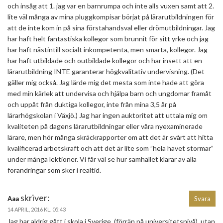
och insåg att 1. jag var en barnrumpa och inte alls vuxen samt att 2.
lite väl många av mina pluggkompisar börjat på lärarutbildningen för
att de inte kom in på sina förstahandsval eller drömutbildningar. Jag
har haft helt fantastiska kollegor som brunnit för sitt yrke och jag
har haft nästintill socialt inkompetenta, men smarta, kollegor. Jag
har haft utbildade och outbildade kollegor och har insett att en
lärarutbildning INTE garanterar högkvalitativ undervisning. (Det
gäller mig också. Jag lärde mig det mesta som inte hade att göra
med min kärlek att undervisa och hjälpa barn och ungdomar framåt
och uppåt från duktiga kollegor, inte från mina 3,5 år på
lärarhögskolan i Växjö.) Jag har ingen auktoritet att uttala mig om
kvaliteten på dagens lärarutbildningar eller våra nyexaminerade
lärare, men hör många skräckrapporter om att det är svårt att hitta
kvalificerad arbetskraft och att det är lite som ”hela havet stormar”
under många lektioner. Vi får väl se hur samhället klarar av alla
förändringar som sker i realtid.
skriver:
Aaa
Svara
14 APRIL, 2016 KL. 05:43
Jag har aldrig gått i skola i Sverige, (förrän på universitetsnivå), utan