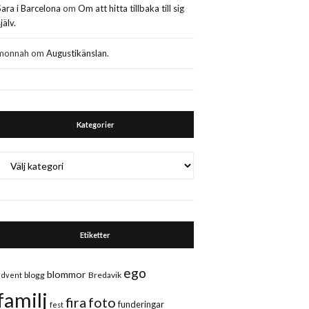
Sara i Barcelona
om
Om att hitta tillbaka till sig
jälv.
monnah
om
Augustikänslan.
Kategorier
Kategorier
Etiketter
ego
blommor
blogg
Bredavik
advent
familj
fira
foto
funderingar
fest