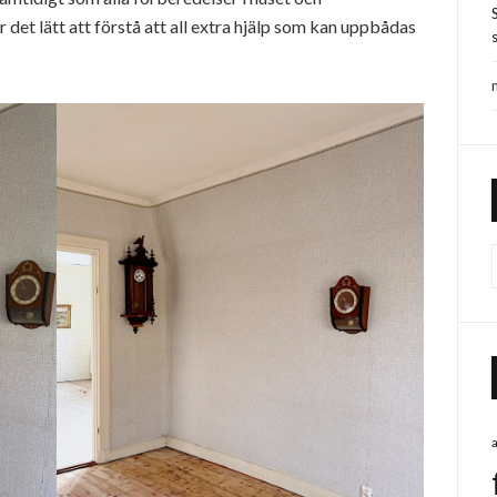
 det lätt att förstå att all extra hjälp som kan uppbådas
s