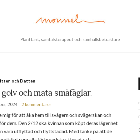
Planttant, samtalsterapeut och samhällsbetraktare
itten och Datten
 golv och mata småfåglar.
ber, 2024
2 kommentarer
e mig för att åka hem till svågern och svägerskan och
a för dem. Den 2/12 ska kvinnan som köpt deras lägenhet
ten vara utflyttad och flyttstädad. Med tanke på att de
samtidigt som alla förberedelser i huset och