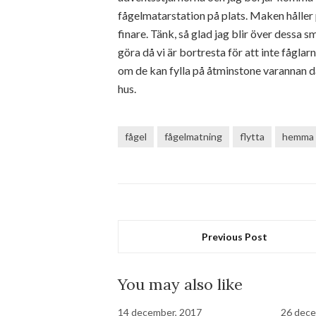
fågelmatarstation på plats. Maken håller p
finare. Tänk, så glad jag blir över dessa 
göra då vi är bortresta för att inte fågl
om de kan fylla på åtminstone varannan da
hus.
fågel
fågelmatning
flytta
hemma
Previous Post
You may also like
14 december, 2017
26 dece