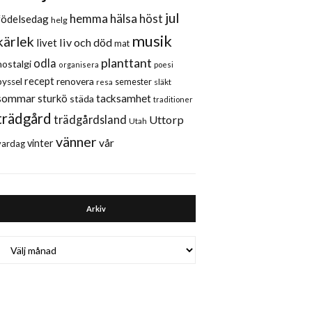
jul
hemma
hälsa
höst
födelsedag
helg
musik
kärlek
liv och död
livet
mat
planttant
odla
nostalgi
organisera
poesi
recept
renovera
pyssel
semester
släkt
resa
sommar
sturkö
tacksamhet
städa
traditioner
trädgård
trädgårdsland
Uttorp
Utah
vänner
vår
vinter
vardag
Arkiv
Arkiv