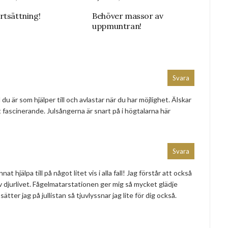
rtsättning!
Behöver massor av
uppmuntran!
Svara
 du är som hjälper till och avlastar när du har möjlighet. Älskar
igt fascinerande. Julsångerna är snart på i högtalarna här
Svara
t hjälpa till på något litet vis i alla fall! Jag förstår att också
 djurlivet. Fågelmatarstationen ger mig så mycket glädje
tter jag på jullistan så tjuvlyssnar jag lite för dig också.