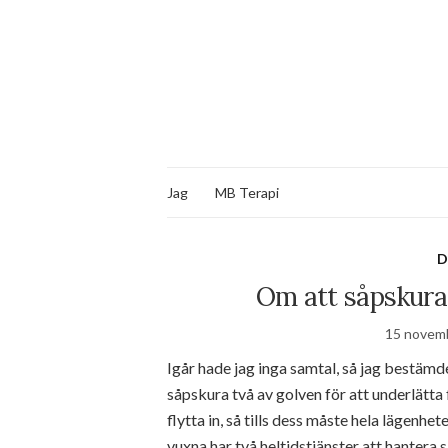
Jag
MB Terapi
D
Om att såpskura
15 novem
Igår hade jag inga samtal, så jag bestämd
såpskura två av golven för att underlätt
flytta in, så tills dess måste hela lägenhe
vuxna har två heltidstjänster att hantera 