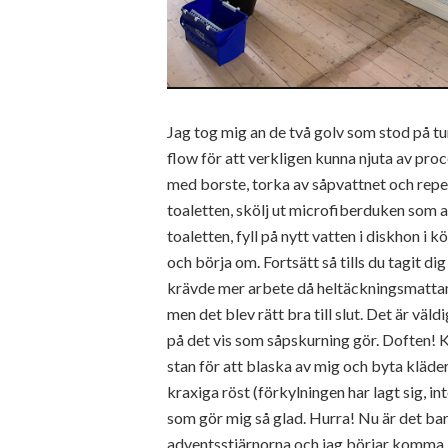
Jag tog mig an de två golv som stod på tur 
flow för att verkligen kunna njuta av pro
med borste, torka av såpvattnet och repete
toaletten, skölj ut microfiberduken som anv
toaletten, fyll på nytt vatten i diskhon i 
och börja om. Fortsätt så tills du tagit di
krävde mer arbete då heltäckningsmattan
men det blev rätt bra till slut. Det är väl
på det vis som såpskurning gör. Doften! Kä
stan för att blaska av mig och byta kläde
kraxiga röst (förkylningen har lagt sig, i
som gör mig så glad. Hurra! Nu är det bar
adventsstjärnorna och jag börjar komma i 