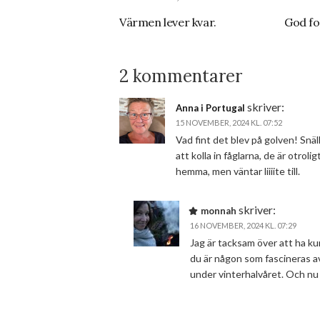
Värmen lever kvar.
God fo
2 kommentarer
skriver:
Anna i Portugal
15 NOVEMBER, 2024 KL. 07:52
Vad fint det blev på golven! Snäll
att kolla in fåglarna, de är otrol
hemma, men väntar liiiite till.
skriver:
monnah
16 NOVEMBER, 2024 KL. 07:29
Jag är tacksam över att ha kunna
du är någon som fascineras av
under vinterhalvåret. Och nu sä