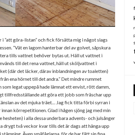
i ”att göra-listan” och fick försätta mig i något slags
cessen. ”Vät en lagom hanterbar del av golvet, såpskura
ra tills vattnet behöver bytas ut. Häll ut vattnet i
änds till det rena vattnet, häll ut sköljvattnet i
köket (där det läcker, därav inblandningen av toaletten)
g från ena hörnet till det andra.” Det mindre rummet
 som legat uppepå hade lämnat ett envist, rött damm,
digt tillfredsställande att göra ett jobb som fräschar upp
nslan av det mjuka träet… Jag fick titta förbi syrran i
r innan körrepetitionen. Glad i hågen sjöng jag med min
nte hesheten) i alla dessa underbara advents- och julsånger
a drygt två veckor kvar tills det är dags att hänga upp
stämning. Även småfåglarna, för de har fått sin fina