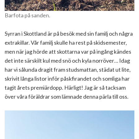
Barfota på sanden.
Syrran i Skottland är på besök med sin familj och några
extrakillar. Vår familj skulle ha rest på skidsemester,
men när jag hörde att skottarna var på ingång kändes
det inte särskilt kul med snö och kyla norröver… Idag
har vi sålunda dragit fram studsmattan, städat ut lite,
skrivit långa listor inför påskfirandet och somliga har
tagit årets premiärdopp. Härligt! Jag är så tacksam
över våra föräldrar som lämnade denna pärla till oss.