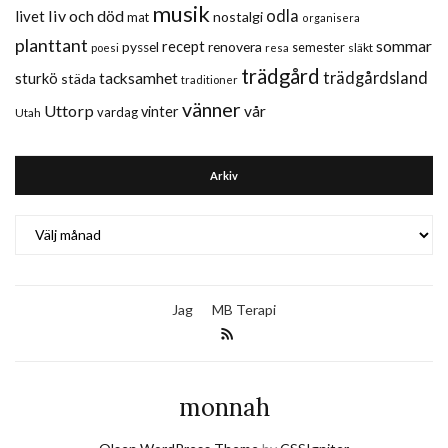
musik
liv och död
odla
livet
nostalgi
mat
organisera
planttant
sommar
recept
renovera
pyssel
semester
släkt
poesi
resa
trädgård
trädgårdsland
sturkö
tacksamhet
städa
traditioner
vänner
Uttorp
vår
vinter
vardag
Utah
Arkiv
Arkiv
Jag
MB Terapi
monnah