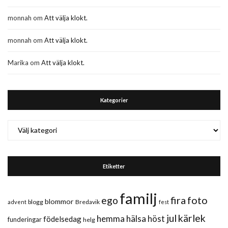
monnah
om
Att välja klokt.
monnah
om
Att välja klokt.
Marika
om
Att välja klokt.
Kategorier
Kategorier
Etiketter
familj
fira
foto
ego
blommor
blogg
Bredavik
advent
fest
jul
kärlek
hemma
hälsa
höst
födelsedag
funderingar
helg