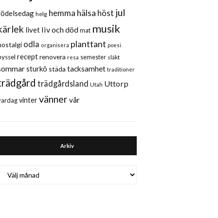
jul
hemma
hälsa
höst
födelsedag
helg
musik
kärlek
liv och död
livet
mat
planttant
odla
nostalgi
organisera
poesi
recept
renovera
pyssel
semester
släkt
resa
sommar
sturkö
tacksamhet
städa
traditioner
trädgård
trädgårdsland
Uttorp
Utah
vänner
vår
vinter
vardag
Arkiv
Arkiv