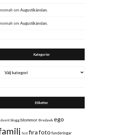
monnah
om
Augustikänslan.
monnah
om
Augustikänslan.
Kategorier
Kategorier
Etiketter
ego
blommor
blogg
Bredavik
advent
familj
fira
foto
funderingar
fest