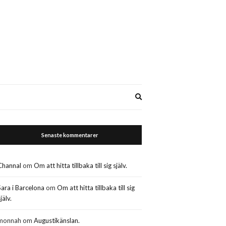
Expand
search
form
Senaste kommentarer
Channal
om
Om att hitta tillbaka till sig själv.
Sara i Barcelona
om
Om att hitta tillbaka till sig
jälv.
monnah
om
Augustikänslan.