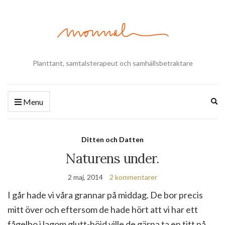
Planttant, samtalsterapeut och samhällsbetraktare
Ex
Menu
se
fo
Ditten och Datten
Naturens under.
2 maj, 2014
2 kommentarer
I går hade vi våra grannar på middag. De bor precis
mitt över och eftersom de hade hört att vi har ett
fågelbo i lagom glutt-höjd ville de gärna ta en titt på