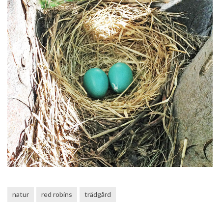
natur
red robins
trädgård