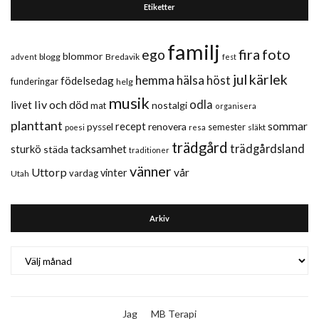
Etiketter
familj
fira
foto
ego
blommor
blogg
Bredavik
advent
fest
jul
kärlek
hemma
hälsa
höst
födelsedag
funderingar
helg
musik
liv och död
odla
livet
nostalgi
mat
organisera
planttant
sommar
recept
renovera
pyssel
semester
släkt
poesi
resa
trädgård
trädgårdsland
sturkö
tacksamhet
städa
traditioner
vänner
Uttorp
vår
vinter
vardag
Utah
Arkiv
Arkiv
Jag
MB Terapi