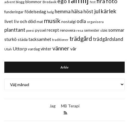
fira
foto
ego
blommor
blogg
Bredavik
advent
fest
jul
kärlek
hemma
hälsa
höst
födelsedag
funderingar
helg
musik
liv och död
odla
livet
nostalgi
mat
organisera
planttant
sommar
recept
renovera
pyssel
semester
släkt
poesi
resa
trädgård
trädgårdsland
sturkö
tacksamhet
städa
traditioner
vänner
Uttorp
vår
vinter
vardag
Utah
Arkiv
Arkiv
Jag
MB Terapi