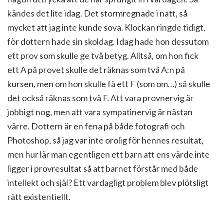
kändes det lite idag. Det stormregnade i natt, så
mycket att jag inte kunde sova. Klockan ringde tidigt,
för dottern hade sin skoldag. Idag hade hon dessutom
ett prov som skulle ge två betyg. Alltså, om hon fick
ett A på provet skulle det räknas som två A:n på
kursen, men om hon skulle få ett F (som om…) så skulle
det också räknas som två F. Att vara provnervig är
jobbigt nog, men att vara sympatinervig är nästan
värre. Dottern är en fena på både fotografi och
Photoshop, så jag var inte orolig för hennes resultat,
men hur lär man egentligen ett barn att ens värde inte
ligger i provresultat så att barnet förstår med både
intellekt och själ? Ett vardagligt problem blev plötsligt
rätt existentiellt.