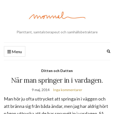
Planttant, samtalsterapeut och samhällsbetraktare
Ex
Menu
se
fo
Ditten och Datten
När man springer in i vardagen.
9 maj, 2014
Inga kommentarer
Man hör ju ofta uttrycket att springa in i väggen och
att bränna sig från båda ändar, men jag har aldrig hört
någon uttrycka att de har sprungit in i vardagen. Så