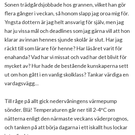
Sonen trädgårdsjobbade hos grannen, vilket han gör
flera gånger i veckan, så honom slapp jag oroa mig för.
Yngsta dottern är jag helt ansvarig för själv, men jag
har ju vissa mål och deadlines som jag gärna vill att hon
klarar av innan hennes sjunde skolår är slut. Har jag
räckt till som lärare för henne? Har läsåret varit för
enahanda? Vad har vi missat och vad har det blivit för
mycket av? Hur hade de bestående kunskaperna sett
ut om hon gått i en vanlig skolklass? Tankar värdiga en
vardagsvägg…
Till råge på allt gick nedervåningens värmepump
sönder. Blä! Temperaturen går ner till 2-4°C om
nätterna enligt den närmaste veckans väderprognos,
och tanken på att börja dagarna i ett iskallt hus lockar