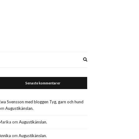
Expand
search
form
Senaste kommentarer
Ewa Svensson med bloggen Tyg, garn och hund
om
Augustikänslan.
Marika
om
Augustikänslan.
Annika
om
Augustikänslan.