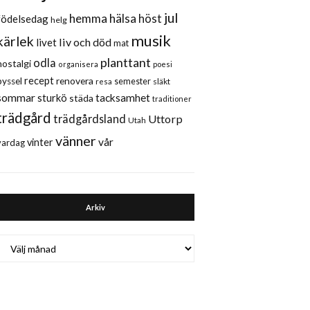
jul
hemma
hälsa
höst
födelsedag
helg
musik
kärlek
liv och död
livet
mat
planttant
odla
nostalgi
organisera
poesi
recept
renovera
pyssel
semester
släkt
resa
sommar
sturkö
tacksamhet
städa
traditioner
trädgård
trädgårdsland
Uttorp
Utah
vänner
vår
vinter
vardag
Arkiv
Arkiv