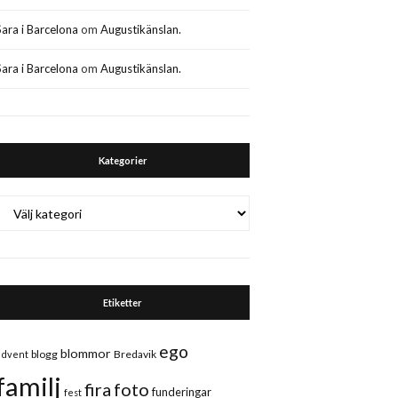
Sara i Barcelona
om
Augustikänslan.
Sara i Barcelona
om
Augustikänslan.
Kategorier
Kategorier
Etiketter
ego
blommor
blogg
Bredavik
advent
familj
fira
foto
funderingar
fest