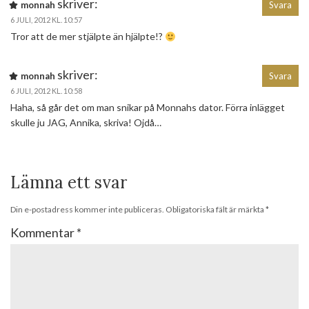
skriver:
monnah
Svara
6 JULI, 2012 KL. 10:57
Tror att de mer stjälpte än hjälpte!?
skriver:
monnah
Svara
6 JULI, 2012 KL. 10:58
Haha, så går det om man snikar på Monnahs dator. Förra inlägget
skulle ju JAG, Annika, skriva! Ojdå…
Lämna ett svar
Din e-postadress kommer inte publiceras.
Obligatoriska fält är märkta
*
Kommentar
*