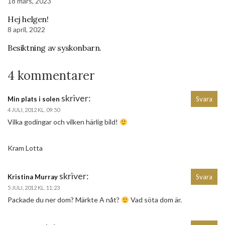
18 mars, 2023
Hej helgen!
8 april, 2022
Besiktning av syskonbarn.
4 kommentarer
skriver:
Min plats i solen
Svara
4 JULI, 2012 KL. 09:50
Vilka godingar och vilken härlig bild!
Kram Lotta
skriver:
Kristina Murray
Svara
5 JULI, 2012 KL. 11:23
Packade du ner dom? Märkte A nåt?
Vad söta dom är.