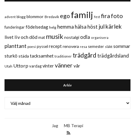
familj
fira
foto
ego
blommor
blogg
Bredavik
advent
fest
jul
kärlek
hemma
hälsa
höst
födelsedag
funderingar
helg
musik
liv och död
odla
livet
nostalgi
mat
organisera
planttant
sommar
recept
renovera
pyssel
semester
släkt
poesi
resa
trädgård
trädgårdsland
sturkö
tacksamhet
städa
traditioner
vänner
Uttorp
vår
vinter
vardag
Utah
Arkiv
Arkiv
Jag
MB Terapi