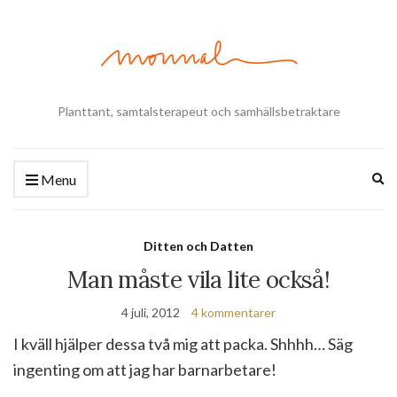
Planttant, samtalsterapeut och samhällsbetraktare
Ex
Menu
se
fo
Ditten och Datten
Man måste vila lite också!
4 juli, 2012
4 kommentarer
I kväll hjälper dessa två mig att packa. Shhhh… Säg
ingenting om att jag har barnarbetare!