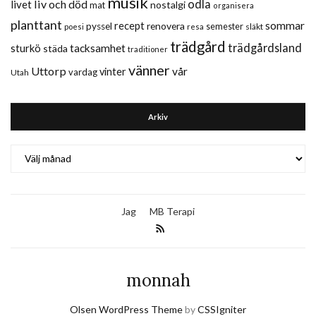
musik
liv och död
odla
livet
nostalgi
mat
organisera
planttant
sommar
recept
renovera
pyssel
semester
släkt
poesi
resa
trädgård
trädgårdsland
sturkö
tacksamhet
städa
traditioner
vänner
Uttorp
vår
vinter
vardag
Utah
Arkiv
Arkiv
Jag
MB Terapi
monnah
Olsen WordPress Theme
by
CSSIgniter