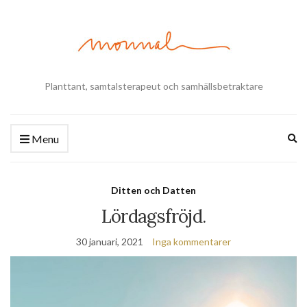
Planttant, samtalsterapeut och samhällsbetraktare
Ex
Menu
se
fo
Ditten och Datten
Lördagsfröjd.
30 januari, 2021
Inga kommentarer