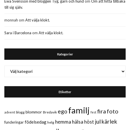
Ewa Svensson med bloggen Tyg, garn och hund
om
Om att hitta tillbaka
till sig själv.
monnah
om
Att välja klokt.
Sara i Barcelona
om
Att välja klokt.
Kategorier
Kategorier
Etiketter
familj
fira
foto
ego
blommor
blogg
Bredavik
advent
fest
jul
kärlek
hemma
hälsa
höst
födelsedag
funderingar
helg