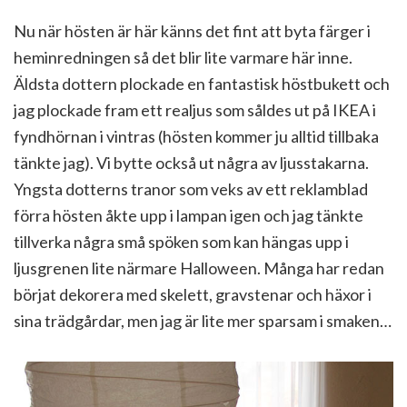
Nu när hösten är här känns det fint att byta färger i
heminredningen så det blir lite varmare här inne.
Äldsta dottern plockade en fantastisk höstbukett och
jag plockade fram ett realjus som såldes ut på IKEA i
fyndhörnan i vintras (hösten kommer ju alltid tillbaka
tänkte jag). Vi bytte också ut några av ljusstakarna.
Yngsta dotterns tranor som veks av ett reklamblad
förra hösten åkte upp i lampan igen och jag tänkte
tillverka några små spöken som kan hängas upp i
ljusgrenen lite närmare Halloween. Många har redan
börjat dekorera med skelett, gravstenar och häxor i
sina trädgårdar, men jag är lite mer sparsam i smaken…