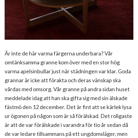
Är inte de här varma färgerna underbara? Vår
omtänksamma granne kom över med en stor hög
varma apelsinbullar just när städningen var klar. Goda
grannar är icke att förakta och deras vänskap ska
vårdas med omsorg. Vår granne på andra sidan huset
meddelade idag att han ska gifta sig med sin älskade
fästmö den 12 december. Det är fint att se kärlek lysa
ur ögonen på någon som är så förälskad. Det roligaste
är att de var förälskade i varandra för tio år sedan då
de var ledare tillsammans på ett ungdomsläger, men