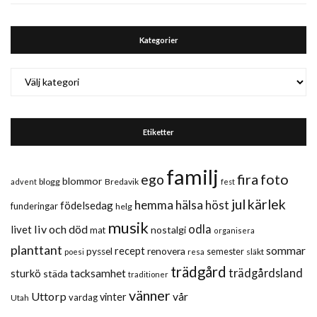
Kategorier
Kategorier
Etiketter
familj
fira
foto
ego
blommor
blogg
Bredavik
advent
fest
jul
kärlek
hemma
hälsa
höst
födelsedag
funderingar
helg
musik
liv och död
odla
livet
nostalgi
mat
organisera
planttant
sommar
recept
renovera
pyssel
semester
släkt
poesi
resa
trädgård
trädgårdsland
sturkö
tacksamhet
städa
traditioner
vänner
Uttorp
vår
vinter
vardag
Utah