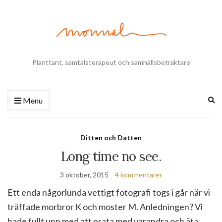
Planttant, samtalsterapeut och samhällsbetraktare
Ex
Menu
se
fo
Ditten och Datten
Long time no see.
3 oktober, 2015
4 kommentarer
Ett enda någorlunda vettigt fotografi togs i går när vi
träffade morbror K och moster M. Anledningen? Vi
hade fullt upp med att prata med varandra och äta