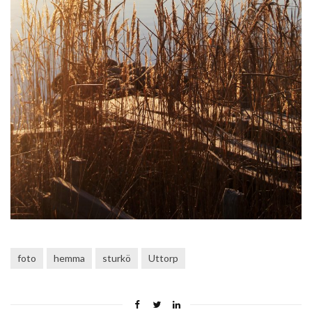
foto
hemma
sturkö
Uttorp