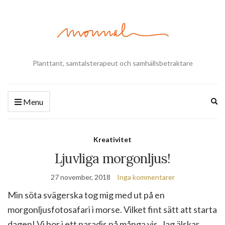
Planttant, samtalsterapeut och samhällsbetraktare
Ex
Menu
se
fo
Kreativitet
Ljuvliga morgonljus!
27 november, 2018
Inga kommentarer
Min söta svägerska tog mig med ut på en
morgonljusfotosafari i morse. Vilket fint sätt att starta
dagen! Vi bor i ett paradis på många vis. Jag älskar