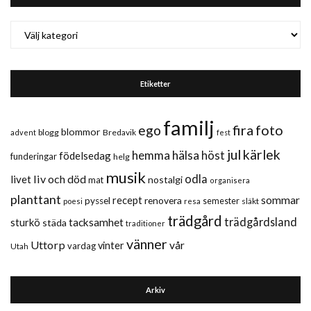
Kategorier
Etiketter
familj
fira
foto
ego
blommor
blogg
Bredavik
advent
fest
jul
kärlek
hemma
hälsa
höst
födelsedag
funderingar
helg
musik
liv och död
odla
livet
nostalgi
mat
organisera
planttant
sommar
recept
renovera
pyssel
semester
släkt
poesi
resa
trädgård
trädgårdsland
sturkö
tacksamhet
städa
traditioner
vänner
Uttorp
vår
vinter
vardag
Utah
Arkiv