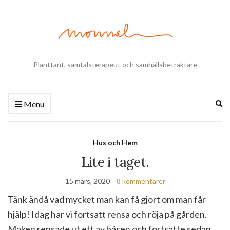
Planttant, samtalsterapeut och samhällsbetraktare
Ex
Menu
se
fo
Hus och Hem
Lite i taget.
15 mars, 2020
8 kommentarer
Tänk ändå vad mycket man kan få gjort om man får
hjälp! Idag har vi fortsatt rensa och röja på gården.
Maken rensade ut ett av båsen och fortsatte sedan