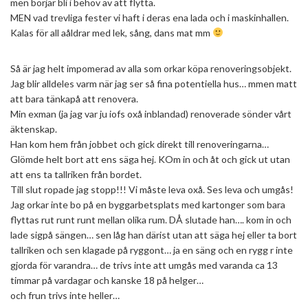
men börjar bli i behov av att flytta.
MEN vad trevliga fester vi haft i deras ena lada och i maskinhallen.
Kalas för all aåldrar med lek, sång, dans mat mm
Så är jag helt impomerad av alla som orkar köpa renoveringsobjekt.
Jag blir alldeles varm när jag ser så fina potentiella hus… mmen matt
att bara tänkapå att renovera.
Min exman (ja jag var ju iofs oxå inblandad) renoverade sönder vårt
äktenskap.
Han kom hem från jobbet och gick direkt till renoveringarna…
Glömde helt bort att ens säga hej. KOm in och åt och gick ut utan
att ens ta tallriken från bordet.
Till slut ropade jag stopp!!! Vi måste leva oxå. Ses leva och umgås!
Jag orkar inte bo på en byggarbetsplats med kartonger som bara
flyttas rut runt runt mellan olika rum. DÅ slutade han…. kom in och
lade sigpå sängen… sen låg han därist utan att säga hej eller ta bort
tallriken och sen klagade på ryggont… ja en säng och en rygg r inte
gjorda för varandra… de trivs inte att umgås med varanda ca 13
timmar på vardagar och kanske 18 på helger…
och frun trivs inte heller…