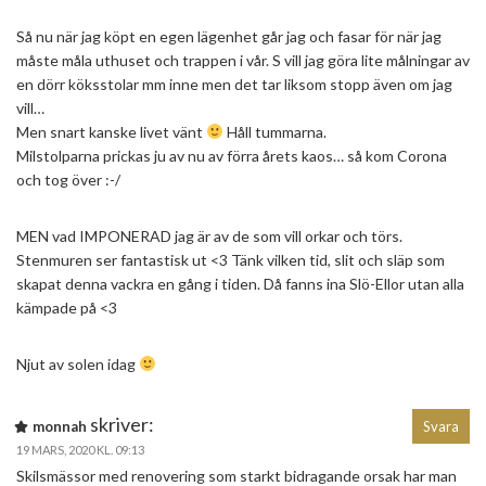
Så nu när jag köpt en egen lägenhet går jag och fasar för när jag
måste måla uthuset och trappen i vår. S vill jag göra lite målningar av
en dörr köksstolar mm inne men det tar liksom stopp även om jag
vill…
Men snart kanske livet vänt
Håll tummarna.
Milstolparna prickas ju av nu av förra årets kaos… så kom Corona
och tog över :-/
MEN vad IMPONERAD jag är av de som vill orkar och törs.
Stenmuren ser fantastisk ut <3 Tänk vilken tid, slit och släp som
skapat denna vackra en gång i tiden. Då fanns ina Slö-Ellor utan alla
kämpade på <3
Njut av solen idag
skriver:
monnah
Svara
19 MARS, 2020 KL. 09:13
Skilsmässor med renovering som starkt bidragande orsak har man