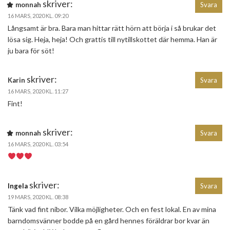
skriver:
monnah
Svara
16 MARS, 2020 KL. 09:20
Långsamt är bra. Bara man hittar rätt hörn att börja i så brukar det
lösa sig. Heja, heja! Och grattis till nytillskottet där hemma. Han är
ju bara för söt!
skriver:
Karin
Svara
16 MARS, 2020 KL. 11:27
Fint!
skriver:
monnah
Svara
16 MARS, 2020 KL. 03:54
skriver:
Ingela
Svara
19 MARS, 2020 KL. 08:38
Tänk vad fint nibor. Vilka möjligheter. Och en fest lokal. En av mina
barndomsvänner bodde på en gård hennes föräldrar bor kvar än