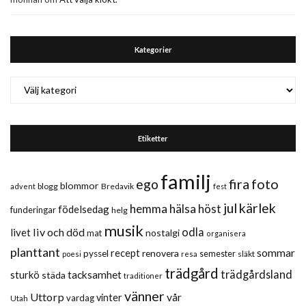
Kategorier
Kategorier
Etiketter
familj
fira
foto
ego
blommor
blogg
Bredavik
advent
fest
jul
kärlek
hemma
hälsa
höst
födelsedag
funderingar
helg
musik
liv och död
odla
livet
nostalgi
mat
organisera
planttant
sommar
recept
renovera
pyssel
semester
släkt
poesi
resa
trädgård
trädgårdsland
sturkö
tacksamhet
städa
traditioner
vänner
Uttorp
vår
vinter
vardag
Utah