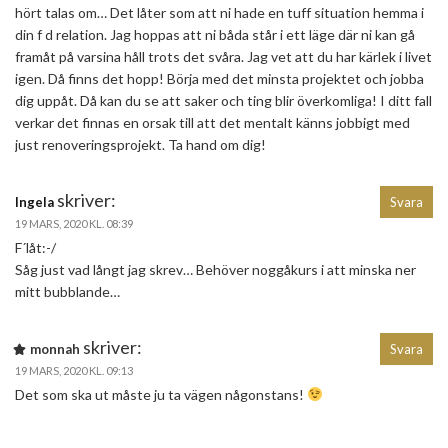
hört talas om… Det låter som att ni hade en tuff situation hemma i
din f d relation. Jag hoppas att ni båda står i ett läge där ni kan gå
framåt på varsina håll trots det svåra. Jag vet att du har kärlek i livet
igen. Då finns det hopp! Börja med det minsta projektet och jobba
dig uppåt. Då kan du se att saker och ting blir överkomliga! I ditt fall
verkar det finnas en orsak till att det mentalt känns jobbigt med
just renoveringsprojekt. Ta hand om dig!
skriver:
Ingela
Svara
19 MARS, 2020 KL. 08:39
F´låt:-/
Såg just vad långt jag skrev… Behöver noggåkurs i att minska ner
mitt bubblande…
skriver:
monnah
Svara
19 MARS, 2020 KL. 09:13
Det som ska ut måste ju ta vägen någonstans!