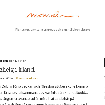
Planttant, samtalsterapeut och samhällsbetraktare
itten och Datten
helg i Irland.
ber, 2016
9 kommentarer
i Dublin förra veckan och föreslog att jag skulle komma
å en långhelg tillsammans. Jag var inte särskilt nödbedd…
g
, långt mer avancerad än mitt krattande här på
smål och tips på vart hennes kommande äventyr ska gå.