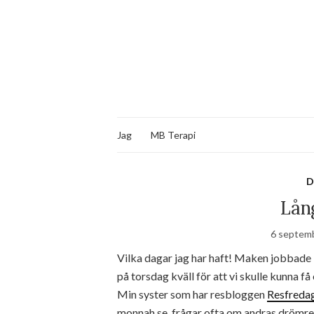
Jag
MB Terapi
D
Lång
6 septem
Vilka dagar jag har haft! Maken jobbade 
på torsdag kväll för att vi skulle kunna f
Min syster som har resbloggen
Resfreda
monnah.se, frågar ofta om andras drömre