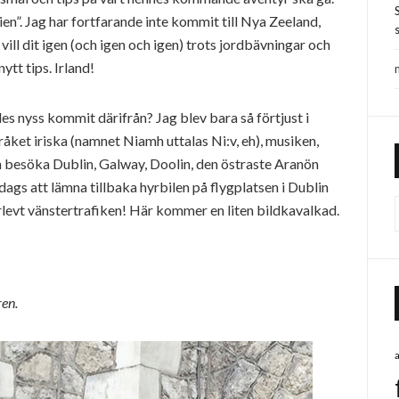
en”. Jag har fortfarande inte kommit till Nya Zeeland,
s
h vill dit igen (och igen och igen) trots jordbävningar och
ytt tips. Irland!
les nyss kommit därifrån? Jag blev bara så förtjust i
pråket iriska (namnet Niamh uttalas Ni:v, eh), musiken,
nn besöka Dublin, Galway, Doolin, den östraste Aranön
 dags att lämna tillbaka hyrbilen på flygplatsen i Dublin
levt vänstertrafiken! Här kommer en liten bildkavalkad.
ren.