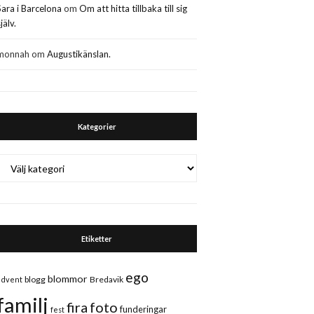
Sara i Barcelona
om
Om att hitta tillbaka till sig
jälv.
monnah
om
Augustikänslan.
Kategorier
Kategorier
Etiketter
ego
blommor
blogg
Bredavik
advent
familj
fira
foto
funderingar
fest