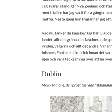
Jag svarar ständigt ”Nya Zeeland och Itali
men i Italien har jag varit flera gånger oc
maffia. Nästa gång hon frågar har jag ett n
Vad nu, tänker du kanske? Jag har ju allde
landet, allt det gröna, det fascinerande s
vinden, vägarna och allt det andra. Vi ha
Inisheer, Ennis och Limerick innan det var
igen och vara tacksamma över att ha över
Dublin
Molly Malone, den prostituerade fiskhandla