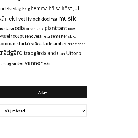
jul
hemma
hälsa
höst
födelsedag
helg
musik
kärlek
liv och död
livet
mat
planttant
odla
nostalgi
organisera
poesi
recept
renovera
pyssel
semester
släkt
resa
sommar
sturkö
tacksamhet
städa
traditioner
trädgård
trädgårdsland
Uttorp
Utah
vänner
vår
vinter
vardag
Arkiv
Arkiv