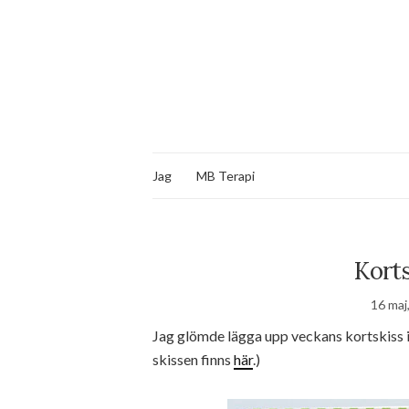
Jag
MB Terapi
Korts
16 maj
Jag glömde lägga upp veckans kortskiss i
skissen finns
här
.)