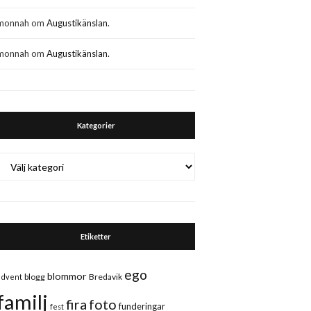
monnah
om
Augustikänslan.
monnah
om
Augustikänslan.
Kategorier
Kategorier
Etiketter
ego
blommor
blogg
Bredavik
advent
familj
fira
foto
funderingar
fest