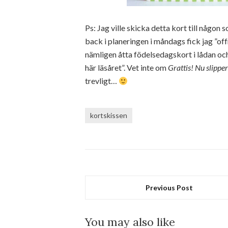
Ps: Jag ville skicka detta kort till någo
back i planeringen i måndags fick jag ”of
nämligen åtta födelsedagskort i lådan och
här läsåret”. Vet inte om
Grattis! Nu slipper 
trevligt…
kortskissen
Previous Post
You may also like