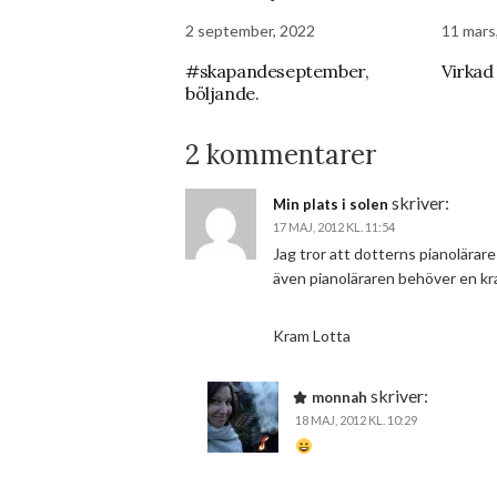
2 september, 2022
11 mars
#skapandeseptember,
Virkad 
böljande.
2 kommentarer
skriver:
Min plats i solen
17 MAJ, 2012 KL. 11:54
Jag tror att dotterns pianolära
även pianoläraren behöver en k
Kram Lotta
skriver:
monnah
18 MAJ, 2012 KL. 10:29