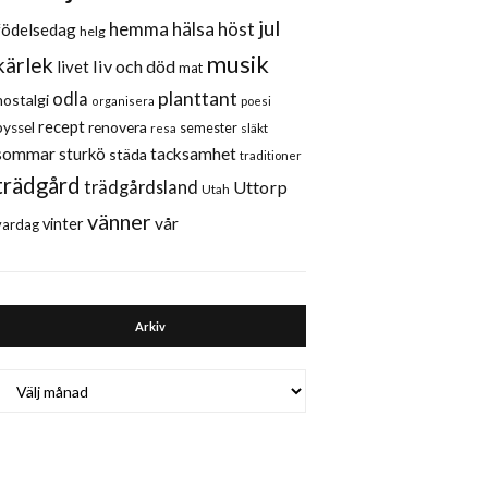
jul
hemma
hälsa
höst
födelsedag
helg
musik
kärlek
liv och död
livet
mat
planttant
odla
nostalgi
organisera
poesi
recept
renovera
pyssel
semester
släkt
resa
sommar
sturkö
tacksamhet
städa
traditioner
trädgård
trädgårdsland
Uttorp
Utah
vänner
vår
vinter
vardag
Arkiv
Arkiv