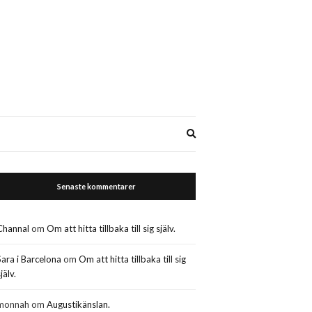
Expand
search
form
Senaste kommentarer
Channal
om
Om att hitta tillbaka till sig själv.
Sara i Barcelona
om
Om att hitta tillbaka till sig
jälv.
monnah
om
Augustikänslan.