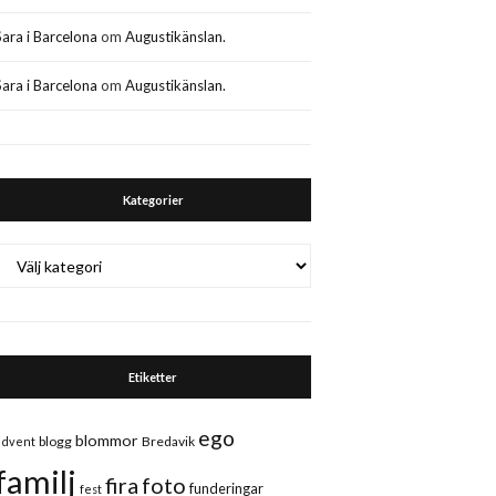
Sara i Barcelona
om
Augustikänslan.
Sara i Barcelona
om
Augustikänslan.
Kategorier
Kategorier
Etiketter
ego
blommor
blogg
Bredavik
advent
familj
fira
foto
funderingar
fest