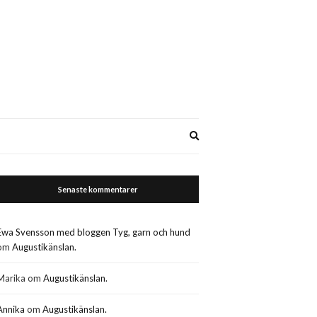
Expand
search
form
Senaste kommentarer
Ewa Svensson med bloggen Tyg, garn och hund
om
Augustikänslan.
Marika
om
Augustikänslan.
Annika
om
Augustikänslan.