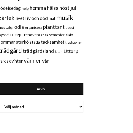
jul
hemma
hälsa
höst
födelsedag
helg
musik
kärlek
liv och död
livet
mat
planttant
odla
nostalgi
organisera
poesi
recept
renovera
pyssel
semester
släkt
resa
sommar
sturkö
tacksamhet
städa
traditioner
trädgård
trädgårdsland
Uttorp
Utah
vänner
vår
vinter
vardag
Arkiv
Arkiv