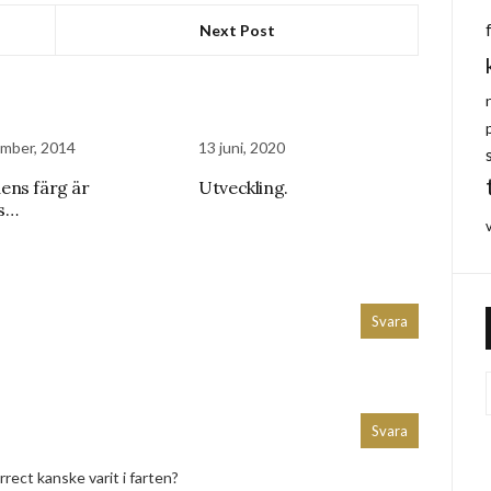
Next Post
mber, 2014
13 juni, 2020
ns färg är
Utveckling.
is…
Svara
Svara
rrect kanske varit i farten?