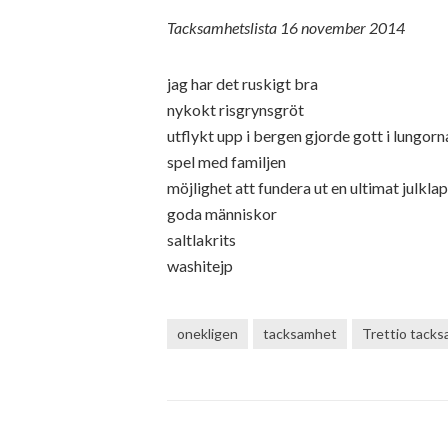
Tacksamhetslista 16 november 2014
jag har det ruskigt bra
nykokt risgrynsgröt
utflykt upp i bergen gjorde gott i lungorna
spel med familjen
möjlighet att fundera ut en ultimat julkla
goda människor
saltlakrits
washitejp
onekligen
tacksamhet
Trettio tack