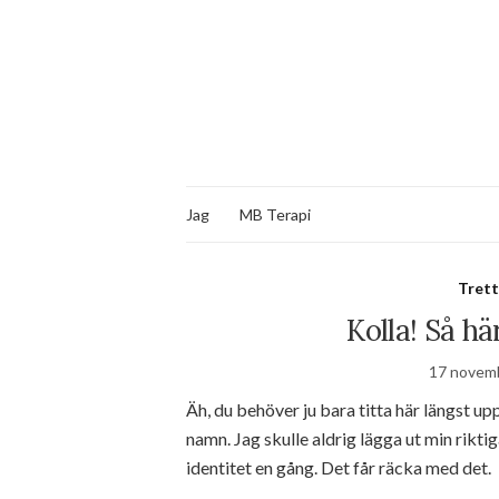
Jag
MB Terapi
Tret
Kolla! Så hä
17 novem
Äh, du behöver ju bara titta här längst up
namn. Jag skulle aldrig lägga ut min rikti
identitet en gång. Det får räcka med det.