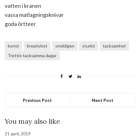
vatten i kranen
vassa matlagningsknivar
goda örtteer
konst
kreativitet
onekligen
sturkö
tacksamhet
Trettio tacksamma dagar
Previous Post
Next Post
You may also like
21 april, 2019