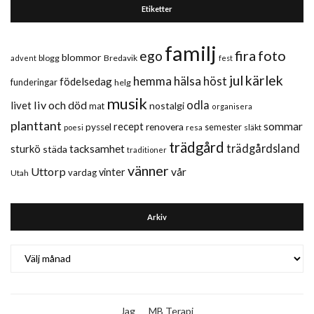
Etiketter
familj
fira
foto
ego
blommor
blogg
Bredavik
advent
fest
jul
kärlek
hemma
hälsa
höst
födelsedag
funderingar
helg
musik
liv och död
odla
livet
nostalgi
mat
organisera
planttant
sommar
recept
renovera
pyssel
semester
släkt
poesi
resa
trädgård
trädgårdsland
sturkö
tacksamhet
städa
traditioner
vänner
Uttorp
vår
vinter
vardag
Utah
Arkiv
Arkiv
Jag
MB Terapi