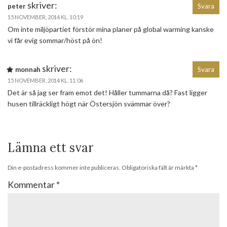
skriver:
peter
Svara
15 NOVEMBER, 2014 KL. 10:19
Om inte miljöpartiet förstör mina planer på global warming kanske
vi får evig sommar/höst på ön!
skriver:
monnah
Svara
15 NOVEMBER, 2014 KL. 11:06
Det är så jag ser fram emot det! Håller tummarna då? Fast ligger
husen tillräckligt högt när Östersjön svämmar över?
Lämna ett svar
Din e-postadress kommer inte publiceras.
Obligatoriska fält är märkta
*
Kommentar
*