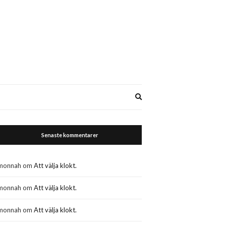
Expand
search
form
Senaste kommentarer
monnah
om
Att välja klokt.
monnah
om
Att välja klokt.
monnah
om
Att välja klokt.