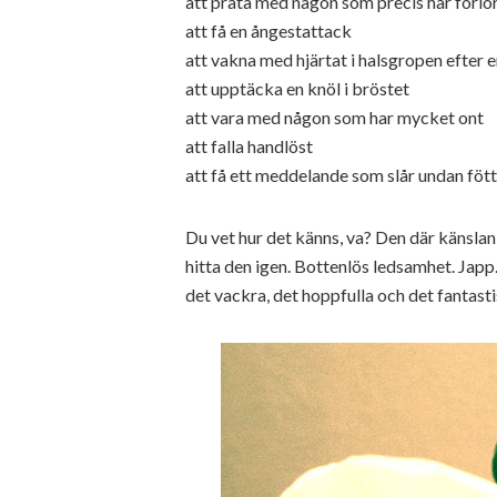
att prata med någon som precis har förlo
att få en ångestattack
att vakna med hjärtat i halsgropen efter
att upptäcka en knöl i bröstet
att vara med någon som har mycket ont
att falla handlöst
att få ett meddelande som slår undan föt
Du vet hur det känns, va? Den där känsla
hitta den igen. Bottenlös ledsamhet. Japp. 
det vackra, det hoppfulla och det fantasti