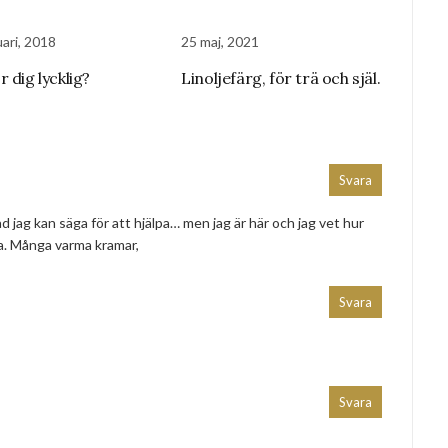
ari, 2018
25 maj, 2021
 dig lycklig?
Linoljefärg, för trä och själ.
Svara
 jag kan säga för att hjälpa… men jag är här och jag vet hur
na. Många varma kramar,
Svara
Svara