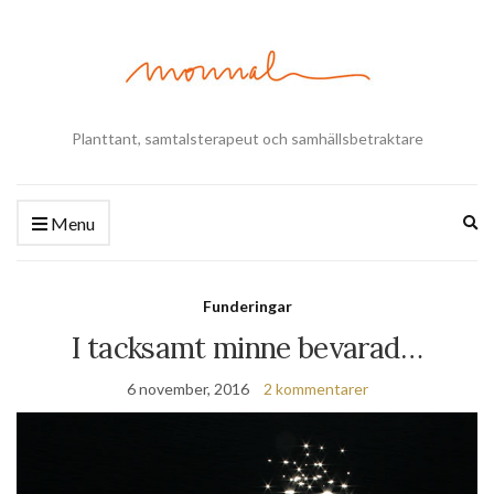
Planttant, samtalsterapeut och samhällsbetraktare
Ex
Menu
se
fo
Funderingar
I tacksamt minne bevarad…
6 november, 2016
2 kommentarer