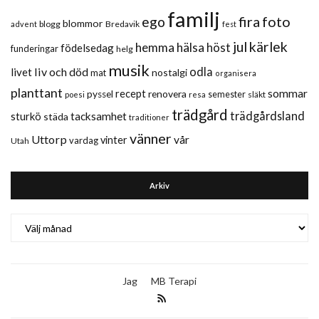
familj
fira
foto
ego
blommor
blogg
Bredavik
advent
fest
jul
kärlek
hemma
hälsa
höst
födelsedag
funderingar
helg
musik
liv och död
odla
livet
nostalgi
mat
organisera
planttant
sommar
recept
renovera
pyssel
semester
släkt
poesi
resa
trädgård
trädgårdsland
sturkö
tacksamhet
städa
traditioner
vänner
Uttorp
vår
vinter
vardag
Utah
Arkiv
Arkiv
Jag
MB Terapi