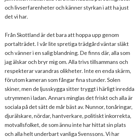
och livserfarenheter och känner styrkan i att ha just
det vi har.
Från Skottland är det bara att hoppa upp genom
portalträdet. I vår lite spretiga trädgård väntar släkt
och vänner i en salig blandning. De finns där, alla som
jag älskar och bryr mig om. Alla trivs tillsammans och
respekterar varandras olikheter. Inte en enda skärm,
förutom kameran som fångar fina stunder. Solen
skiner, men de ljusskygga sitter tryggt i härligt inredda
utrymmen i ladan. Annars minglas det friskt och alla är
sociala på det sätt de mår bäst av. Nunnor, tonåringar,
djurälskare, nördar, hantverkare, politiskt inkorrekta,
motvallsfolket, de som ännu inte har hittat sin plats
och alla helt underbart vanliga Svenssons. Vi har