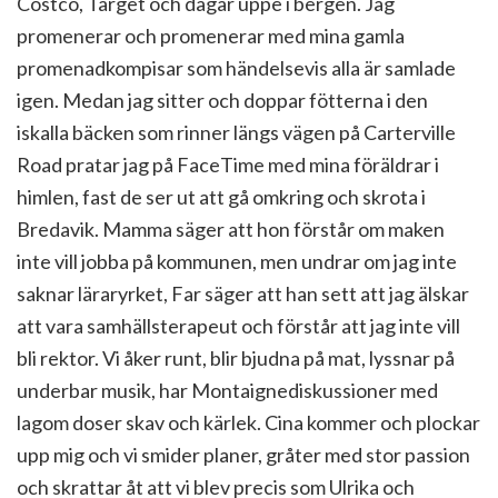
Costco, Target och dagar uppe i bergen. Jag
promenerar och promenerar med mina gamla
promenadkompisar som händelsevis alla är samlade
igen. Medan jag sitter och doppar fötterna i den
iskalla bäcken som rinner längs vägen på Carterville
Road pratar jag på FaceTime med mina föräldrar i
himlen, fast de ser ut att gå omkring och skrota i
Bredavik. Mamma säger att hon förstår om maken
inte vill jobba på kommunen, men undrar om jag inte
saknar läraryrket, Far säger att han sett att jag älskar
att vara samhällsterapeut och förstår att jag inte vill
bli rektor. Vi åker runt, blir bjudna på mat, lyssnar på
underbar musik, har Montaignediskussioner med
lagom doser skav och kärlek. Cina kommer och plockar
upp mig och vi smider planer, gråter med stor passion
och skrattar åt att vi blev precis som Ulrika och