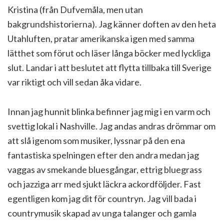
Kristina (från Dufvemåla, men utan
bakgrundshistorierna). Jag känner doften av den heta
Utahluften, pratar amerikanska igen med samma
lätthet som förut och läser långa böcker med lyckliga
slut. Landar i att beslutet att flytta tillbaka till Sverige
var riktigt och vill sedan åka vidare.
Innan jag hunnit blinka befinner jag mig i en varm och
svettig lokal i Nashville. Jag andas andras drömmar om
att slå igenom som musiker, lyssnar på den ena
fantastiska spelningen efter den andra medan jag
vaggas av smekande bluesgångar, ettrig bluegrass
och jazziga arr med sjukt läckra ackordföljder. Fast
egentligen kom jag dit för countryn. Jag vill bada i
countrymusik skapad av unga talanger och gamla