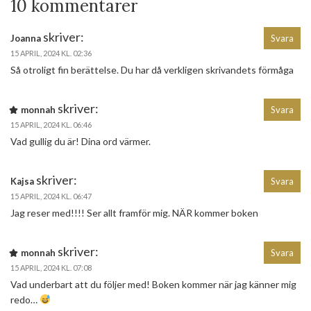
10 kommentarer
skriver:
Joanna
Svara
15 APRIL, 2024 KL. 02:36
Så otroligt fin berättelse. Du har då verkligen skrivandets förmåga
skriver:
monnah
Svara
15 APRIL, 2024 KL. 06:46
Vad gullig du är! Dina ord värmer.
skriver:
Kajsa
Svara
15 APRIL, 2024 KL. 06:47
Jag reser med!!!! Ser allt framför mig. NÄR kommer boken
skriver:
monnah
Svara
15 APRIL, 2024 KL. 07:08
Vad underbart att du följer med! Boken kommer när jag känner mig
redo…