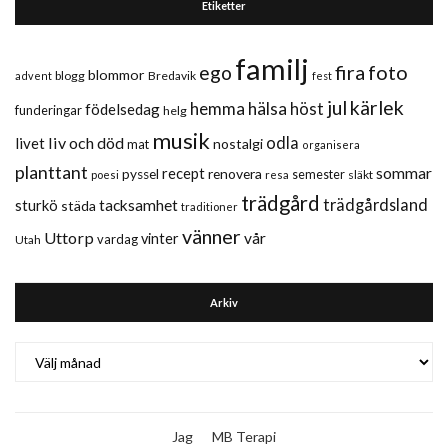
Etiketter
familj
fira
foto
ego
blommor
blogg
Bredavik
advent
fest
jul
kärlek
hemma
hälsa
höst
födelsedag
funderingar
helg
musik
liv och död
odla
livet
nostalgi
mat
organisera
planttant
sommar
recept
renovera
pyssel
semester
släkt
poesi
resa
trädgård
trädgårdsland
sturkö
tacksamhet
städa
traditioner
vänner
Uttorp
vår
vinter
vardag
Utah
Arkiv
Arkiv
Jag
MB Terapi