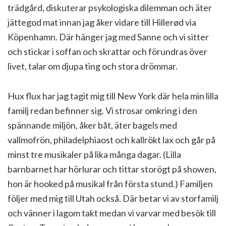
trädgård, diskuterar psykologiska dilemman och äter
jättegod mat innan jag åker vidare till Hillerød via
Köpenhamn. Där hänger jag med Sanne och vi sitter
och stickar i soffan och skrattar och förundras över
livet, talar om djupa ting och stora drömmar.
Hux flux har jag tagit mig till New York där hela min lilla
familj redan befinner sig. Vi strosar omkring i den
spännande miljön, åker båt, äter bagels med
vallmofrön, philadelphiaost och kallrökt lax och går på
minst tre musikaler på lika många dagar. (Lilla
barnbarnet har hörlurar och tittar storögt på showen,
hon är hooked på musikal från första stund.) Familjen
följer med mig till Utah också. Där betar vi av storfamilj
och vänner i lagom takt medan vi varvar med besök till