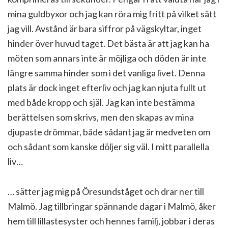
mina guldbyxor och jag kan röra mig fritt på vilket sätt
jag vill. Avstånd är bara siffror på vägskyltar, inget
hinder över huvud taget. Det bästa är att jag kan ha
möten som annars inte är möjliga och döden är inte
längre samma hinder som i det vanliga livet. Denna
plats är dock inget efterliv och jag kan njuta fullt ut
med både kropp och själ. Jag kan inte bestämma
berättelsen som skrivs, men den skapas av mina
djupaste drömmar, både sådant jag är medveten om
och sådant som kanske döljer sig väl. I mitt parallella
liv…
… sätter jag mig på Öresundståget och drar ner till
Malmö. Jag tillbringar spännande dagar i Malmö, åker
hem till lillastesyster och hennes familj, jobbar i deras