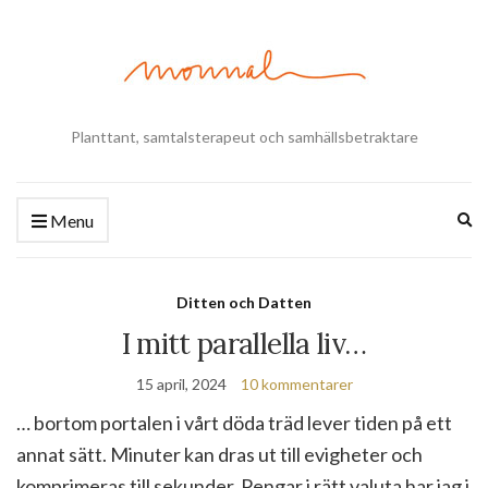
Planttant, samtalsterapeut och samhällsbetraktare
Ex
Menu
se
fo
Ditten och Datten
I mitt parallella liv…
15 april, 2024
10 kommentarer
… bortom portalen i vårt döda träd lever tiden på ett
annat sätt. Minuter kan dras ut till evigheter och
komprimeras till sekunder. Pengar i rätt valuta har jag i