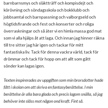
barnbarnsmys och släktträff och kompisdejt och
körövning och söndagsskola och bokklubb och
jobbsamtal och barnpassning och valborgseld och
högtidsfirande och fest och konserter och roliga
överraskningar och så äter vi en himla massa god mat
som vi alla hjälps åt att laga. Och innan jag hinner räkna
till tre sitter jag här igen och tackar för mitt
fantastiska liv. Tack för denna vackra värld, tack för
drömmar och tack för hopp om att allt som gått
sönder kan lagas igen.
Texten inspirerades av uppgiften som min brorsdotter hade
fått i skolan om att skriva en fantasyberättelse.
I min
berättelse är alla bara glada och precis lagom snälla, så jag
behöver inte slåss mot någon ond kraft. Fint så.