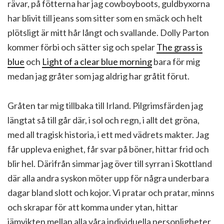
rävar, på fötterna har jag cowboyboots, guldbyxorna
har blivit till jeans som sitter som en smäck och helt
plötsligt är mitt hår långt och svallande. Dolly Parton
kommer förbi och sätter sig och spelar
The grass is
blue
och
Light of a clear blue morning
bara för mig
medan jag gråter som jag aldrig har gråtit förut.
Gråten tar mig tillbaka till Irland. Pilgrimsfärden jag
längtat så till går där, i sol och regn, i allt det gröna,
med all tragisk historia, i ett med vädrets makter. Jag
får uppleva enighet, får svar på böner, hittar frid och
blir hel. Därifrån simmar jag över till syrran i Skottland
där alla andra syskon möter upp för några underbara
dagar bland slott och kojor. Vi pratar och pratar, minns
och skrapar för att komma under ytan, hittar
jämvikten mellan alla våra individuella personligheter