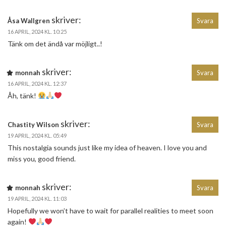
skriver:
Åsa Wallgren
Svara
16 APRIL, 2024 KL. 10:25
Tänk om det ändå var möjligt..!
skriver:
monnah
Svara
16 APRIL, 2024 KL. 12:37
Åh, tänk!
skriver:
Chastity Wilson
Svara
19 APRIL, 2024 KL. 05:49
This nostalgia sounds just like my idea of heaven. I love you and
miss you, good friend.
skriver:
monnah
Svara
19 APRIL, 2024 KL. 11:03
Hopefully we won’t have to wait for parallel realities to meet soon
again!