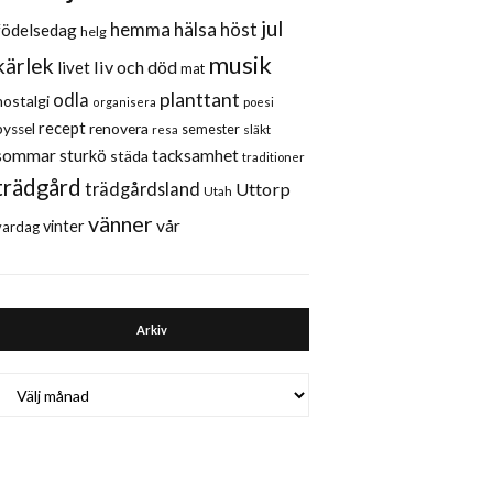
jul
hemma
hälsa
höst
födelsedag
helg
musik
kärlek
liv och död
livet
mat
planttant
odla
nostalgi
organisera
poesi
recept
renovera
pyssel
semester
släkt
resa
sommar
sturkö
tacksamhet
städa
traditioner
trädgård
trädgårdsland
Uttorp
Utah
vänner
vår
vinter
vardag
Arkiv
Arkiv