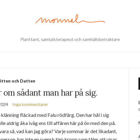
Planttant, samtalsterapeut och samhällsbetraktare
itten och Datten
r om sådant man har på sig.
2024
Inga kommentarer
-klänning fläckad med Falu rödfärg. Den har hål i sig
le aldrig åka iväg ens till affären här på ön med den på.
ra så, vad kan jag göra? Varje sommar är det likadant.
person, har inte en svensk tjej-kropp som tåler att visas