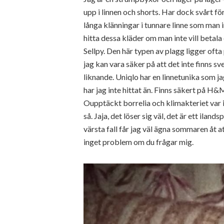
upp i linnen och shorts. Har dock svårt för
långa klänningar i tunnare linne som man in
hitta dessa kläder om man inte vill betala
Sellpy. Den här typen av plagg ligger ofta
jag kan vara säker på att det inte finns sv
liknande. Uniqlo har en linnetunika som ja
har jag inte hittat än. Finns säkert på H&M
Oupptäckt borrelia och klimakteriet var 
så. Jaja, det löser sig väl, det är ett ila
värsta fall får jag väl ägna sommaren åt
inget problem om du frågar mig.