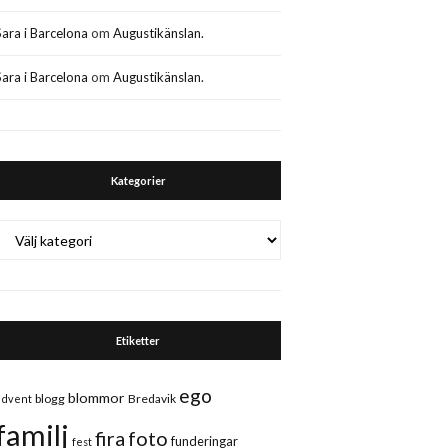
Sara i Barcelona
om
Augustikänslan.
Sara i Barcelona
om
Augustikänslan.
Kategorier
Kategorier
Etiketter
ego
blommor
blogg
Bredavik
advent
familj
fira
foto
funderingar
fest