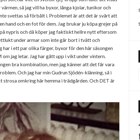
 värmen, så jag vill ha byxor, långa kjolar, tunikor och
te svettas så förbålt i. Problemet är att det är svårt att
 en hand och en fot för dem. Jag brukar ju köpa grejer på
 på nypris och då köper jag faktiskt hellre nytt eftersom
ettlukt under armar som inte går bort i tvätt och
g har i ett par olika färger, byxor för den här säsongen
 om jag letar. Jag har gått upp i vikt under vintern.
ingen bra kombination, men jag känner att det får vara
ndsproblem. Och jag har min Gudrun Sjödén-klänning, så i
 att strosa omkring här hemma i trädgården. Och DET är