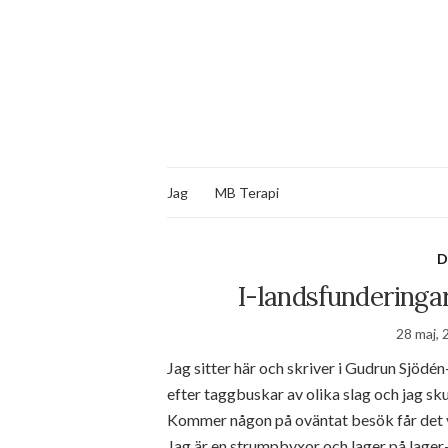
Jag
MB Terapi
D
I-landsfunderinga
28 maj, 
Jag sitter här och skriver i Gudrun Sjödén
efter taggbuskar av olika slag och jag skul
Kommer någon på oväntat besök får det va
Jag är en strumpbyxor och lager på lager-