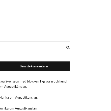
Expand
search
form
Senaste kommentarer
Ewa Svensson med bloggen Tyg, garn och hund
om
Augustikänslan.
Marika
om
Augustikänslan.
Annika
om
Augustikänslan.