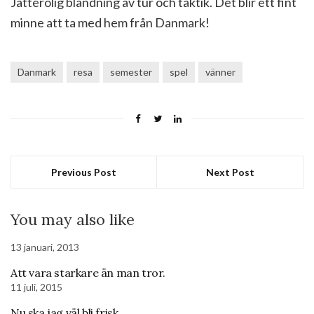
Jätterolig blandning av tur och taktik. Det blir ett fint
minne att ta med hem från Danmark!
Danmark
resa
semester
spel
vänner
Previous Post
Next Post
You may also like
13 januari, 2013
Att vara starkare än man tror.
11 juli, 2015
Nu ska jag väl bli frisk…