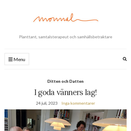
Planttant, samtalsterapeut och samhällsbetraktare
Ex
Menu
se
fo
Ditten och Datten
I goda vänners lag!
24 juli, 2023
Inga kommentarer