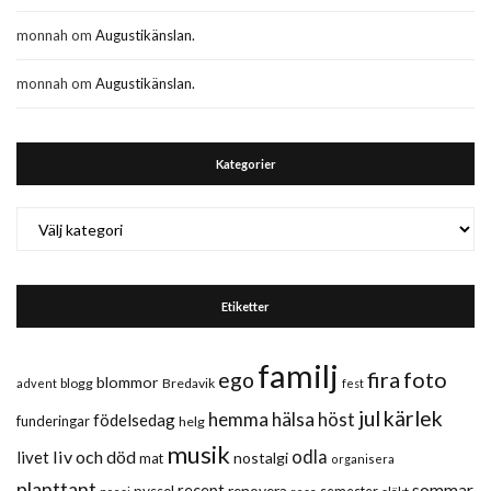
monnah
om
Augustikänslan.
monnah
om
Augustikänslan.
Kategorier
Kategorier
Etiketter
familj
fira
foto
ego
blommor
blogg
Bredavik
advent
fest
jul
kärlek
hemma
hälsa
höst
födelsedag
funderingar
helg
musik
liv och död
odla
livet
nostalgi
mat
organisera
planttant
sommar
recept
renovera