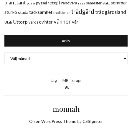
planttant
sommar
recept
renovera
pyssel
semester
släkt
poesi
resa
trädgård
trädgårdsland
sturkö
tacksamhet
städa
traditioner
vänner
Uttorp
vår
vinter
vardag
Utah
Arkiv
Arkiv
Jag
MB Terapi
monnah
Olsen WordPress Theme
by
CSSIgniter