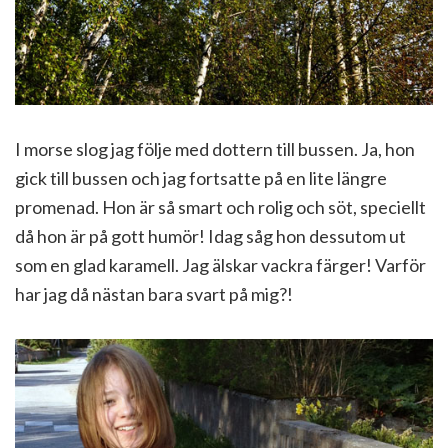
I morse slog jag följe med dottern till bussen. Ja, hon
gick till bussen och jag fortsatte på en lite längre
promenad. Hon är så smart och rolig och söt, speciellt
då hon är på gott humör! Idag såg hon dessutom ut
som en glad karamell. Jag älskar vackra färger! Varför
har jag då nästan bara svart på mig?!