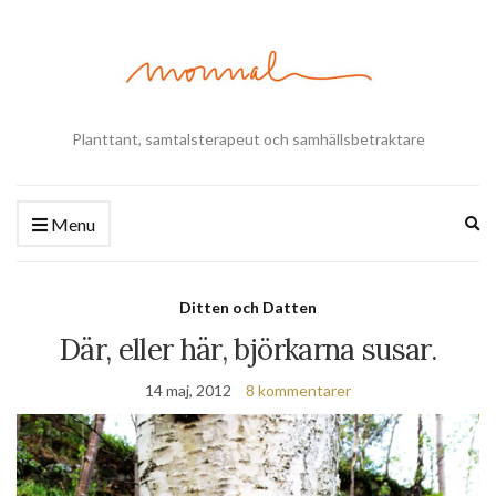
Planttant, samtalsterapeut och samhällsbetraktare
Ex
Menu
se
fo
Ditten och Datten
Där, eller här, björkarna susar.
14 maj, 2012
8 kommentarer