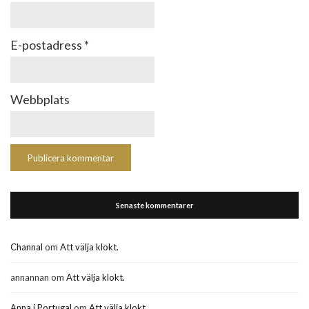
E-postadress
*
Webbplats
Senaste kommentarer
Channal
om
Att välja klokt.
annannan
om
Att välja klokt.
Anna i Portugal
om
Att välja klokt.