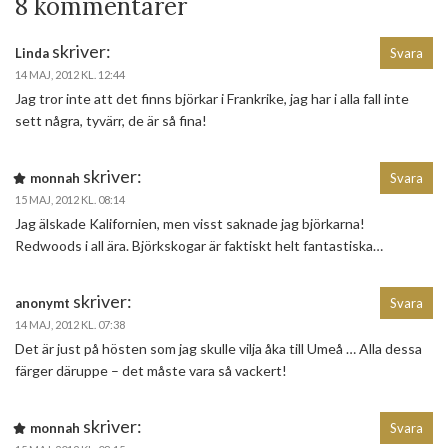
8 kommentarer
skriver:
Linda
Svara
14 MAJ, 2012 KL. 12:44
Jag tror inte att det finns björkar i Frankrike, jag har i alla fall inte
sett några, tyvärr, de är så fina!
skriver:
monnah
Svara
15 MAJ, 2012 KL. 08:14
Jag älskade Kalifornien, men visst saknade jag björkarna!
Redwoods i all ära. Björkskogar är faktiskt helt fantastiska…
skriver:
anonymt
Svara
14 MAJ, 2012 KL. 07:38
Det är just på hösten som jag skulle vilja åka till Umeå … Alla dessa
färger däruppe – det måste vara så vackert!
skriver:
monnah
Svara