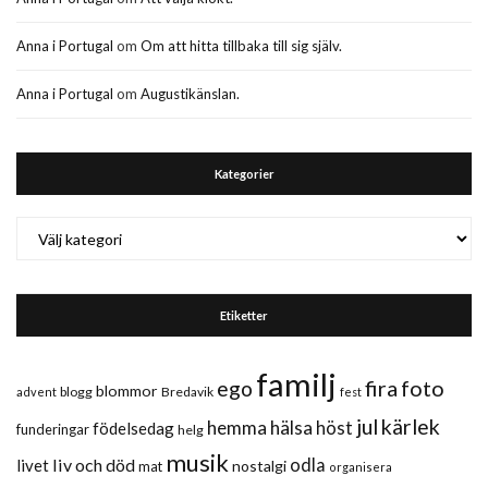
Anna i Portugal
om
Om att hitta tillbaka till sig själv.
Anna i Portugal
om
Augustikänslan.
Kategorier
Kategorier
Etiketter
familj
fira
foto
ego
blommor
blogg
Bredavik
advent
fest
jul
kärlek
hemma
hälsa
höst
födelsedag
funderingar
helg
musik
liv och död
odla
livet
nostalgi
mat
organisera