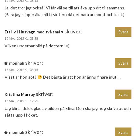
15 MAJ, 2012 KL. 08:15
Ja, det tror jag också! Vi får väl se till att åka upp dit tillsammans.
(Bara jag slipper åka mitt i vintern då det bara är mörkt och kallt.)
skriver:
Ett liv i Husvagn med två små ♥
Svara
15 MAJ, 2012 KL. 01:38
Vilken underbar bild på dottern! =)
skriver:
monnah
Svara
15 MAJ, 2012 KL. 08:15
Visst är hon söt?
Det bästa är att hon är ännu finare inuti…
skriver:
Kristina Murray
Svara
16 MAJ, 2012 KL. 12:22
Jag blir alldeles glad av bilden på Elina. Den ska jag nog skriva ut och
sätta upp I köket.
skriver:
monnah
Svara