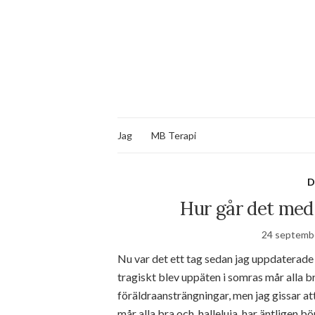
Jag
MB Terapi
D
Hur går det med 
24 septemb
Nu var det ett tag sedan jag uppdaterad
tragiskt blev uppäten i somras mår alla b
föräldraansträngningar, men jag gissar att 
mår alla bra och, halleluja, har äntligen 