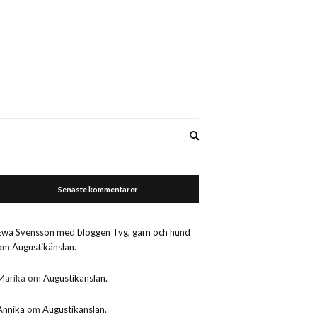
Expand
search
form
Senaste kommentarer
Ewa Svensson med bloggen Tyg, garn och hund
om
Augustikänslan.
Marika
om
Augustikänslan.
Annika
om
Augustikänslan.