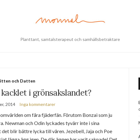
Planttant, samtalsterapeut och samhällsbetraktare
itten och Datten
kacklet i grönsakslandet?
er, 2014
Inga kommentarer
e omvärlden om fåra fjäderfän. Förutom Bonzai som ju
ra. Newman och Odin lyckades tyvärr inte i sina
det blir bättre lycka till våren. Jezebell, Jaja och Poe
börjat lägga ägg igen. De där äggen har varit saknade! Det