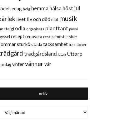
jul
hemma
hälsa
höst
födelsedag
helg
musik
kärlek
liv och död
livet
mat
planttant
odla
nostalgi
organisera
poesi
recept
renovera
pyssel
semester
släkt
resa
sommar
sturkö
tacksamhet
städa
traditioner
trädgård
trädgårdsland
Uttorp
Utah
vänner
vår
vinter
vardag
Arkiv
Arkiv