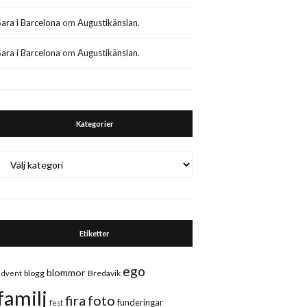
Sara i Barcelona
om
Augustikänslan.
Sara i Barcelona
om
Augustikänslan.
Kategorier
Kategorier
Etiketter
ego
blommor
blogg
Bredavik
advent
familj
fira
foto
funderingar
fest