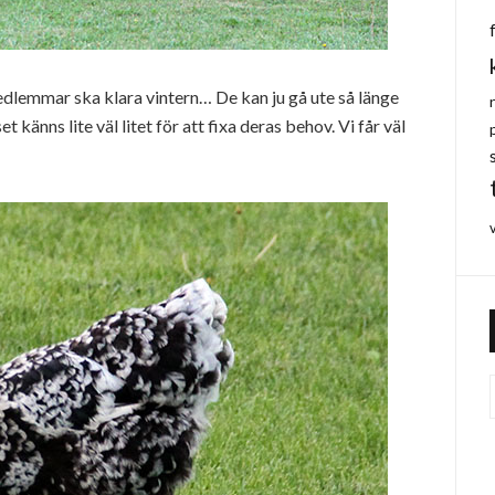
edlemmar ska klara vintern… De kan ju gå ute så länge
känns lite väl litet för att fixa deras behov. Vi får väl