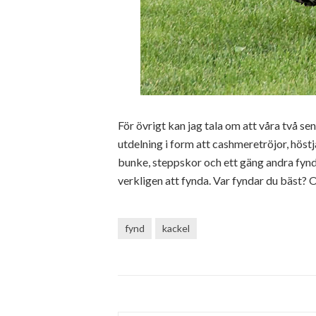
För övrigt kan jag tala om att våra två sen
utdelning i form att cashmeretröjor, höstj
bunke, steppskor och ett gäng andra fynd t
verkligen att fynda. Var fyndar du bäst? 
fynd
kackel