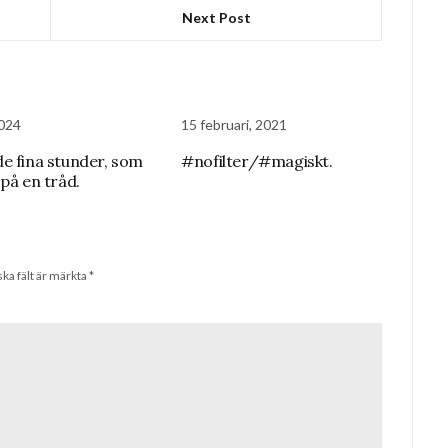
Next Post
2024
15 februari, 2021
e fina stunder, som
#nofilter/#magiskt.
 på en tråd.
ska fält är märkta
*