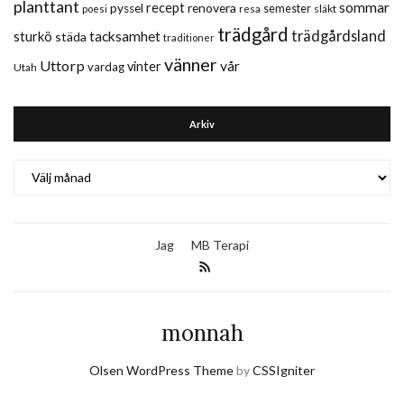
planttant
sommar
recept
renovera
pyssel
semester
släkt
poesi
resa
trädgård
trädgårdsland
sturkö
tacksamhet
städa
traditioner
vänner
Uttorp
vår
vinter
vardag
Utah
Arkiv
Arkiv
Jag
MB Terapi
monnah
Olsen WordPress Theme
by
CSSIgniter