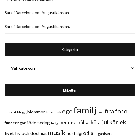
Sara i Barcelona
om
Augustikänslan.
Sara i Barcelona
om
Augustikänslan.
Kategorier
Kategorier
Etiketter
familj
fira
foto
ego
blommor
blogg
Bredavik
advent
fest
jul
kärlek
hemma
hälsa
höst
födelsedag
funderingar
helg
musik
liv och död
odla
livet
nostalgi
mat
organisera