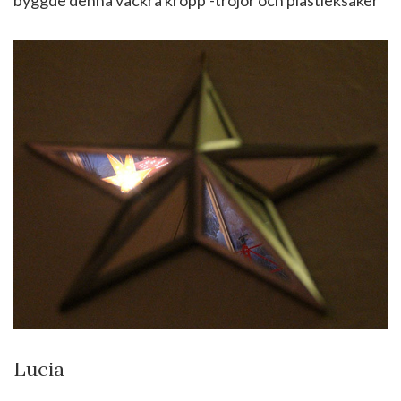
byggde denna vackra kropp”-tröjor och plastleksaker
Lucia