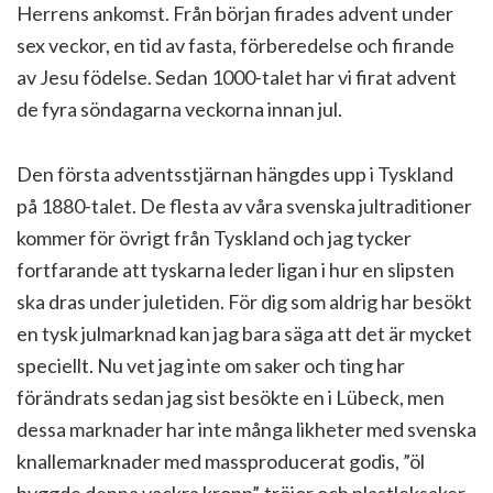
Herrens ankomst. Från början firades advent under
sex veckor, en tid av fasta, förberedelse och firande
av Jesu födelse. Sedan 1000-talet har vi firat advent
de fyra söndagarna veckorna innan jul.
Den första adventsstjärnan hängdes upp i Tyskland
på 1880-talet. De flesta av våra svenska jultraditioner
kommer för övrigt från Tyskland och jag tycker
fortfarande att tyskarna leder ligan i hur en slipsten
ska dras under juletiden. För dig som aldrig har besökt
en tysk julmarknad kan jag bara säga att det är mycket
speciellt. Nu vet jag inte om saker och ting har
förändrats sedan jag sist besökte en i Lübeck, men
dessa marknader har inte många likheter med svenska
knallemarknader med massproducerat godis, ”öl