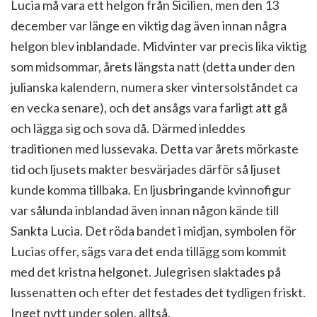
Lucia må vara ett helgon från Sicilien, men den 13
december var länge en viktig dag även innan några
helgon blev inblandade. Midvinter var precis lika viktig
som midsommar, årets längsta natt (detta under den
julianska kalendern, numera sker vintersolståndet ca
en vecka senare), och det ansågs vara farligt att gå
och lägga sig och sova då. Därmed inleddes
traditionen med lussevaka. Detta var årets mörkaste
tid och ljusets makter besvärjades därför så ljuset
kunde komma tillbaka. En ljusbringande kvinnofigur
var sålunda inblandad även innan någon kände till
Sankta Lucia. Det röda bandet i midjan, symbolen för
Lucias offer, sägs vara det enda tillägg som kommit
med det kristna helgonet. Julegrisen slaktades på
lussenatten och efter det festades det tydligen friskt.
Inget nytt under solen, alltså.