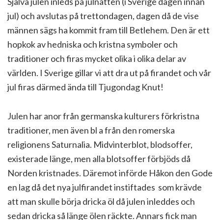
Själva julen inleds på julnatten (i Sverige dagen innan
jul) och avslutas på trettondagen, dagen då de vise
männen sägs ha kommit fram till Betlehem. Den är ett
hopkok av hedniska och kristna symboler och
traditioner och firas mycket olika i olika delar av
världen. I Sverige gillar vi att dra ut på firandet och vår
jul firas därmed ända till Tjugondag Knut!
Julen har anor från germanska kulturers förkristna
traditioner, men även bl a från den romerska
religionens Saturnalia. Midvinterblot, blodsoffer,
existerade länge, men alla blotsoffer förbjöds då
Norden kristnades. Däremot införde Håkon den Gode
en lag då det nya julfirandet instiftades som krävde
att man skulle börja dricka öl då julen inleddes och
sedan dricka så länge ölen räckte. Annars fick man